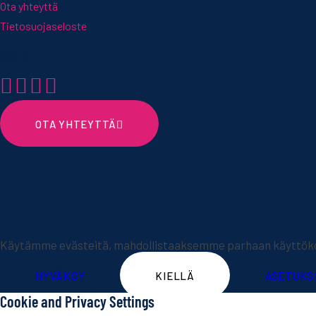
Ota yhteyttä
Tietosuojaseloste
SOME
OTA YHTEYTTÄ
Käytämme evästeitä, mahdollistaaksemme parhaan käyttökok
HYVÄKSY
KIELLÄ
ASETUKS
Cookie and Privacy Settings