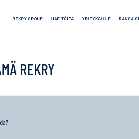
REKRY GROUP
HAE TÖITÄ
YRITYKSILLE
RAKSA G
ÄMÄ REKRY
ida?