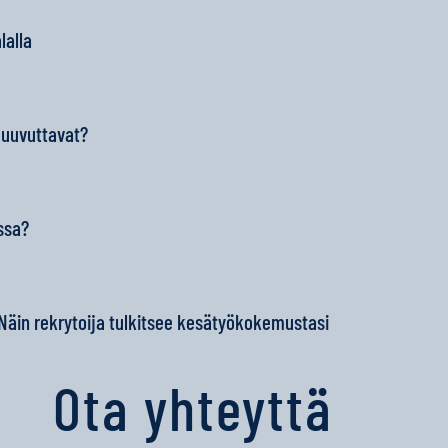
lalla
 uuvuttavat?
ssa?
 Näin rekrytoija tulkitsee kesätyökokemustasi
Ota yhteyttä