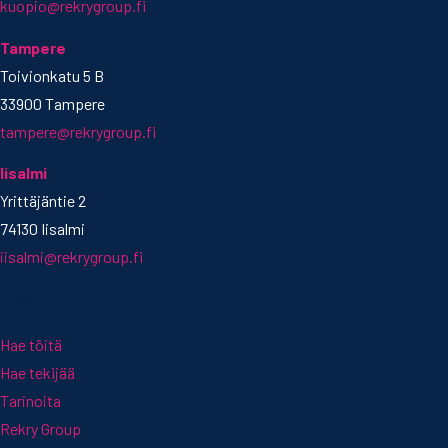
kuopio@rekrygroup.fi
Tampere
Toivionkatu 5 B
33900 Tampere
tampere@rekrygroup.fi
Iisalmi
Yrittäjäntie 2
74130 Iisalmi
iisalmi@rekrygroup.fi
LINKIT
Hae töitä
Hae tekijää
Tarinoita
Rekry Group