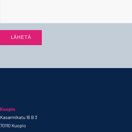
REKRY GROUP OY
Kuopio
Kasarmikatu 16 B 3
70110 Kuopio