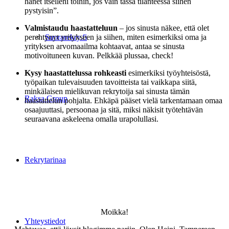
hänet itselleni töihin, jos vain tässä tilanteessa siihen
pystyisin”.
Valmistaudu haastatteluun
– jos sinusta näkee, että olet
perehtynyt yritykseen ja siihen, miten esimerkiksi oma ja
Suorarekry.fi
yrityksen arvomaailma kohtaavat, antaa se sinusta
motivoituneen kuvan. Pelkkää plussaa, check!
Kysy haastattelussa rohkeasti
esimerkiksi työyhteisöstä,
työpaikan tulevaisuuden tavoitteista tai vaikkapa siitä,
minkälaisen mielikuvan rekrytoija sai sinusta tämän
Raksa Group
haastattelun pohjalta. Ehkäpä pääset vielä tarkentamaan omaa
osaajuuttasi, persoonaa ja sitä, miksi näkisit työtehtävän
seuraavana askeleena omalla urapolullasi.
Rekrytarinaa
Moikka!
Yhteystiedot