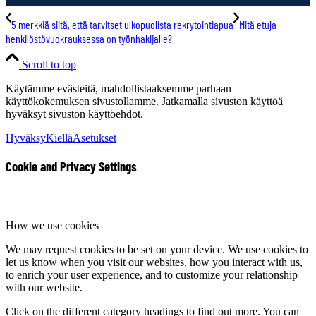
5 merkkiä siitä, että tarvitset ulkopuolista rekrytointiapua
Mitä etuja
henkilöstövuokrauksessa on työnhakijalle?
Scroll to top
Käytämme evästeitä, mahdollistaaksemme parhaan
käyttökokemuksen sivustollamme. Jatkamalla sivuston käyttöä
hyväksyt sivuston käyttöehdot.
Hyväksy
Kiellä
Asetukset
Cookie and Privacy Settings
How we use cookies
We may request cookies to be set on your device. We use cookies to
let us know when you visit our websites, how you interact with us,
to enrich your user experience, and to customize your relationship
with our website.
Click on the different category headings to find out more. You can