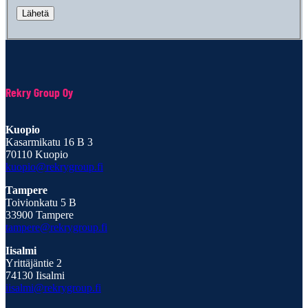
Rekry Group Oy
Kuopio
Kasarmikatu 16 B 3
70110 Kuopio
kuopio@rekrygroup.fi
Tampere
Toivionkatu 5 B
33900 Tampere
tampere@rekrygroup.fi
Iisalmi
Yrittäjäntie 2
74130 Iisalmi
iisalmi@rekrygroup.fi