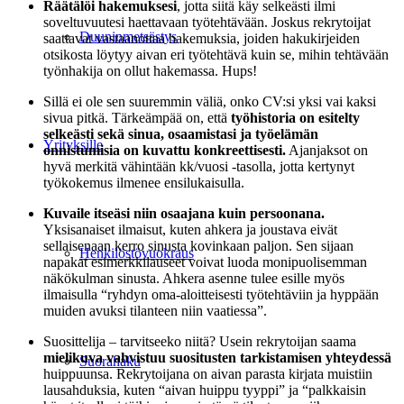
Räätälöi hakemuksesi
, jotta siitä käy selkeästi ilmi
soveltuvuutesi haettavaan työtehtävään. Joskus rekrytoijat
Duuninmetsästys
saattavat vastaanottaa hakemuksia, joiden hakukirjeiden
otsikosta löytyy aivan eri työtehtävä kuin se, mihin tehtävään
työnhakija on ollut hakemassa. Hups!
Sillä ei ole sen suuremmin väliä, onko CV:si yksi vai kaksi
sivua pitkä. Tärkeämpää on, että
työhistoria on esitelty
selkeästi sekä sinua, osaamistasi ja työelämän
Yrityksille
onnistumisia on kuvattu konkreettisesti.
Ajanjaksot on
hyvä merkitä vähintään kk/vuosi -tasolla, jotta kertynyt
työkokemus ilmenee ensilukaisulla.
Kuvaile itseäsi niin osaajana kuin persoonana.
Yksisanaiset ilmaisut, kuten ahkera ja joustava eivät
sellaisenaan kerro sinusta kovinkaan paljon. Sen sijaan
Henkilöstövuokraus
napakat esimerkkilauseet voivat luoda monipuolisemman
näkökulman sinusta. Ahkera asenne tulee esille myös
ilmaisulla “ryhdyn oma-aloitteisesti työtehtäviin ja hyppään
muiden avuksi tilanteen niin vaatiessa”.
Suosittelija – tarvitseeko niitä? Usein rekrytoijan saama
mielikuva vahvistuu suositusten tarkistamisen yhteydessä
Suorahaku
huippuunsa. Rekrytoijana on aivan parasta kirjata muistiin
lausahduksia, kuten “aivan huippu tyyppi” ja “palkkaisin