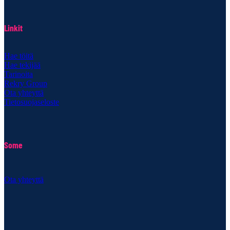
Linkit
Hae töitä
Hae tekijää
Tarinoita
Rekry Group
Ota yhteyttä
Tietosuojaseloste
Some
Ota yhteyttä