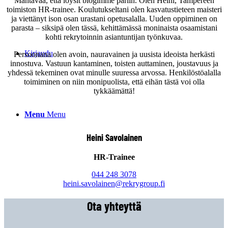
Mahtavaa, että löysit blogimme pariin. Olen Heini, Tampereen
toimiston HR-trainee. Koulutukseltani olen kasvatustieteen maisteri
ja viettänyt ison osan urastani opetusalalla. Uuden oppiminen on
parasta – siksipä olen tässä, kehittämässä moninaista osaamistani
kohti rekrytoinnin asiantuntijan työnkuvaa.
Kirjaudu
Persoonana olen avoin, nauravainen ja uusista ideoista herkästi
innostuva. Vastuun kantaminen, toisten auttaminen, joustavuus ja
yhdessä tekeminen ovat minulle suuressa arvossa. Henkilöstöalalla
toimiminen on niin monipuolista, että eihän tästä voi olla
tykkäämättä!
Menu
Menu
Heini Savolainen
HR-Trainee
044 248 3078
heini.savolainen@rekrygroup.fi
Ota yhteyttä