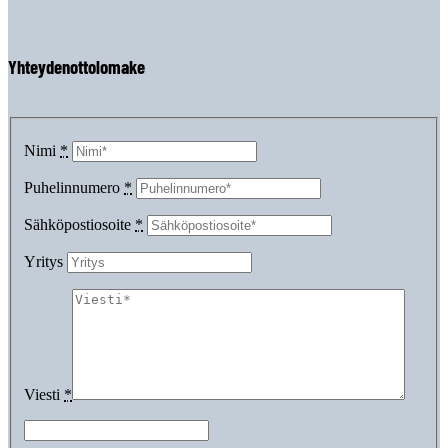
Yhteydenottolomake
Nimi
*
Puhelinnumero
*
Sähköpostiosoite
*
Yritys
Viesti
*