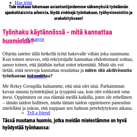
Hae töitä
Tule mukaan lukemaan asiantuntijoidemme näkemyksiä työelämän
ajankohtaisista aiheista, löydä vinkkejä työnhakuun, työhyvinvointiin ja
urakehitykseen!
Työnhaku käytännössä – mitä kannattaa
huomioida?
Kesätyöt
Ohjeita satelee tällä hetkellä työtä hakevalle vähän joka suunnasta.
Kun toinen neuvoo, että rekrytoijalle kannattaa ehdottomasti soittaa,
sanoo toinen, että jätäthän turhat soitot tekemättä. Mistä siis voi
tietää, mitä neuvoja kannattaa noudattaa ja
miten sitä aktiivisuutta
työnhaussa voi osoittaa?
Katurekry
Me Rekry Groupilla haluamme, että sinä olet sinä. Parhaimman
kuvan sinusta työntekijänä ja tyyppinä saa, kun olet rohkeasti oma
itsesi. Oppiminen on osa elämää meillä kaikilla, joten ole rehellinen
– tämän taidon hallitsen, mutta tämän taidon oppimiseen paneudun
mielelläni ja uskon, että nappaan sen haltuun perehdytyksen aikana.
Tell a friend
Tässä muutama huomio, jotka meidän mielestämme on hyvä
hyödyntää työnhaussa: