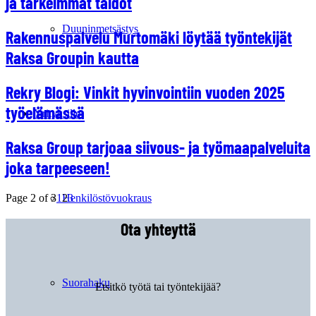
ja tärkeimmät taidot
Duuninmetsästys
Rakennuspalvelu Murtomäki löytää työntekijät
Raksa Groupin kautta
Rekry Blogi: Vinkit hyvinvointiin vuoden 2025
työelämässä
Yrityksille
Raksa Group tarjoaa siivous- ja työmaapalveluita
joka tarpeeseen!
Page 2 of 3
1
2
3
Henkilöstövuokraus
Ota yhteyttä
Suorahaku
Etsitkö työtä tai työntekijää?