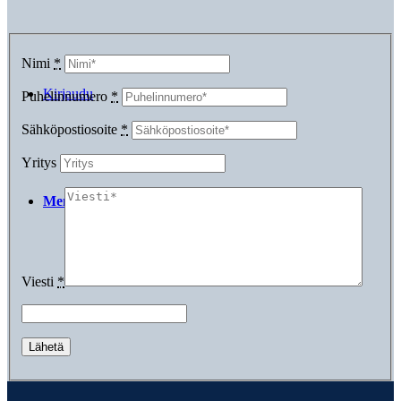
Nimi
*
Kirjaudu
Puhelinnumero
*
Sähköpostiosoite
*
Yritys
Menu
Menu
Viesti
*