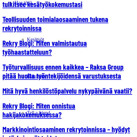
tulkitsee kesätyökokemustasi
Hae töitä
Teollisuuden toimialaosaaminen tukena
rekrytoinnissa
Kesätyöt
Rekry Blogi: Miten valmistautua
työhaastatteluun?
Työturvallisuus ennen kaikkea – Raksa Group
pitää huolta työntekijöidensä varustuksesta
Katurekry
Mitä hyvä henkilöstöpalvelu nykypäivänä vaatii?
Rekry Blogi: Miten onnistua
hakijakokemuksessa?
Tell a friend
Markkinointiosaaminen rekrytoinnissa – hyödyt