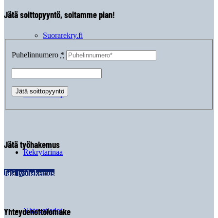
Jätä soittopyyntö, soitamme pian!
Suorarekry.fi
Puhelinnumero
*
Raksa Group
Jätä työhakemus
Rekrytarinaa
Jätä työhakemus
Yhteydenottolomake
Yhteystiedot