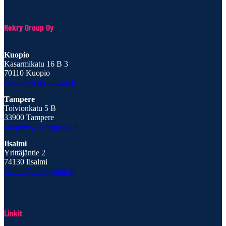
Rekry Group Oy
Kuopio
Kasarmikatu 16 B 3
70110 Kuopio
kuopio@rekrygroup.fi
Tampere
Toivionkatu 5 B
33900 Tampere
tampere@rekrygroup.fi
Iisalmi
Yrittäjäntie 2
74130 Iisalmi
iisalmi@rekrygroup.fi
Linkit