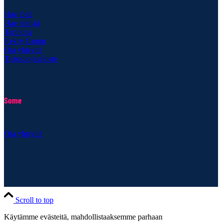
Hae töitä
Hae tekijää
Tarinoita
Rekry Group
Ota yhteyttä
Tietosuojaseloste
Some
Ota yhteyttä
Scroll to top
Käytämme evästeitä, mahdollistaaksemme parhaan