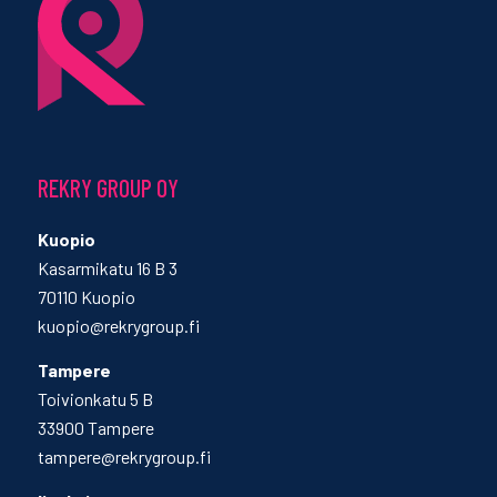
REKRY GROUP OY
Kuopio
Kasarmikatu 16 B 3
70110 Kuopio
kuopio@rekrygroup.fi
Tampere
Toivionkatu 5 B
33900 Tampere
tampere@rekrygroup.fi