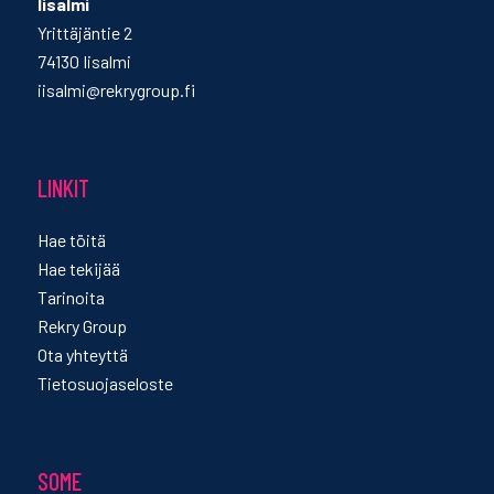
Iisalmi
Yrittäjäntie 2
74130 Iisalmi
iisalmi@rekrygroup.fi
LINKIT
Hae töitä
Hae tekijää
Tarinoita
Rekry Group
Ota yhteyttä
Tietosuojaseloste
SOME