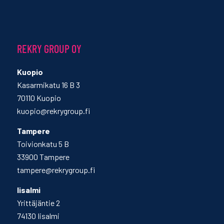
REKRY GROUP OY
Kuopio
Kasarmikatu 16 B 3
70110 Kuopio
kuopio@rekrygroup.fi
Tampere
Toivionkatu 5 B
33900 Tampere
tampere@rekrygroup.fi
Iisalmi
Yrittäjäntie 2
74130 Iisalmi