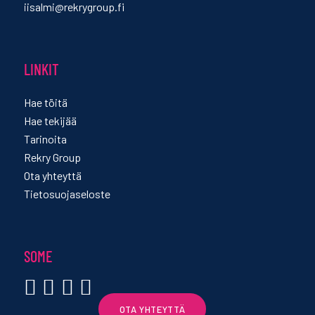
iisalmi@rekrygroup.fi
LINKIT
Hae töitä
Hae tekijää
Tarinoita
Rekry Group
Ota yhteyttä
Tietosuojaseloste
SOME
OTA YHTEYTTÄ