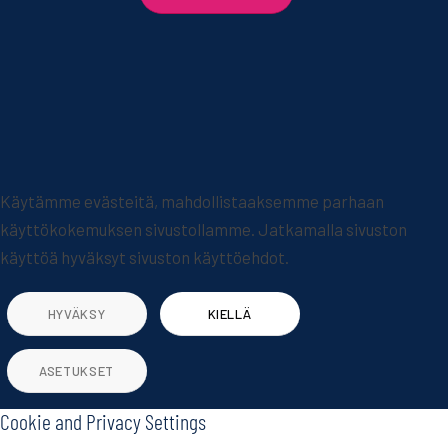
Käytämme evästeitä, mahdollistaaksemme parhaan
käyttökokemuksen sivustollamme. Jatkamalla sivuston
käyttöä hyväksyt sivuston käyttöehdot.
HYVÄKSY
KIELLÄ
ASETUKSET
Cookie and Privacy Settings