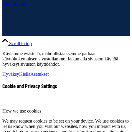
Ota yhteyttä
Scroll to top
Käytämme evästeitä, mahdollistaaksemme parhaan
käyttökokemuksen sivustollamme. Jatkamalla sivuston käyttöä
hyväksyt sivuston käyttöehdot.
Hyväksy
Kiellä
Asetukset
Cookie and Privacy Settings
How we use cookies
We may request cookies to be set on your device. We use cookies to
let us know when you visit our websites, how you interact with us,
to enrich your user experience, and to customize your relationship