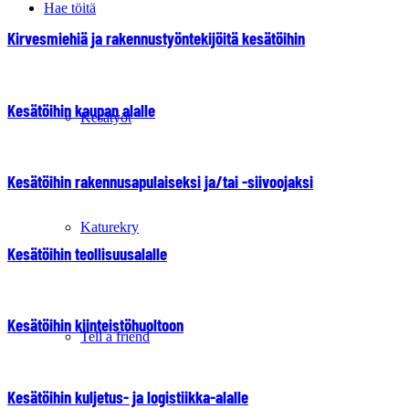
Hae töitä
Kirvesmiehiä ja rakennustyöntekijöitä kesätöihin
Kesätöihin kaupan alalle
Kesätyöt
Kesätöihin rakennusapulaiseksi ja/tai -siivoojaksi
Katurekry
Kesätöihin teollisuusalalle
Kesätöihin kiinteistöhuoltoon
Tell a friend
Kesätöihin kuljetus- ja logistiikka-alalle