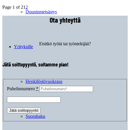
Page 1 of 2
1
2
Duuninmetsästys
Ota yhteyttä
Etsitkö työtä tai työntekijää?
Yrityksille
Jätä soittopyyntö, soitamme pian!
Henkilöstövuokraus
Puhelinnumero
*
Suorahaku