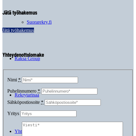
Jätä työhakemus
Suorarekry.fi
Jätä työhakemus
Yhteydenottolomake
Raksa Group
Nimi
*
Puhelinnumero
*
Rekrytarinaa
Sähköpostiosoite
*
Yritys
Yhteystiedot