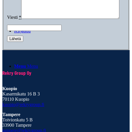
Viesti
*
Kirjaudu
Menu
Menu
Rekry Group Oy
Kuopio
Kasarmikatu 16 B 3
70110 Kuopio
kuopio@rekrygroup.fi
Tampere
Toivionkatu 5 B
33900 Tampere
tampere@rekrygroup.fi