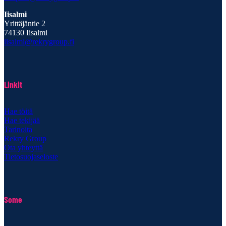
Iisalmi
Yrittäjäntie 2
74130 Iisalmi
iisalmi@rekrygroup.fi
Linkit
Hae töitä
Hae tekijää
Tarinoita
Rekry Group
Ota yhteyttä
Tietosuojaseloste
Some