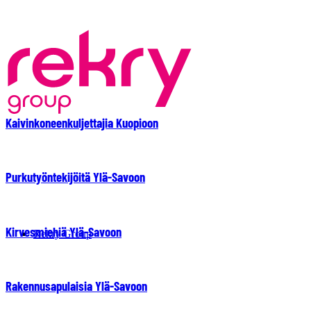
Kaivinkoneenkuljettajia Kuopioon
Purkutyöntekijöitä Ylä-Savoon
Kirvesmiehiä Ylä-Savoon
Rekry Group
Rakennusapulaisia Ylä-Savoon