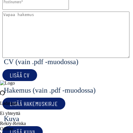
CV (vain .pdf -muodossa)
LISÄÄ CV
Hakemus (vain .pdf -muodossa)
LISÄÄ HAKEMUSKIRJE
Ladataan...
Ei yhteyttä
Kuva
Rekry-Reiska
Offline
LISÄÄ KUVA