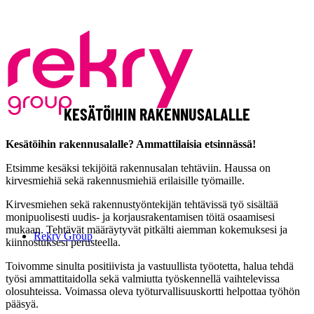
KESÄTÖIHIN RAKENNUSALALLE
Kesätöihin rakennusalalle? Ammattilaisia etsinnässä!
Etsimme kesäksi tekijöitä rakennusalan tehtäviin. Haussa on
kirvesmiehiä sekä rakennusmiehiä erilaisille työmaille.
Kirvesmiehen sekä rakennustyöntekijän tehtävissä työ sisältää
monipuolisesti uudis- ja korjausrakentamisen töitä osaamisesi
mukaan. Tehtävät määräytyvät pitkälti aiemman kokemuksesi ja
Rekry Group
kiinnostuksesi perusteella.
Toivomme sinulta positiivista ja vastuullista työotetta, halua tehdä
työsi ammattitaidolla sekä valmiutta työskennellä vaihtelevissa
olosuhteissa. Voimassa oleva työturvallisuuskortti helpottaa työhön
pääsyä.