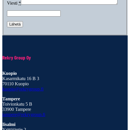
Viesti
*
Rekry Group Oy
Kuopio
Kasarmikatu 16 B 3
70110 Kuopio
kuopio@rekrygroup.fi
Tampere
Toivionkatu 5 B
33900 Tampere
tampere@rekrygroup.fi
Iisalmi
Yrittäjäntie 2