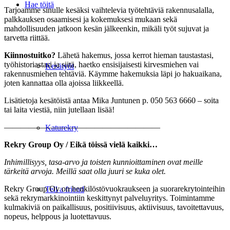
Hae töitä
Tarjoamme sinulle kesäksi vaihtelevia työtehtäviä rakennusalalla,
palkkauksen osaamisesi ja kokemuksesi mukaan sekä
mahdollisuuden jatkoon kesän jälkeenkin, mikäli työt sujuvat ja
tarvetta riittää.
Kiinnostuitko?
Lähetä hakemus, jossa kerrot hieman taustastasi,
työhistoriastasi ja siitä, haetko ensisijaisesti kirvesmiehen vai
Kesätyöt
rakennusmiehen tehtäviä. Käymme hakemuksia läpi jo hakuaikana,
joten kannattaa olla ajoissa liikkeellä.
Lisätietoja kesätöistä antaa Mika Juntunen p. 050 563 6660 – soita
tai laita viestiä, niin jutellaan lisää!
———————————————————
Katurekry
Rekry Group Oy / Eikä töissä vielä kaikki…
Inhimillisyys, tasa-arvo ja toisten kunnioittaminen ovat meille
tärkeitä arvoja. Meillä saat olla
juuri se kuka olet.
Rekry Group Oy on henkilöstövuokraukseen ja suorarekrytointeihin
Tell a friend
sekä rekrymarkkinointiin keskittynyt palveluyritys. Toimintamme
kulmakiviä on paikallisuus, positiivisuus, aktiivisuus, tavoitettavuus,
nopeus, helppous ja luotettavuus.