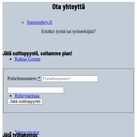
Ota yhteyttä
Suorarekry.fi
Etsitkö työtä tai työntekijää?
Jätä soittopyyntö, soitamme pian!
Raksa Group
Puhelinnumero
*
Rekrytarinaa
Yhteystiedot
Jätä työhakemus