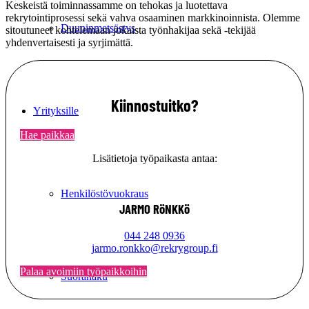
Keskeistä toiminnassamme on tehokas ja luotettava
rekrytointiprosessi sekä vahva osaaminen markkinoinnista. Olemme
Duuninmetsästys
sitoutuneet kohtelemaan jokaista työnhakijaa sekä -tekijää
yhdenvertaisesti ja syrjimättä.
Kiinnostuitko?
Yrityksille
Hae paikkaa
Lisätietoja työpaikasta antaa:
Henkilöstövuokraus
JARMO RöNKKö
044 248 0936
jarmo.ronkko@rekrygroup.fi
Palaa avoimiin työpaikkoihin
Suorahaku