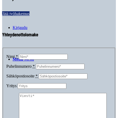
Jätä työhakemus
Kirjaudu
Yhteydenottolomake
Nimi
*
Menu
Menu
Puhelinnumero
*
Sähköpostiosoite
*
Yritys