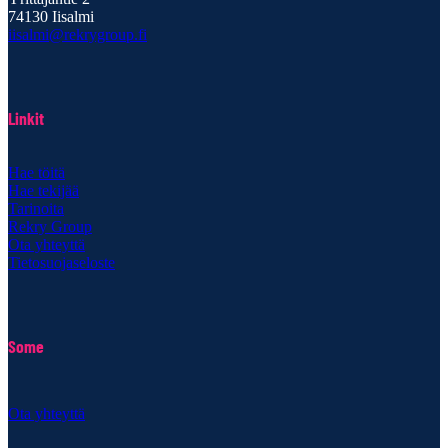
74130 Iisalmi
iisalmi@rekrygroup.fi
Linkit
Hae töitä
Hae tekijää
Tarinoita
Rekry Group
Ota yhteyttä
Tietosuojaseloste
Some
Ota yhteyttä