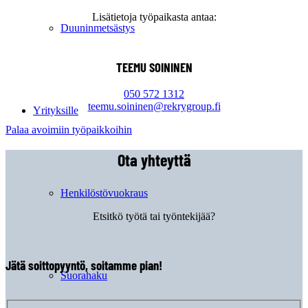
Lisätietoja työpaikasta antaa:
Duuninmetsästys
TEEMU SOININEN
050 572 1312
teemu.soininen@rekrygroup.fi
Yrityksille
Palaa avoimiin työpaikkoihin
Ota yhteyttä
Henkilöstövuokraus
Etsitkö työtä tai työntekijää?
Jätä soittopyyntö, soitamme pian!
Suorahaku