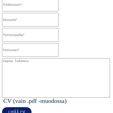
CV (vain .pdf -muodossa)
LISÄÄ CV