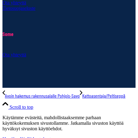
Ota yhteyttä
Tietosuojaseloste
Some
Ota yhteyttä
Avoin hakemus rakennusalalle Pohjois-Savo
Kattoasentaja/Peltiseppä
Scroll to top
Käytämme evästeitä, mahdollistaaksemme parhaan
käyttökokemuksen sivustollamme. Jatkamalla sivuston käyttöä
hyväksyt sivuston käyttöehdot.