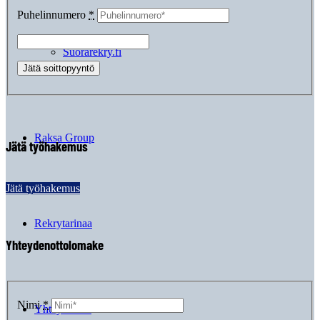
Puhelinnumero
*
Suorarekry.fi
Raksa Group
Jätä työhakemus
Jätä työhakemus
Rekrytarinaa
Yhteydenottolomake
Nimi
*
Yhteystiedot