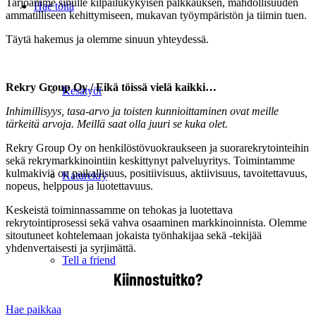
Tarjoamme sinulle kilpailukykyisen palkkauksen, mahdollisuuden
Hae töitä
ammatilliseen kehittymiseen, mukavan työympäristön ja tiimin tuen.
Täytä hakemus ja olemme sinuun yhteydessä.
.
Rekry Group Oy / Eikä töissä vielä kaikki…
Kesätyöt
Inhimillisyys, tasa-arvo ja toisten kunnioittaminen ovat meille
tärkeitä arvoja. Meillä saat olla
juuri se kuka olet.
Rekry Group Oy on henkilöstövuokraukseen ja suorarekrytointeihin
sekä rekrymarkkinointiin keskittynyt palveluyritys. Toimintamme
kulmakiviä on paikallisuus, positiivisuus, aktiivisuus, tavoitettavuus,
Katurekry
nopeus, helppous ja luotettavuus.
Keskeistä toiminnassamme on tehokas ja luotettava
rekrytointiprosessi sekä vahva osaaminen markkinoinnista. Olemme
sitoutuneet kohtelemaan jokaista työnhakijaa sekä -tekijää
yhdenvertaisesti ja syrjimättä.
Tell a friend
Kiinnostuitko?
Hae paikkaa