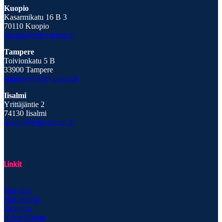
Kuopio
Kasarmikatu 16 B 3
70110 Kuopio
kuopio@rekrygroup.fi
Tampere
Toivionkatu 5 B
33900 Tampere
tampere@rekrygroup.fi
Iisalmi
Yrittäjäntie 2
74130 Iisalmi
iisalmi@rekrygroup.fi
Linkit
Hae töitä
Hae tekijää
Tarinoita
Rekry Group