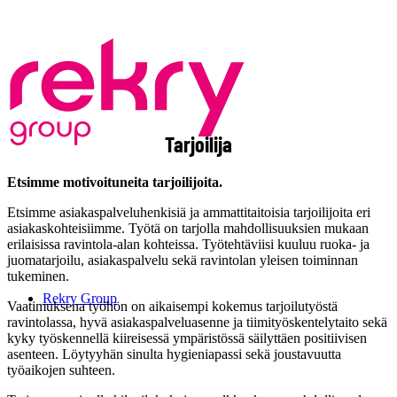
Tarjoilija
Etsimme motivoituneita tarjoilijoita.
Etsimme asiakaspalveluhenkisiä ja ammattitaitoisia tarjoilijoita eri
asiakaskohteisiimme. Työtä on tarjolla mahdollisuuksien mukaan
erilaisissa ravintola-alan kohteissa. Työtehtäviisi kuuluu ruoka- ja
juomatarjoilu, asiakaspalvelu sekä ravintolan yleisen toiminnan
tukeminen.
Rekry Group
Vaatimuksena työhön on aikaisempi kokemus tarjoilutyöstä
ravintolassa, hyvä asiakaspalveluasenne ja tiimityöskentelytaito sekä
kyky työskennellä kiireisessä ympäristössä säilyttäen positiivisen
asenteen. Löytyyhän sinulta hygieniapassi sekä joustavuutta
työaikojen suhteen.