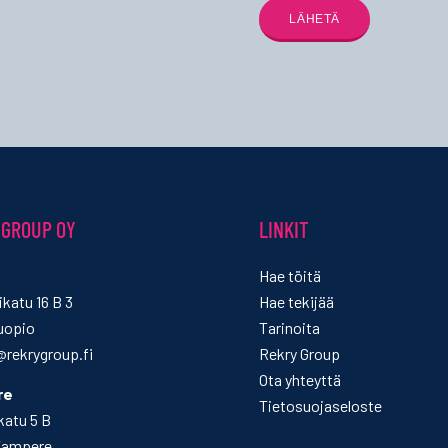
 GROUP OY
LINKIT
Hae töitä
katu 16 B 3
Hae tekijää
uopio
Tarinoita
rekrygroup.fi
Rekry Group
Ota yhteyttä
re
Tietosuojaseloste
katu 5 B
Tampere