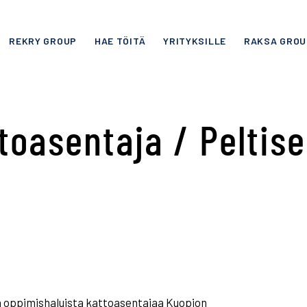
REKRY GROUP
HAE TÖITÄ
YRITYKSILLE
RAKSA GROU
toasentaja / Peltis
 oppimishaluista kattoasentajaa Kuopion