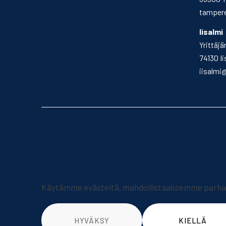
tampere
Iisalmi
Yrittäjä
74130 Ii
iisalmi
Käytämme evästeitä, mahdollistaaksemme parhaan
HYVÄKSY
KIELLÄ