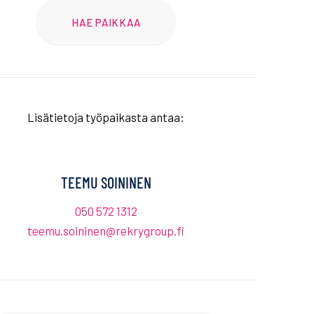
HAE PAIKKAA
Lisätietoja työpaikasta antaa:
TEEMU SOININEN
050 572 1312
teemu.soininen@rekrygroup.fi