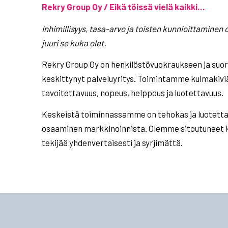
Rekry Group Oy / Eikä töissä vielä kaikki…
Inhimillisyys, tasa-arvo ja toisten kunnioittaminen o
juuri se kuka olet.
Rekry Group Oy on henkilöstövuokraukseen ja suor
keskittynyt palveluyritys. Toimintamme kulmakiviä o
tavoitettavuus, nopeus, helppous ja luotettavuus.
Keskeistä toiminnassamme on tehokas ja luotetta
osaaminen markkinoinnista. Olemme sitoutuneet k
tekijää yhdenvertaisesti ja syrjimättä.