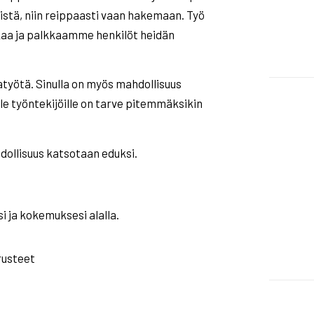
öistä, niin reippaasti vaan hakemaan. Työ
kkaa ja palkkaamme henkilöt heidän
atyötä. Sinulla on myös mahdollisuus
lle työntekijöille on tarve pitemmäksikin
dollisuus katsotaan eduksi.
i ja kokemuksesi alalla.
rusteet