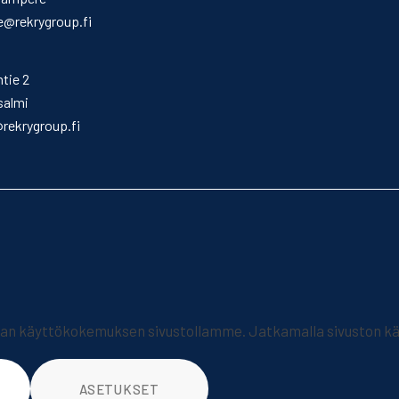
@rekrygroup.fi
ntie 2
salmi
@rekrygroup.fi
 käyttökokemuksen sivustollamme. Jatkamalla sivuston käy
ASETUKSET