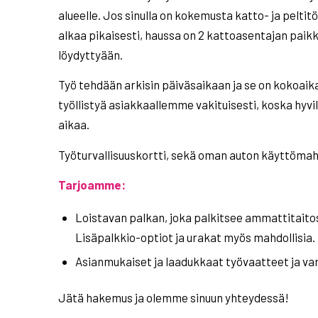
alueelle. Jos sinulla on kokemusta katto- ja peltit
alkaa pikaisesti, haussa on 2 kattoasentajan pai
löydyttyään.
Työ tehdään arkisin päiväsaikaan ja se on kokoaik
työllistyä asiakkaallemme vakituisesti, koska hyvi
aikaa.
Työturvallisuuskortti, sekä oman auton käyttömah
Tarjoamme:
Loistavan palkan, joka palkitsee ammattitaitos
Lisäpalkkio-optiot ja urakat myös mahdollisia.
Asianmukaiset ja laadukkaat työvaatteet ja va
Jätä hakemus ja olemme sinuun yhteydessä!