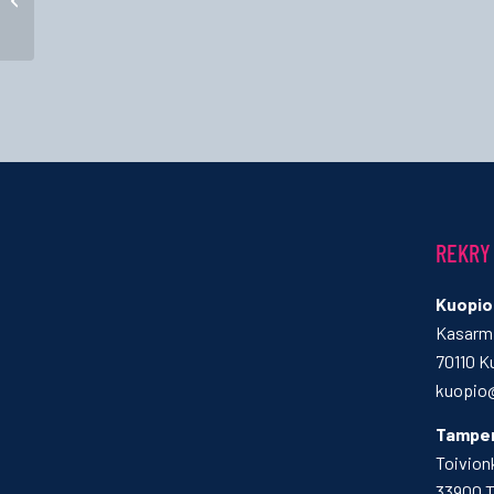
REKRY
Kuopio
Kasarmi
70110 K
kuopio@
Tampe
Toivion
33900 