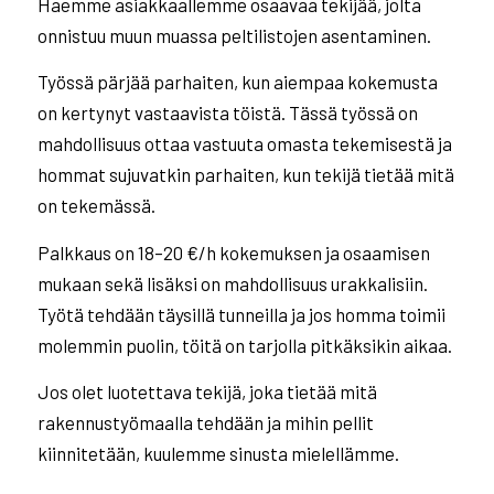
Haemme asiakkaallemme osaavaa tekijää, jolta
onnistuu muun muassa peltilistojen asentaminen.
Työssä pärjää parhaiten, kun aiempaa kokemusta
on kertynyt vastaavista töistä. Tässä työssä on
mahdollisuus ottaa vastuuta omasta tekemisestä ja
hommat sujuvatkin parhaiten, kun tekijä tietää mitä
on tekemässä.
Palkkaus on 18–20 €/h kokemuksen ja osaamisen
mukaan sekä lisäksi on mahdollisuus urakkalisiin.
Työtä tehdään täysillä tunneilla ja jos homma toimii
molemmin puolin, töitä on tarjolla pitkäksikin aikaa.
Jos olet luotettava tekijä, joka tietää mitä
rakennustyömaalla tehdään ja mihin pellit
kiinnitetään, kuulemme sinusta mielellämme.