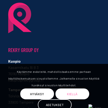
REKRY GROUP OY
Kuopio
Kasarmikatu 16 B 3
Käytämme evästeitä, mahdollistaaksemme parhaan
70110 Kuopio
käyttökokemuksen sivustollamme. Jatkamalla sivuston käyttöä
kuopio@rekrygroup.fi
hyväksyt sivuston käyttöehdot.
Tampere
HYVÄKSY
KIELLÄ
Toivionkatu 5 B
33900 Tampere
ASETUKSET