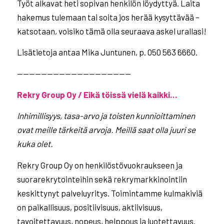
Työt alkavat heti sopivan henkilön löydyttyä. Laita
hakemus tulemaan tai soita jos herää kysyttävää –
katsotaan, voisiko tämä olla seuraava askel urallasi!
Lisätietoja antaa Mika Juntunen, p. 050 563 6660.
———————————————————
Rekry Group Oy / Eikä töissä vielä kaikki…
Inhimillisyys, tasa-arvo ja toisten kunnioittaminen
ovat meille tärkeitä arvoja. Meillä saat olla
juuri se
kuka olet.
Rekry Group Oy on henkilöstövuokraukseen ja
suorarekrytointeihin sekä rekrymarkkinointiin
keskittynyt palveluyritys. Toimintamme kulmakiviä
on paikallisuus, positiivisuus, aktiivisuus,
tavoitettavuus, nopeus, helppous ja luotettavuus.