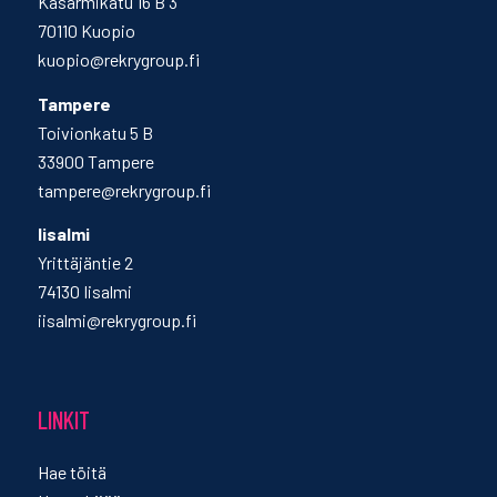
Kasarmikatu 16 B 3
70110 Kuopio
kuopio@rekrygroup.fi
Tampere
Toivionkatu 5 B
33900 Tampere
tampere@rekrygroup.fi
Iisalmi
Yrittäjäntie 2
74130 Iisalmi
iisalmi@rekrygroup.fi
LINKIT
Hae töitä