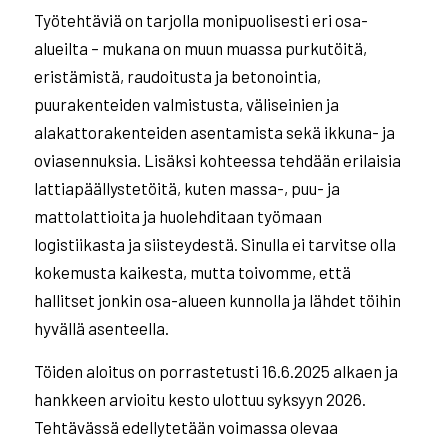
Työtehtäviä on tarjolla monipuolisesti eri osa-
alueilta – mukana on muun muassa purkutöitä,
eristämistä, raudoitusta ja betonointia,
puurakenteiden valmistusta, väliseinien ja
alakattorakenteiden asentamista sekä ikkuna- ja
oviasennuksia. Lisäksi kohteessa tehdään erilaisia
lattiapäällystetöitä, kuten massa-, puu- ja
mattolattioita ja huolehditaan työmaan
logistiikasta ja siisteydestä. Sinulla ei tarvitse olla
kokemusta kaikesta, mutta toivomme, että
hallitset jonkin osa-alueen kunnolla ja lähdet töihin
hyvällä asenteella.
Töiden aloitus on porrastetusti 16.6.2025 alkaen ja
hankkeen arvioitu kesto ulottuu syksyyn 2026.
Tehtävässä edellytetään voimassa olevaa