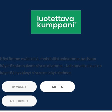
Käytämme evästeitä, mahdollistaaksemme parhaan
käyttökokemuksen sivustollamme. Jatkamalla sivuston
käyttöä hyväksyt sivuston käyttöehdot.
HYVÄKSY
KIELLÄ
ASETUKSET