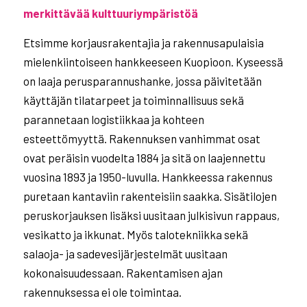
merkittävää kulttuuriympäristöä
Etsimme korjausrakentajia ja rakennusapulaisia
mielenkiintoiseen hankkeeseen Kuopioon. Kyseessä
on laaja perusparannushanke, jossa päivitetään
käyttäjän tilatarpeet ja toiminnallisuus sekä
parannetaan logistiikkaa ja kohteen
esteettömyyttä. Rakennuksen vanhimmat osat
ovat peräisin vuodelta 1884 ja sitä on laajennettu
vuosina 1893 ja 1950-luvulla. Hankkeessa rakennus
puretaan kantaviin rakenteisiin saakka. Sisätilojen
peruskorjauksen lisäksi uusitaan julkisivun rappaus,
vesikatto ja ikkunat. Myös talotekniikka sekä
salaoja- ja sadevesijärjestelmät uusitaan
kokonaisuudessaan. Rakentamisen ajan
rakennuksessa ei ole toimintaa.