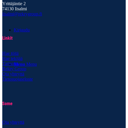
Yrittäjäntie 2
74130 Iisalmi
iisalmi@rekrygroup.fi
Kirjaudu
Linkit
Hae töitä
Hae tekijää
Tarinoita
Menu
Menu
Rekry Group
Ota yhteyttä
Tietosuojaseloste
Some
Ota yhteyttä