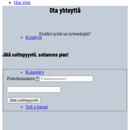
Hae töitä
Ota yhteyttä
Etsitkö työtä tai työntekijää?
Kesätyöt
Jätä soittopyyntö, soitamme pian!
Katurekry
Puhelinnumero
*
Tell a friend