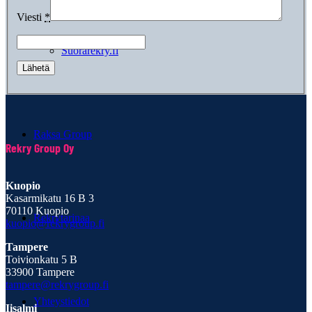
Viesti
*
Suorarekry.fi
Raksa Group
Rekry Group Oy
Kuopio
Kasarmikatu 16 B 3
70110 Kuopio
Rekrytarinaa
kuopio@rekrygroup.fi
Tampere
Toivionkatu 5 B
33900 Tampere
tampere@rekrygroup.fi
Yhteystiedot
Iisalmi