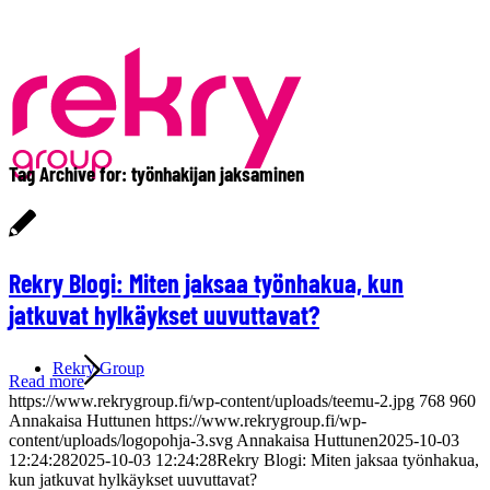
Tag Archive for:
työnhakijan jaksaminen
Rekry Blogi: Miten jaksaa työnhakua, kun
jatkuvat hylkäykset uuvuttavat?
Rekry Group
Read more
https://www.rekrygroup.fi/wp-content/uploads/teemu-2.jpg
768
960
Annakaisa Huttunen
https://www.rekrygroup.fi/wp-
content/uploads/logopohja-3.svg
Annakaisa Huttunen
2025-10-03
12:24:28
2025-10-03 12:24:28
Rekry Blogi: Miten jaksaa työnhakua,
kun jatkuvat hylkäykset uuvuttavat?