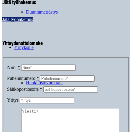
Jätä työhakemus
Duuninmetsästys
Jätä työhakemus
Yhteydenottolomake
Yrityksille
Nimi
*
Puhelinnumero
*
Henkilöstövuokraus
Sähköpostiosoite
*
Yritys
Suorahaku