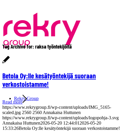
Tag Archive for:
raksa työntekijöitä
Betola Oy:lle kesätyöntekijä suoraan
verkostoistamme!
Rekry Group
Read more
https://www.rekrygroup.fi/wp-content/uploads/IMG_5165-
scaled.jpg
2560
2560
Annakaisa Huttunen
https://www.rekrygroup.fi/wp-content/uploads/logopohja-3.svg
Annakaisa Huttunen
2026-05-20 12:44:01
2026-05-20
15:33:26
Betola Oy:lle kesätyöntekijä suoraan verkostoistamme!