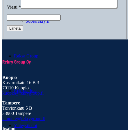
Viesti
*
Suorarekry.fi
Raksa Group
Rekry Group Oy
Kuopio
Kasarmikatu 16 B 3
70110 Kuopio
Rekrytarinaa
kuopio@rekrygroup.fi
Tampere
Toivionkatu 5 B
33900 Tampere
tampere@rekrygroup.fi
Yhteystiedot
Iisalmi