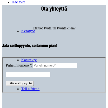
Hae töitä
Ota yhteyttä
Etsitkö työtä tai työntekijää?
Kesätyöt
Jätä soittopyyntö, soitamme pian!
Katurekry
Puhelinnumero
*
Tell a friend