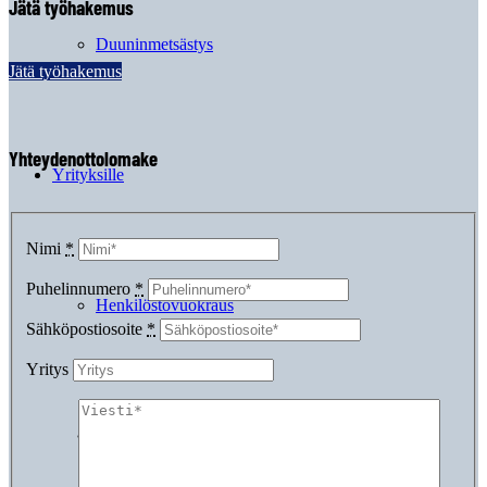
Jätä työhakemus
Duuninmetsästys
Jätä työhakemus
Yhteydenottolomake
Yrityksille
Nimi
*
Puhelinnumero
*
Henkilöstövuokraus
Sähköpostiosoite
*
Yritys
Suorahaku