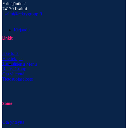
Yrittäjäntie 2
74130 Iisalmi
iisalmi@rekrygroup.fi
Kirjaudu
Linkit
Hae töitä
Hae tekijää
Tarinoita
Menu
Menu
Rekry Group
Ota yhteyttä
Tietosuojaseloste
Some
Ota yhteyttä