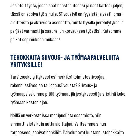
Jos etsit työtä, jossa saat haastaa itseäsi ja näet kättesi jäljen,
tässä on sopiva työ sinulle. Siivoustyö on fyysistä ja vaatii oma-
aloitteista ja aktiivista asennetta, mutta hyvällä perehdytyksellä
pärjäät varmasti ja saat reilun korvauksen työstäsi. Katsomme
palkat sopimuksen mukaan!
TEHOKKAITA SIIVOUS- JA TYÖMAAPALVELUITA
YRITYKSILLE!
Tarvitseeko yrityksesi esimerkiksi toimistosiivoojaa,
rakennussiivoojaa tai loppusiivousta? Siivous- ja
työmaapalvelumme pitää työmaat järjestyksessä ja siistinä koko
työmaan keston ajan.
Meillä on verkostoissa monipuolista osaamista, niin
ammattilaista kuin uutta aloittajaa. Valitsemme sinun
tarpeeseesi sopivat henkilöt.
Palvelut ovat kustannustehokkaita