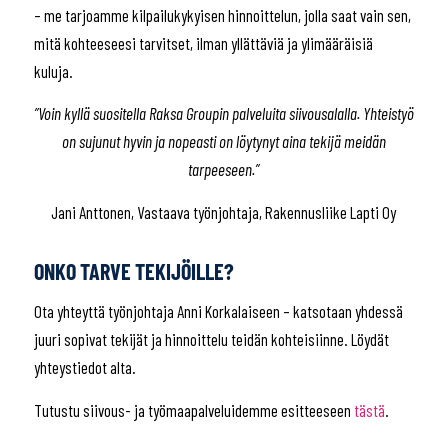
– me tarjoamme kilpailukykyisen hinnoittelun, jolla saat vain sen,
mitä kohteeseesi tarvitset, ilman yllättäviä ja ylimääräisiä
kuluja.
”Voin kyllä suositella Raksa Groupin palveluita siivousalalla. Yhteistyö
on sujunut hyvin ja nopeasti on löytynyt aina tekijä meidän
tarpeeseen.”
Jani Anttonen, Vastaava työnjohtaja, Rakennusliike Lapti Oy
ONKO TARVE TEKIJÖILLE?
Ota yhteyttä työnjohtaja Anni Korkalaiseen – katsotaan yhdessä
juuri sopivat tekijät ja hinnoittelu teidän kohteisiinne. Löydät
yhteystiedot alta.
Tutustu siivous- ja työmaapalveluidemme esitteeseen
tästä
.