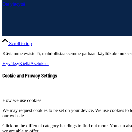
Ota yhteyttä
Scroll to top
Käytämme evästeitä, mahdollistaaksemme parhaan käyttökokemuksen s
Hyväksy
Kiellä
Asetukset
Cookie and Privacy Settings
How we use cookies
We may request cookies to be set on your device. We use cookies to le
our website.
Click on the different category headings to find out more. You can a
we are able to offer.