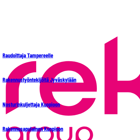
Raudoittaja Tampereelle
Rakennustyöntekijöitä Jyväskylään
Nosturinkuljettaja Kuopioon
Rakennusapulainen Kuopioon