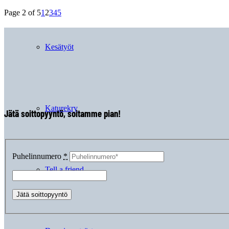
Page 2 of 5
1
2
3
4
5
Kesätyöt
Katurekry
Jätä soittopyyntö, soitamme pian!
Puhelinnumero
*
Tell a friend