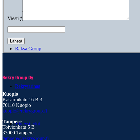
Suorarekry.fi
Viesti
*
Raksa Group
Rekry Group Oy
Rekrytarinaa
Kuopio
Kasarmikatu 16 B 3
70110 Kuopio
kuopio@rekrygroup.fi
Tampere
Yhteystiedot
Toivionkatu 5 B
33900 Tampere
tampere@rekrygroup.fi