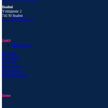
Iisalmi
Yrittäjäntie 2
74130 Iisalmi
Kirjaudu
iisalmi@rekrygroup.fi
Linkit
Menu
Menu
Hae töitä
Hae tekijää
Tarinoita
Rekry Group
Ota yhteyttä
Tietosuojaseloste
Some