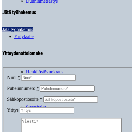
Duuninmetsästys
Jätä työhakemus
Jätä työhakemus
Yrityksille
Yhteydenottolomake
Henkilöstövuokraus
Nimi
*
Puhelinnumero
*
Sähköpostiosoite
*
Suorahaku
Yritys