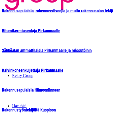
Rakennusapulaisia, rakennussiivoojia ja muita rakennusalan tekij
Bitumikermiasentaja Pirkanmaalle
Sähköalan ammattilaisia Pirkanmaalle ja reissutöihin
Kaivinkoneenkuljettaja Pirkanmaalle
Rekry Group
Rakennusapulaisia Hämeenlinnaan
Hae töitä
Rakennustyöntekijöitä Kuopioon