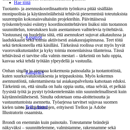
Hae töitä
Tuotanto- ja asennuskoordinaattorin työnkuva pitää sisällään
monipuolisia ja käytännönläheisiä tehtäviä pienemmistä toteutuksista
suurempiin kokonaisvaltaisiin projekteihin. Päivittäisessä
työskentelyssäsi esiintyy koordinointitehtävien lisäksi niin tuotannon
suunnittelun, toteutuksen kuin asentamisen vaihtelevia työtehtäviä.
Vastuunasi on huolehtia siitä, että asennukset sujuvat aikataulussa ja
Kesätyöt
laadukkaasti sekä toimia aktiivisesti asiakasrajapinnassa. Teet töitä
sekä tietokoneella että käsilläsi. Tärkeässä roolissa ovat myös hyvät
vuorovaikutustaidot ja kyky toimia monenlaisissa tilanteissa. Tässä
tehtävässä ei tarvitse olla valmis mestari – tärkeintä on halu oppia,
kasvaa sekä tehdä työtään ylpeydellä ja vastuulla.
Onhan sinulla jo aiempaa kokemusta painoalalta ja tuotantotöistä,
Katurekry
kuten suurkuvatulostuksesta ja teippauksista. Myös kokemus
asennustöistä, rakentamisesta tai asiakaspalvelusta katsotaan eduksi.
Tärkeintä on, että sinulla on halu oppia uutta, ottaa selvää, et pelkää
fyysistä työtä ja pystyt työskentelemään niin suunnitelmallisesti kuin
käytännönläheisesti. Sinulta odotetaan oma-aloitteisuutta ja
vastuuntuntoista asennetta. Työarjessa tarvitset sujuvaa suomen
Tell a friend
kielen taitoa ja ohjelmistojen, erityisesti Trellon ja Adobe
Illustratorin osaamista.
Brondi on enemmän kuin painotalo. Toteutamme brändejä
näkyväksi – suunnittelemme, valmistamme, rakennamme sekä