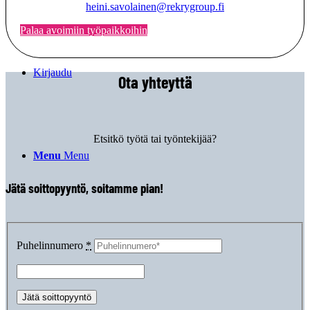
heini.savolainen@rekrygroup.fi
Palaa avoimiin työpaikkoihin
Kirjaudu
Ota yhteyttä
Etsitkö työtä tai työntekijää?
Menu
Menu
Jätä soittopyyntö, soitamme pian!
Puhelinnumero
*