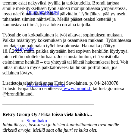
teemme asiat näkyviksi tyylillä ja tarkkuudella. Brondi tarjoaa
sinulle merkityksellisen työn aidosti monipuolisessa ympäristössä,
Duuninmetsästys
jossa näet oman käden jälkesi päivittäin. Työnjälkesi päätyy usein
tuhansien silmien nähtäville. Meillä pääset osaksi ketterää ja
kannustavaa tiimiä, jossa tukea on aina tarjolla.
Työsuhde on kokoaikainen ja työt alkavat sopimuksen mukaan.
Palkka määräytyy kokemuksen ja osaamisen mukaan. Työsuhteessa
noudatetaan painoalan työehtosopimusta. Hakuaika päättyy
Yrityksille
18.1.2025, mutta paikka täytetään heti sopivan henkilön löydyttyä,
joten ethän odottele turhaan. Jos sinusta tuntuu, että voisit olla
etsimämme henkilö – ota yhteyttä tai lähetä hakemuksesi heti. Voit
liittää mukaan myös palkkatoiveesi tai linkin portfolioosi, jos
sellainen löytyy.
Lisätietoja tehtävästä antaa Heini Savolainen, p. 0442483078.
Henkilöstövuokraus
Tutustu työpaikkaan osoitteessa
www.brondi.fi
tai Instagramissa
@brondifinland.
———————————————————
Rekry Group Oy / Eikä töissä vielä kaikki…
Suorahaku
Inhimillisyys, tasa-arvo ja toisten kunnioittaminen ovat meille
tärkeitä arvoja. Meillä saat olla
juuri se kuka olet.