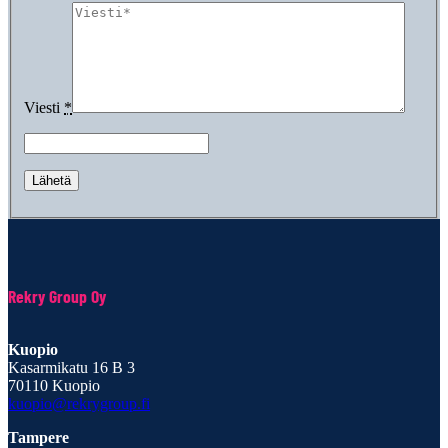
Viesti
*
Rekry Group Oy
Kuopio
Kasarmikatu 16 B 3
70110 Kuopio
kuopio@rekrygroup.fi
Tampere