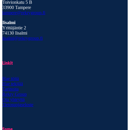
Toivionkatu 5 B
33900 Tampere
tampere@rekrygroup.fi
Iisalmi
Yrittäjäntie 2
74130 Iisalmi
iisalmi@rekrygroup.fi
Linkit
Hae töitä
Hae tekijää
Tarinoita
Rekry Group
Ota yhteyttä
Tietosuojaseloste
Some