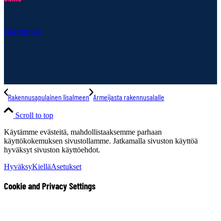
Ota yhteyttä
Rakennusapulainen Iisalmeen
Armeijasta rakennusalalle
Scroll to top
Käytämme evästeitä, mahdollistaaksemme parhaan
käyttökokemuksen sivustollamme. Jatkamalla sivuston käyttöä
hyväksyt sivuston käyttöehdot.
Hyväksy
Kiellä
Asetukset
Cookie and Privacy Settings