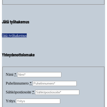
Jätä työhakemus
Jätä työhakemus
Yhteydenottolomake
Nimi
*
Puhelinnumero
*
Sähköpostiosoite
*
Yritys