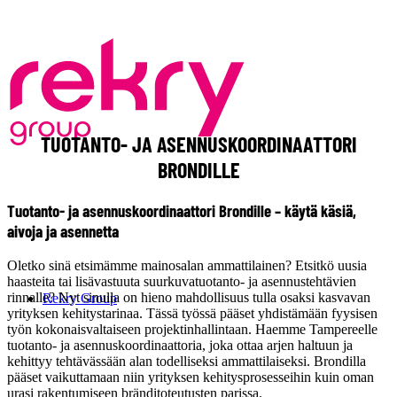
TUOTANTO- JA ASENNUSKOORDINAATTORI
BRONDILLE
Tuotanto- ja asennuskoordinaattori Brondille – käytä käsiä,
aivoja ja asennetta
Oletko sinä etsimämme mainosalan ammattilainen? Etsitkö uusia
haasteita tai lisävastuuta suurkuvatuotanto- ja asennustehtävien
rinnalle? Nyt sinulla on hieno mahdollisuus tulla osaksi kasvavan
Rekry Group
yrityksen kehitystarinaa. Tässä työssä pääset yhdistämään fyysisen
työn kokonaisvaltaiseen projektinhallintaan. Haemme Tampereelle
tuotanto- ja asennuskoordinaattoria, joka ottaa arjen haltuun ja
kehittyy tehtävässään alan todelliseksi ammattilaiseksi. Brondilla
pääset vaikuttamaan niin yrityksen kehitysprosesseihin kuin oman
urasi rakentumiseen bränditoteutusten parissa.