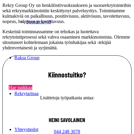
Rekry Group Oy on henkilöstövuokraukseen ja suorarekrytointeihin
sekä rekrymarkkinointiin keskittynyt palveluyritys. Toimintamme
kulmakiviä on paikallisuus, positiivisuus, aktiivisuus, tavoitettavuus,
nopeus, helppous ja luotettavuus.
Suorarekry.fi
Keskeistä toiminnassamme on tehokas ja luotettava
rekrytointiprosessi sekä vahva osaaminen markkinoinnista. Olemme
sitoutuneet kohtelemaan jokaista työnhakijaa sekä -tekijää
yhdenvertaisesti ja syrjimättä.
Raksa Group
Kiinnostuitko?
Hae paikkaa
Rekrytarinaa
Lisätietoja työpaikasta antaa:
HEINI SAVOLAINEN
Yhteystiedot
044 248 3078