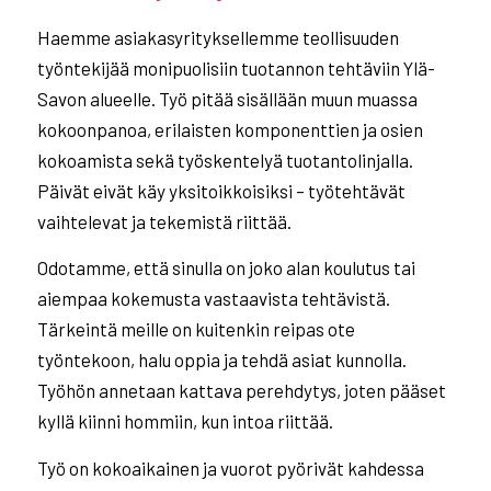
Haemme asiakasyrityksellemme teollisuuden
työntekijää monipuolisiin tuotannon tehtäviin Ylä-
Savon alueelle. Työ pitää sisällään muun muassa
kokoonpanoa, erilaisten komponenttien ja osien
kokoamista sekä työskentelyä tuotantolinjalla.
Päivät eivät käy yksitoikkoisiksi – työtehtävät
vaihtelevat ja tekemistä riittää.
Odotamme, että sinulla on joko alan koulutus tai
aiempaa kokemusta vastaavista tehtävistä.
Tärkeintä meille on kuitenkin reipas ote
työntekoon, halu oppia ja tehdä asiat kunnolla.
Työhön annetaan kattava perehdytys, joten pääset
kyllä kiinni hommiin, kun intoa riittää.
Työ on kokoaikainen ja vuorot pyörivät kahdessa