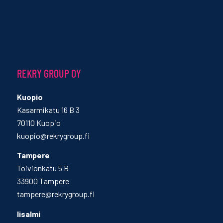
REKRY GROUP OY
Kuopio
Kasarmikatu 16 B 3
70110 Kuopio
kuopio@rekrygroup.fi
Tampere
Toivionkatu 5 B
33900 Tampere
tampere@rekrygroup.fi
Iisalmi