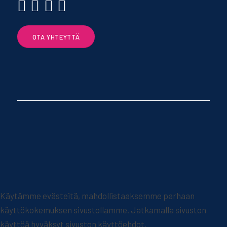
OTA YHTEYTTÄ
Käytämme evästeitä, mahdollistaaksemme parhaan
käyttökokemuksen sivustollamme. Jatkamalla sivuston
käyttöä hyväksyt sivuston käyttöehdot.