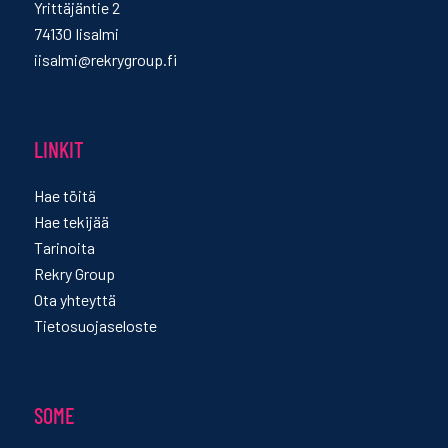
Yrittäjäntie 2
74130 Iisalmi
iisalmi@rekrygroup.fi
LINKIT
Hae töitä
Hae tekijää
Tarinoita
Rekry Group
Ota yhteyttä
Tietosuojaseloste
SOME