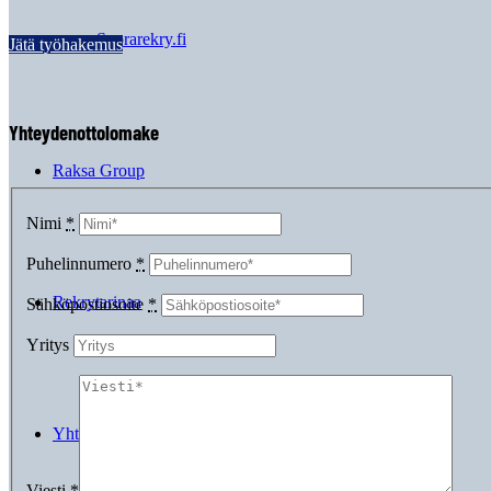
Suorarekry.fi
Jätä työhakemus
Yhteydenottolomake
Raksa Group
Nimi
*
Puhelinnumero
*
Rekrytarinaa
Sähköpostiosoite
*
Yritys
Yhteystiedot
Viesti
*