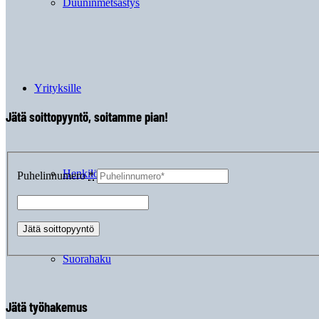
Duuninmetsästys
Yrityksille
Jätä soittopyyntö, soitamme pian!
Henkilöstövuokraus
Puhelinnumero
*
Suorahaku
Jätä työhakemus