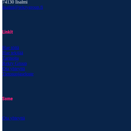
74130 Iisalmi
iisalmi@rekrygroup.fi
Linkit
Hae töitä
Hae tekijää
Tarinoita
Rekry Group
Ota yhteyttä
Tietosuojaseloste
Some
Ota yhteyttä