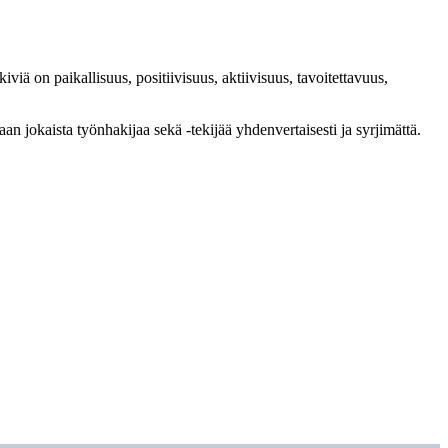
 on paikallisuus, positiivisuus, aktiivisuus, tavoitettavuus,
jokaista työnhakijaa sekä -tekijää yhdenvertaisesti ja syrjimättä.