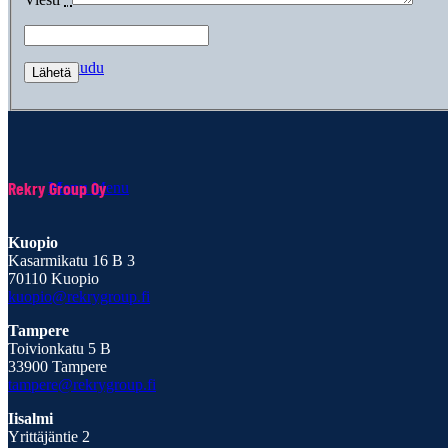
Kirjaudu
Rekry Group Oy
Menu
Menu
Kuopio
Kasarmikatu 16 B 3
70110 Kuopio
kuopio@rekrygroup.fi
Tampere
Toivionkatu 5 B
33900 Tampere
tampere@rekrygroup.fi
Iisalmi
Yrittäjäntie 2