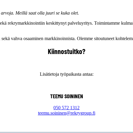
ä arvoja. Meillä saat olla
juuri se kuka olet.
ä rekrymarkkinointiin keskittynyt palveluyritys. Toimintamme kulmakiviä
i sekä vahva osaaminen markkinoinnista. Olemme sitoutuneet kohtelemaan 
Kiinnostuitko?
Lisätietoja työpaikasta antaa:
TEEMU SOININEN
050 572 1312
teemu.soininen@rekrygroup.fi