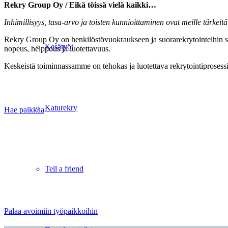
Rekry Group Oy / Eikä töissä vielä kaikki…
Inhimillisyys, tasa-arvo ja toisten kunnioittaminen ovat meille tärkeit
Rekry Group Oy on henkilöstövuokraukseen ja suorarekrytointeihin sek
Kesätyöt
nopeus, helppous ja luotettavuus.
Keskeistä toiminnassamme on tehokas ja luotettava rekrytointiprosess
Katurekry
Hae paikkaa
Tell a friend
Palaa avoimiin työpaikkoihin