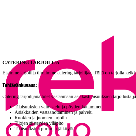
CATERING TARJOILIJA
Etsimme tarjoilija tiimiimme catering tarjoilijaa. Töitä on tarjolla keikk
Tehtävänkuvaus:
Catering-tarjoilijana tulet vastaamaan asiakastilaisuuksien tarjoilusta j
Tilaisuuksien valmistelu ja pöytien kattaminen
Asiakkaiden vastaanottaminen ja palvelu
Ruokien ja juomien tarjoilu
Tilojen siisteyden ylläpito
Tilaisuuksien purku ja jälkityöt