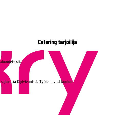
Catering tarjoilija
aluonteisesti.
a sujuvasta läpiviennistä. Työtehtäviisi kuuluu: