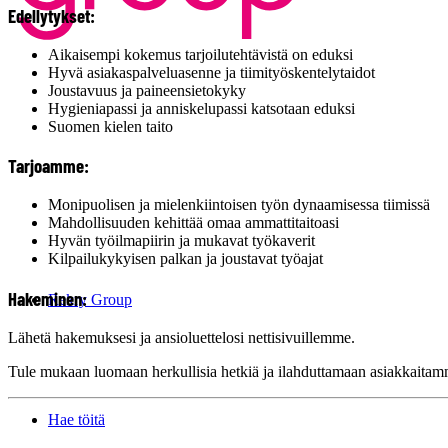
Edellytykset:
Aikaisempi kokemus tarjoilutehtävistä on eduksi
Hyvä asiakaspalveluasenne ja tiimityöskentelytaidot
Joustavuus ja paineensietokyky
Hygieniapassi ja anniskelupassi katsotaan eduksi
Suomen kielen taito
Tarjoamme:
Monipuolisen ja mielenkiintoisen työn dynaamisessa tiimissä
Mahdollisuuden kehittää omaa ammattitaitoasi
Hyvän työilmapiirin ja mukavat työkaverit
Kilpailukykyisen palkan ja joustavat työajat
Hakeminen:
Rekry Group
Lähetä hakemuksesi ja ansioluettelosi nettisivuillemme.
Tule mukaan luomaan herkullisia hetkiä ja ilahduttamaan asiakkaita
Hae töitä
.