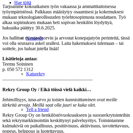
Hae töitä
Tarjoamme kokoaikaisen työn vakaassa ja ammattitaitoisessa
työympäristössä. Palkkaus määräytyy osaamisesi ja kokemuksesi
mukaan teknologiateollisuuden työehtosopimusta noudattaen. Työ
alkaa sopimuksen mukaan heti sopivan henkilön löydyttyä,
hakuaika päättyy 30.6.2025.
Jos hallitset manuaalisorvin ja arvostat konepajatyön perinteitä, tässä
Kesätyöt
voi olla seuraava askel urallesi. Laita hakemuksesi tulemaan – tai
soittele, jos haluat jutella lisää!
Lisätietoja antaa:
Teemu Soininen
p. 050 572 1312
Katurekry
———————————————————
Rekry Group Oy / Eikä töissä vielä kaikki…
Inhimillisyys, tasa-arvo ja toisten kunnioittaminen ovat meille
tärkeitä arvoja. Meillä saat olla
juuri se kuka olet.
Tell a friend
Rekry Group Oy on henkilöstövuokraukseen ja suorarekrytointeihin
sekä rekrymarkkinointiin keskittynyt palveluyritys. Toimintamme
kulmakiviä on paikallisuus, positiivisuus, aktiivisuus, tavoitettavuus,
nopeus, helppous ja luotettavuus.