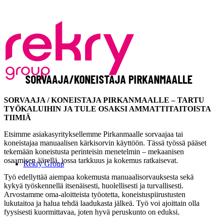
SORVAAJA/KONEISTAJA PIRKANMAALLE
SORVAAJA / KONEISTAJA PIRKANMAALLE – TARTU
TYÖKALUIHIN JA TULE OSAKSI AMMATTITAITOISTA
TIIMIÄ
Etsimme asiakasyrityksellemme Pirkanmaalle sorvaajaa tai
koneistajaa manuaalisen kärkisorvin käyttöön. Tässä työssä pääset
tekemään koneistusta perinteisin menetelmin – mekaanisen
osaamisen äärellä, jossa tarkkuus ja kokemus ratkaisevat.
Rekry Group
Työ edellyttää aiempaa kokemusta manuaalisorvauksesta sekä
kykyä työskennellä itsenäisesti, huolellisesti ja turvallisesti.
Arvostamme oma-aloitteista työotetta, koneistuspiirustusten
lukutaitoa ja halua tehdä laadukasta jälkeä. Työ voi ajoittain olla
fyysisesti kuormittavaa, joten hyvä peruskunto on eduksi.