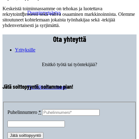
Keskeistä toiminnassamme on tehokas ja luotettava
Duuninmetsästys
rekrytointiprosessi sekä vahva osaaminen markkinoinnista. Olemme
sitoutuneet kohtelemaan jokaista työnhakijaa sekä -tekijää
yhdenvertaisesti ja syrjimättä.
Ota yhteyttä
Yrityksille
Etsitkö työtä tai työntekijää?
Jätä soittopyyntö, soitamme pian!
Henkilöstövuokraus
Puhelinnumero
*
Suorahaku