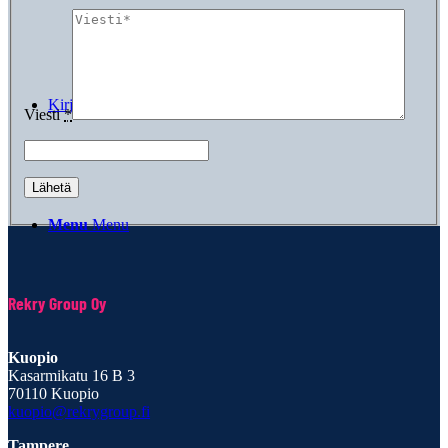
Kirjaudu
Viesti
*
Menu
Menu
Rekry Group Oy
Kuopio
Kasarmikatu 16 B 3
70110 Kuopio
kuopio@rekrygroup.fi
Tampere