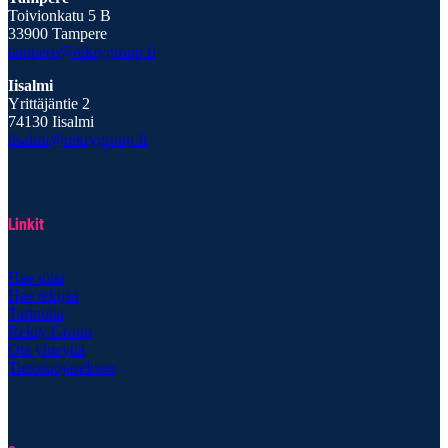
Toivionkatu 5 B
33900 Tampere
tampere@rekrygroup.fi
Iisalmi
Yrittäjäntie 2
74130 Iisalmi
iisalmi@rekrygroup.fi
Linkit
Hae töitä
Hae tekijää
Tarinoita
Rekry Group
Ota yhteyttä
Tietosuojaseloste