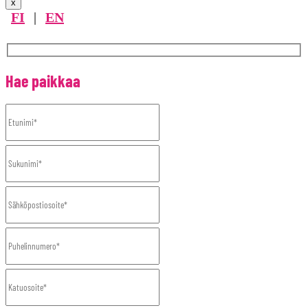
x
FI
|
EN
Hae paikkaa