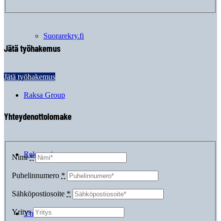
Suorarekry.fi
Jätä työhakemus
Jätä työhakemus
Raksa Group
Yhteydenottolomake
Rekrytarinaa
Nimi
*
Puhelinnumero
*
Sähköpostiosoite
*
Yritys
Yhteystiedot