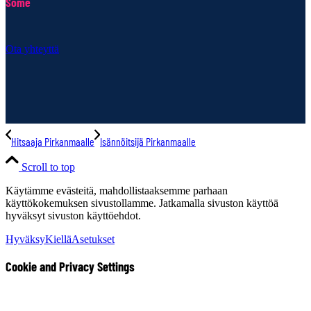
Some
Ota yhteyttä
Hitsaaja Pirkanmaalle
Isännöitsijä Pirkanmaalle
Scroll to top
Käytämme evästeitä, mahdollistaaksemme parhaan
käyttökokemuksen sivustollamme. Jatkamalla sivuston käyttöä
hyväksyt sivuston käyttöehdot.
Hyväksy
Kiellä
Asetukset
Cookie and Privacy Settings