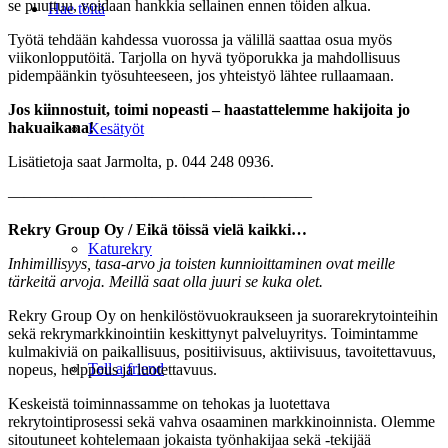
se puuttuu, voidaan hankkia sellainen ennen töiden alkua.
Hae töitä
Työtä tehdään kahdessa vuorossa ja välillä saattaa osua myös
viikonlopputöitä. Tarjolla on hyvä työporukka ja mahdollisuus
pidempäänkin työsuhteeseen, jos yhteistyö lähtee rullaamaan.
Jos kiinnostuit, toimi nopeasti – haastattelemme hakijoita jo
hakuaikana!
Kesätyöt
Lisätietoja saat Jarmolta, p. 044 248 0936.
———————————————————
Rekry Group Oy / Eikä töissä vielä kaikki…
Katurekry
Inhimillisyys, tasa-arvo ja toisten kunnioittaminen ovat meille
tärkeitä arvoja. Meillä saat olla
juuri se kuka olet.
Rekry Group Oy on henkilöstövuokraukseen ja suorarekrytointeihin
sekä rekrymarkkinointiin keskittynyt palveluyritys. Toimintamme
kulmakiviä on paikallisuus, positiivisuus, aktiivisuus, tavoitettavuus,
Tell a friend
nopeus, helppous ja luotettavuus.
Keskeistä toiminnassamme on tehokas ja luotettava
rekrytointiprosessi sekä vahva osaaminen markkinoinnista. Olemme
sitoutuneet kohtelemaan jokaista työnhakijaa sekä -tekijää