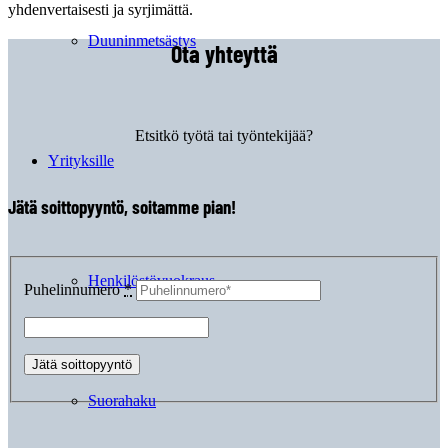
yhdenvertaisesti ja syrjimättä.
Duuninmetsästys
Ota yhteyttä
Etsitkö työtä tai työntekijää?
Yrityksille
Jätä soittopyyntö, soitamme pian!
Henkilöstövuokraus
Puhelinnumero
*
Suorahaku