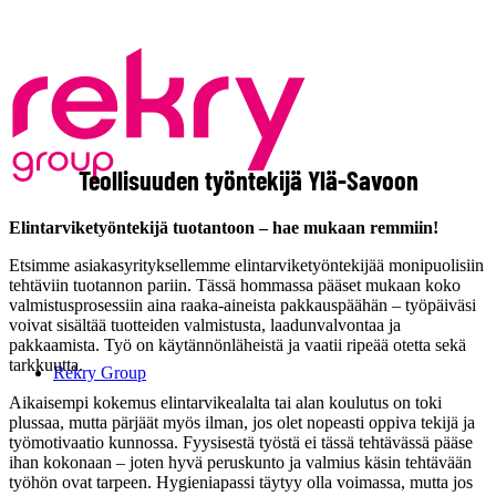
Teollisuuden työntekijä Ylä-Savoon
Elintarviketyöntekijä tuotantoon – hae mukaan remmiin!
Etsimme asiakasyrityksellemme elintarviketyöntekijää monipuolisiin
tehtäviin tuotannon pariin. Tässä hommassa pääset mukaan koko
valmistusprosessiin aina raaka-aineista pakkauspäähän – työpäiväsi
voivat sisältää tuotteiden valmistusta, laadunvalvontaa ja
pakkaamista. Työ on käytännönläheistä ja vaatii ripeää otetta sekä
tarkkuutta.
Rekry Group
Aikaisempi kokemus elintarvikealalta tai alan koulutus on toki
plussaa, mutta pärjäät myös ilman, jos olet nopeasti oppiva tekijä ja
työmotivaatio kunnossa. Fyysisestä työstä ei tässä tehtävässä pääse
ihan kokonaan – joten hyvä peruskunto ja valmius käsin tehtävään
työhön ovat tarpeen. Hygieniapassi täytyy olla voimassa, mutta jos