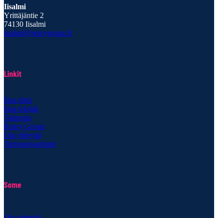
Iisalmi
Yrittäjäntie 2
74130 Iisalmi
iisalmi@rekrygroup.fi
Linkit
Hae töitä
Hae tekijää
Tarinoita
Rekry Group
Ota yhteyttä
Tietosuojaseloste
Some
Ota yhteyttä