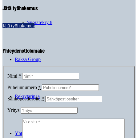
Jätä työhakemus
Suorarekry.fi
Jätä työhakemus
Yhteydenottolomake
Raksa Group
Nimi
*
Puhelinnumero
*
Rekrytarinaa
Sähköpostiosoite
*
Yritys
Yhteystiedot