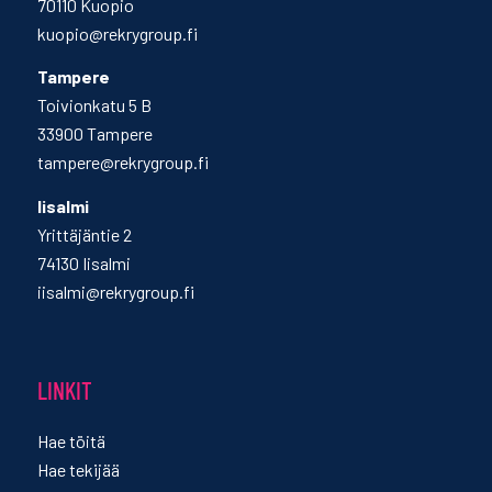
70110 Kuopio
kuopio@rekrygroup.fi
Tampere
Toivionkatu 5 B
33900 Tampere
tampere@rekrygroup.fi
Iisalmi
Yrittäjäntie 2
74130 Iisalmi
iisalmi@rekrygroup.fi
LINKIT
Hae töitä
Hae tekijää