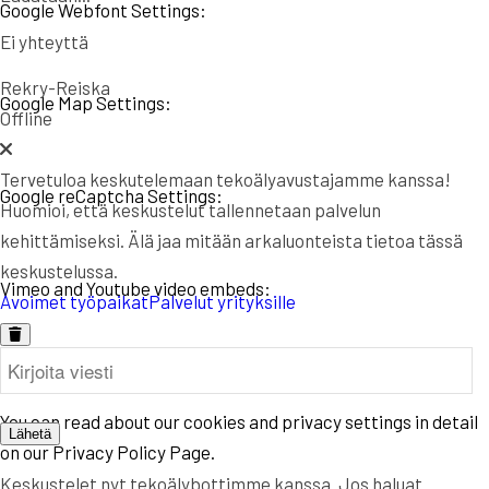
Google Webfont Settings:
Ei yhteyttä
Rekry-Reiska
Google Map Settings:
Offline
Tervetuloa keskutelemaan tekoälyavustajamme kanssa!
Google reCaptcha Settings:
Huomioi, että keskustelut tallennetaan palvelun
kehittämiseksi. Älä jaa mitään arkaluonteista tietoa tässä
keskustelussa.
Vimeo and Youtube video embeds:
Avoimet työpaikat
Palvelut yrityksille
Privacy Policy
You can read about our cookies and privacy settings in detail
Lähetä
on our Privacy Policy Page.
Keskustelet nyt tekoälybottimme kanssa. Jos haluat