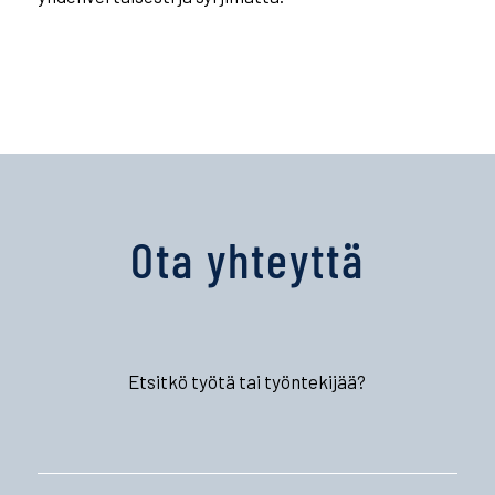
Ota yhteyttä
Etsitkö työtä tai työntekijää?