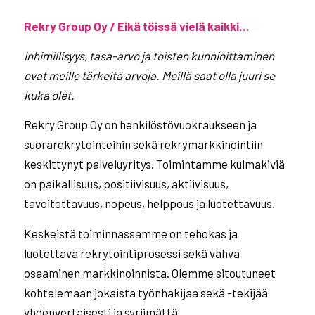
Rekry Group Oy / Eikä töissä vielä kaikki…
Inhimillisyys, tasa-arvo ja toisten kunnioittaminen
ovat meille tärkeitä arvoja. Meillä saat olla
juuri se
kuka olet.
Rekry Group Oy on henkilöstövuokraukseen ja
suorarekrytointeihin sekä rekrymarkkinointiin
keskittynyt palveluyritys. Toimintamme kulmakiviä
on paikallisuus, positiivisuus, aktiivisuus,
tavoitettavuus, nopeus, helppous ja luotettavuus.
Keskeistä toiminnassamme on tehokas ja
luotettava rekrytointiprosessi sekä vahva
osaaminen markkinoinnista. Olemme sitoutuneet
kohtelemaan jokaista työnhakijaa sekä -tekijää
yhdenvertaisesti ja syrjimättä.