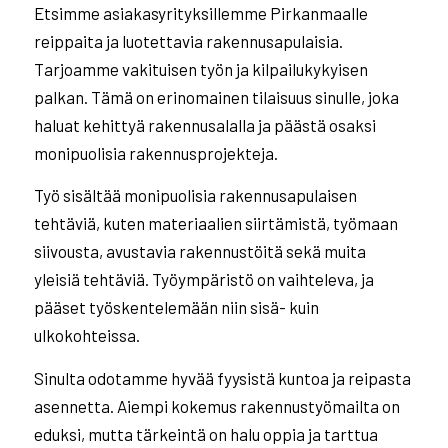
Etsimme asiakasyrityksillemme Pirkanmaalle
reippaita ja luotettavia rakennusapulaisia.
Tarjoamme vakituisen työn ja kilpailukykyisen
palkan. Tämä on erinomainen tilaisuus sinulle, joka
haluat kehittyä rakennusalalla ja päästä osaksi
monipuolisia rakennusprojekteja.
Työ sisältää monipuolisia rakennusapulaisen
tehtäviä, kuten materiaalien siirtämistä, työmaan
siivousta, avustavia rakennustöitä sekä muita
yleisiä tehtäviä. Työympäristö on vaihteleva, ja
pääset työskentelemään niin sisä- kuin
ulkokohteissa.
Sinulta odotamme hyvää fyysistä kuntoa ja reipasta
asennetta. Aiempi kokemus rakennustyömailta on
eduksi, mutta tärkeintä on halu oppia ja tarttua