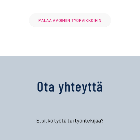
PALAA AVOIMIIN TYÖPAIKKOIHIN
Ota yhteyttä
Etsitkö työtä tai työntekijää?