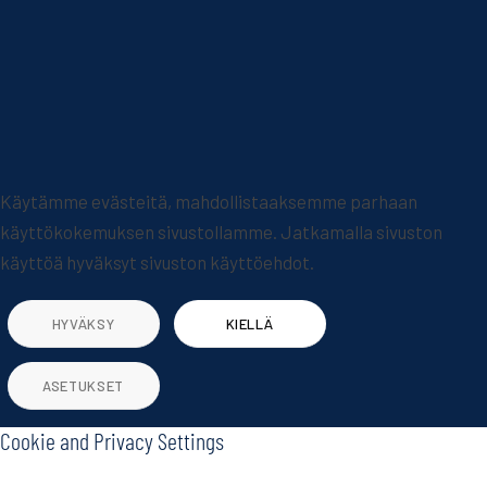
Käytämme evästeitä, mahdollistaaksemme parhaan
käyttökokemuksen sivustollamme. Jatkamalla sivuston
käyttöä hyväksyt sivuston käyttöehdot.
HYVÄKSY
KIELLÄ
ASETUKSET
Cookie and Privacy Settings