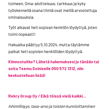
toimeen. Oma-aloitteisuus, tarkkuus ja kyky
työskennellä osana tiimiä ovat meillä arvostettuja
ominaisuuksia.
Työt alkavat heti sopivan henkilön löydyttyä, joten
toimi nopeasti!
Hakuaika päättyy 5.10.2024, mutta täytämme
paikat heti sopivien henkilöiden löydyttyä.
Kiinnostuitko? Lähetä hakemuksesi jo tänään tai
soita Teemu Soiniselle 050 572 1312, niin
keskustellaan lisää!
..
Rekry Group Oy / Eikä töissä vielä kaikki…
Inhimillisyys, tasa-arvo ja toisten kunnioittaminen