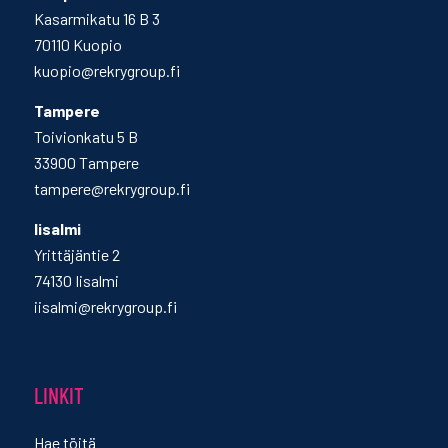
Kasarmikatu 16 B 3
70110 Kuopio
kuopio@rekrygroup.fi
Tampere
Toivionkatu 5 B
33900 Tampere
tampere@rekrygroup.fi
Iisalmi
Yrittäjäntie 2
74130 Iisalmi
iisalmi@rekrygroup.fi
LINKIT
Hae töitä