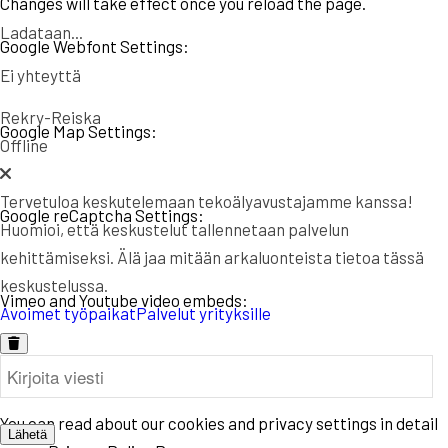
Changes will take effect once you reload the page.
Ladataan...
Google Webfont Settings:
Ei yhteyttä
Rekry-Reiska
Google Map Settings:
Offline
Tervetuloa keskutelemaan tekoälyavustajamme kanssa!
Google reCaptcha Settings:
Huomioi, että keskustelut tallennetaan palvelun
kehittämiseksi. Älä jaa mitään arkaluonteista tietoa tässä
keskustelussa.
Vimeo and Youtube video embeds:
Avoimet työpaikat
Palvelut yrityksille
Privacy Policy
You can read about our cookies and privacy settings in detail
Lähetä