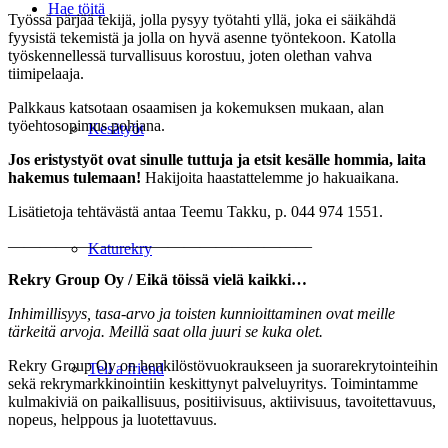
Hae töitä
Työssä pärjää tekijä, jolla pysyy työtahti yllä, joka ei säikähdä
fyysistä tekemistä ja jolla on hyvä asenne työntekoon. Katolla
työskennellessä turvallisuus korostuu, joten olethan vahva
tiimipelaaja.
Palkkaus katsotaan osaamisen ja kokemuksen mukaan, alan
työehtosopimus pohjana.
Kesätyöt
Jos eristystyöt ovat sinulle tuttuja ja etsit kesälle hommia, laita
hakemus tulemaan!
Hakijoita haastattelemme jo hakuaikana.
Lisätietoja tehtävästä antaa Teemu Takku, p. 044 974 1551.
———————————————————
Katurekry
Rekry Group Oy / Eikä töissä vielä kaikki…
Inhimillisyys, tasa-arvo ja toisten kunnioittaminen ovat meille
tärkeitä arvoja. Meillä saat olla
juuri se kuka olet.
Rekry Group Oy on henkilöstövuokraukseen ja suorarekrytointeihin
Tell a friend
sekä rekrymarkkinointiin keskittynyt palveluyritys. Toimintamme
kulmakiviä on paikallisuus, positiivisuus, aktiivisuus, tavoitettavuus,
nopeus, helppous ja luotettavuus.