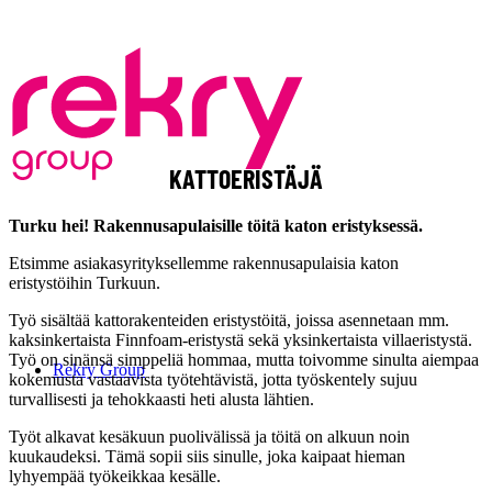
KATTOERISTÄJÄ
Turku hei! Rakennusapulaisille töitä katon eristyksessä.
Etsimme asiakasyrityksellemme rakennusapulaisia katon
eristystöihin Turkuun.
Työ sisältää kattorakenteiden eristystöitä, joissa asennetaan mm.
kaksinkertaista Finnfoam-eristystä sekä yksinkertaista villaeristystä.
Työ on sinänsä simppeliä hommaa, mutta toivomme sinulta aiempaa
Rekry Group
kokemusta vastaavista työtehtävistä, jotta työskentely sujuu
turvallisesti ja tehokkaasti heti alusta lähtien.
Työt alkavat kesäkuun puolivälissä ja töitä on alkuun noin
kuukaudeksi. Tämä sopii siis sinulle, joka kaipaat hieman
lyhyempää työkeikkaa kesälle.