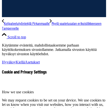
Kotipalvelutyöntekijä Pirkanmaalle
Myyjä vaatetusalan erikoisliikkeeseen
Tampereelle
Scroll to top
Käytämme evästeitä, mahdollistaaksemme parhaan
käyttökokemuksen sivustollamme. Jatkamalla sivuston käyttöä
hyväksyt sivuston käyttöehdot.
Hyväksy
Kiellä
Asetukset
Cookie and Privacy Settings
How we use cookies
We may request cookies to be set on your device. We use cookies to
let us know when you visit our websites, how you interact with us,