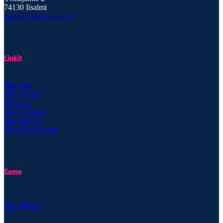
74130 Iisalmi
iisalmi@rekrygroup.fi
Linkit
Hae töitä
Hae tekijää
Tarinoita
Rekry Group
Ota yhteyttä
Tietosuojaseloste
Some
Ota yhteyttä