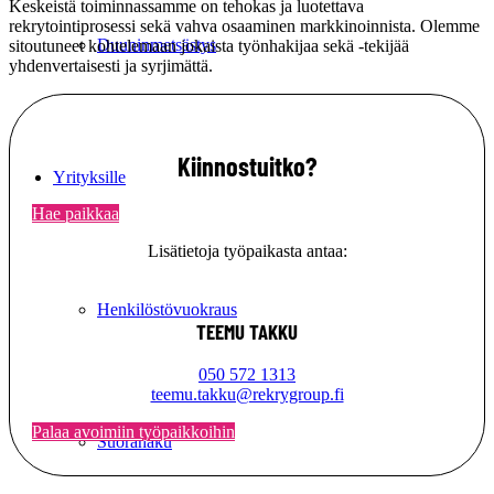
Keskeistä toiminnassamme on tehokas ja luotettava
rekrytointiprosessi sekä vahva osaaminen markkinoinnista. Olemme
Duuninmetsästys
sitoutuneet kohtelemaan jokaista työnhakijaa sekä -tekijää
yhdenvertaisesti ja syrjimättä.
Kiinnostuitko?
Yrityksille
Hae paikkaa
Lisätietoja työpaikasta antaa:
Henkilöstövuokraus
TEEMU TAKKU
050 572 1313
teemu.takku@rekrygroup.fi
Palaa avoimiin työpaikkoihin
Suorahaku