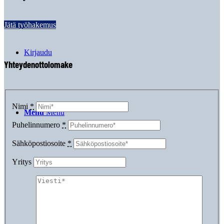
Jätä työhakemus
Kirjaudu
Yhteydenottolomake
Nimi
*
Menu
Menu
Puhelinnumero
*
Sähköpostiosoite
*
Yritys