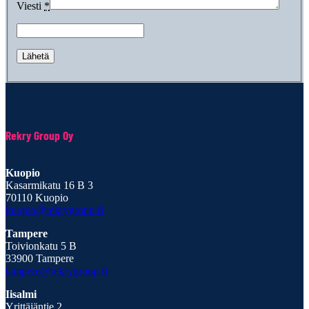
Viesti
*
Rekry Group Oy
Kuopio
Kasarmikatu 16 B 3
70110 Kuopio
kuopio@rekrygroup.fi
Tampere
Toivionkatu 5 B
33900 Tampere
tampere@rekrygroup.fi
Iisalmi
Yrittäjäntie 2