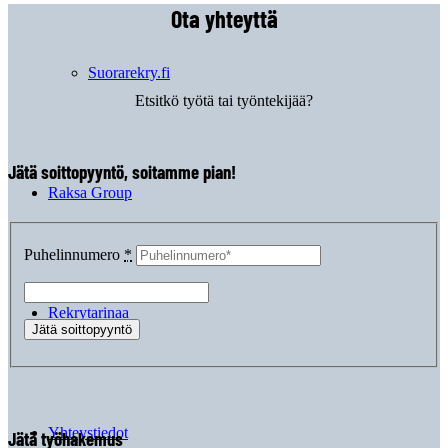
Ota yhteyttä
Suorarekry.fi
Etsitkö työtä tai työntekijää?
Jätä soittopyyntö, soitamme pian!
Raksa Group
Puhelinnumero
*
Rekrytarinaa
Yhteystiedot
Jätä työhakemus