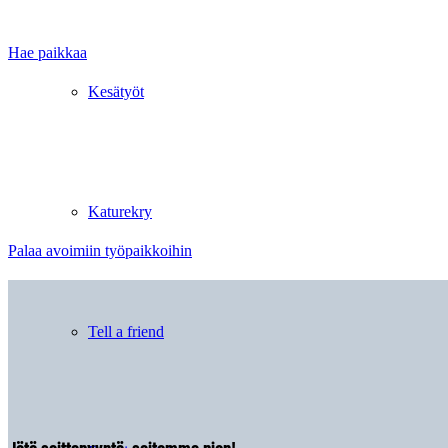
Hae paikkaa
Kesätyöt
Katurekry
Palaa avoimiin työpaikkoihin
Tell a friend
Jätä soittopyyntö, soitamme pian!