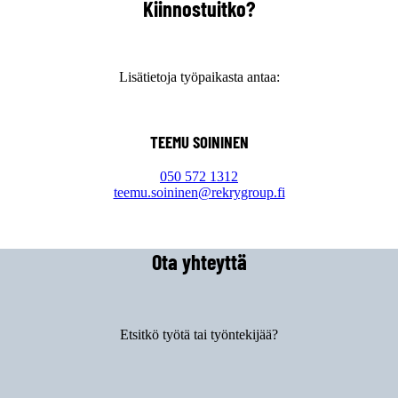
Kiinnostuitko?
Lisätietoja työpaikasta antaa:
TEEMU SOININEN
050 572 1312
teemu.soininen@rekrygroup.fi
Ota yhteyttä
Etsitkö työtä tai työntekijää?