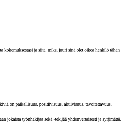
okemuksestasi ja siitä, miksi juuri sinä olet oikea henkilö tähän
 on paikallisuus, positiivisuus, aktiivisuus, tavoitettavuus,
jokaista työnhakijaa sekä -tekijää yhdenvertaisesti ja syrjimättä.