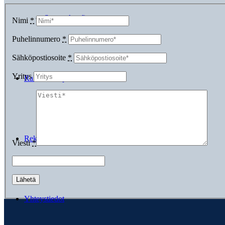
Suorarekry.fi
Nimi
*
Puhelinnumero
*
Sähköpostiosoite
*
Yritys
Raksa Group
Rekrytarinaa
Viesti
*
Yhteystiedot