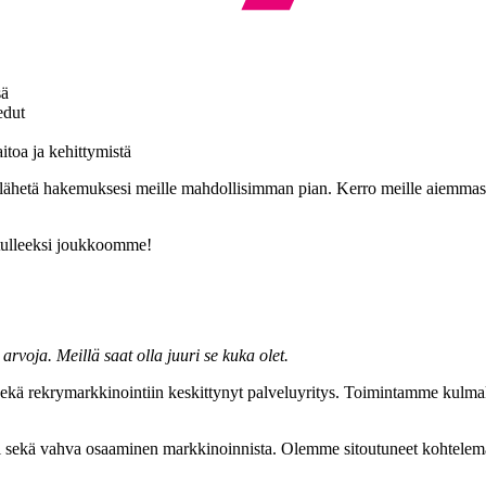
sä
edut
itoa ja kehittymistä
ähetä hakemuksesi meille mahdollisimman pian. Kerro meille aiemmasta k
etulleeksi joukkoomme!
ä arvoja. Meillä saat olla
juuri se kuka olet.
ä rekrymarkkinointiin keskittynyt palveluyritys. Toimintamme kulmakiviä
i sekä vahva osaaminen markkinoinnista. Olemme sitoutuneet kohtelemaan 