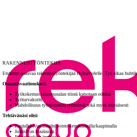
RAKENNUSTYÖNTEKIJÄ
Etsimme osaavaa rakennustyöntekijää Heinävedelle. Työ alkaa huhtiku
Osaamisvaatimukset:
Työkokemus rakennusalan töistä katsotaan eduksi
Työturvakortti
Mahdollisuus työskennellä ryhmässä sekä myös itsenäisesti
Tehtävänäsi olisi:
Puujulkisivun maalin poisto kemikaaleilla/kaapimalla
Julkisivun maalausta
Ikkunapokien irrotusta