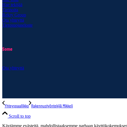
Hae tekijää
Tarinoita
Rekry Group
Ota yhteyttä
Tietosuojaseloste
Some
Ota yhteyttä
Yhteyspaallikko
Rakennustyöntekijä Mikkeli
Scroll to top
Käytämme evästeitä, mahdollistaaksemme parhaan käyttökokemuksen s