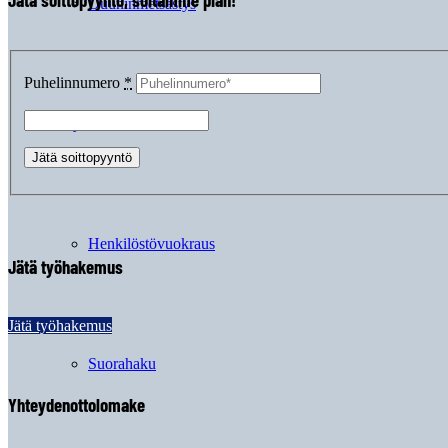
Duuninmetsästys
Puhelinnumero
*
Yrityksille
Henkilöstövuokraus
Jätä työhakemus
Jätä työhakemus
Suorahaku
Yhteydenottolomake