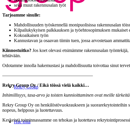
sekä muut rakennusalan työt
Tarjoamme sinulle:
Mahdollisuuden työskennellä monipuolisissa rakennusalan töis
Kilpailukykyisen palkkauksen ja työehtosopimuksen mukaiset 
Kokoaikaisen työn
Kannustavan ja osaavan tiimin tuen, jossa arvostetaan ammattita
Kiinnostuitko?
Jos koet olevasi etsimämme rakennusalan työntekijä, l
tehtävään.
Odotamme innolla hakemustasi ja mahdollisuutta toivottaa sinut terv
———————————————————–
Rekry Group Oy / Eikä töissä vielä kaikki…
Rekry Group
Inhimillisyys, tasa-arvo ja toisten kunnioittaminen ovat meille tärkeit
Rekry Group Oy on henkilöstövuokraukseen ja suorarekrytointeihin sek
nopeus, helppous ja luotettavuus.
Keskeistä toiminnassamme on tehokas ja luotettava rekrytointiprosess
Hae töitä