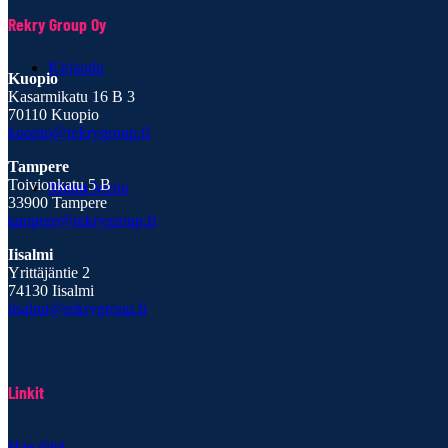
Rekry Group Oy
Kirjaudu
Kuopio
Kasarmikatu 16 B 3
70110 Kuopio
kuopio@rekrygroup.fi
Tampere
Toivionkatu 5 B
Menu
Menu
33900 Tampere
tampere@rekrygroup.fi
Iisalmi
Yrittäjäntie 2
74130 Iisalmi
iisalmi@rekrygroup.fi
Linkit
Hae töitä