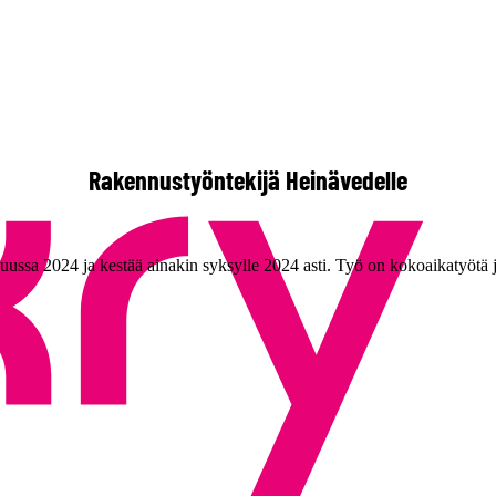
Rakennustyöntekijä Heinävedelle
ussa 2024 ja kestää ainakin syksylle 2024 asti. Työ on kokoaikatyötä 