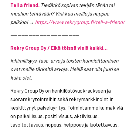
Tell a friend.
Tiedätkö sopivan tekijän tähän tai
muuhun tehtävään? Vinkkaa meille ja nappaa
palkkio!
→
https://www.rekrygroup.fi/tell-a-friend/
———————————————————
Rekry Group Oy / Eikä töissä vielä kaikki…
Inhimillisyys, tasa-arvo ja toisten kunnioittaminen
ovat meille tärkeitä arvoja. Meillä saat olla
juuri se
kuka olet.
Rekry Group Oy on henkilöstövuokraukseen ja
suorarekrytointeihin sekä rekrymarkkinointiin
keskittynyt palveluyritys. Toimintamme kulmakiviä
on paikallisuus, positiivisuus, aktiivisuus,
tavoitettavuus, nopeus, helppous ja luotettavuus.