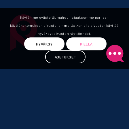
Käytämme evästeitä, mahdollistaaksemme parhaan
käyttökokemuksen sivustollamme. Jatkamalla sivuston käyttöä
hyväksyt sivuston käyttöehdot.
HYVÄKSY
KIELLÄ
ASETUKSET
REKRY GROUP OY
Kuopio
Kasarmikatu 16 B 3
70110 Kuopio
kuopio@rekrygroup.fi
Tampere
Toivionkatu 5 B