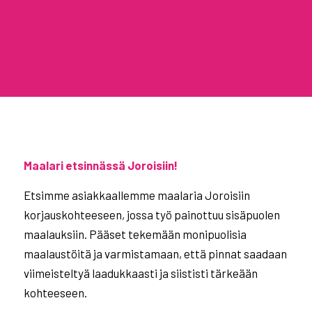
Maalari etsinnässä Joroisiin!
Etsimme asiakkaallemme maalaria Joroisiin
korjauskohteeseen, jossa työ painottuu sisäpuolen
maalauksiin. Pääset tekemään monipuolisia
maalaustöitä ja varmistamaan, että pinnat saadaan
viimeisteltyä laadukkaasti ja siististi tärkeään
kohteeseen.