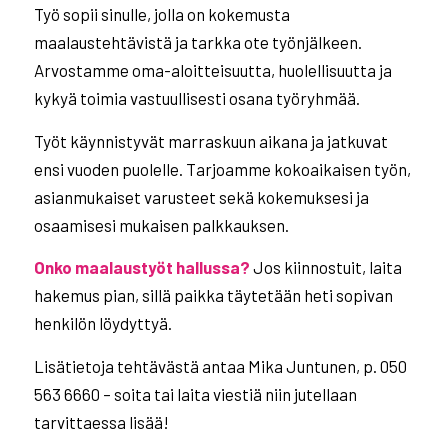
Työ sopii sinulle, jolla on kokemusta
maalaustehtävistä ja tarkka ote työnjälkeen.
Arvostamme oma-aloitteisuutta, huolellisuutta ja
kykyä toimia vastuullisesti osana työryhmää.
Työt käynnistyvät marraskuun aikana ja jatkuvat
ensi vuoden puolelle. Tarjoamme kokoaikaisen työn,
asianmukaiset varusteet sekä kokemuksesi ja
osaamisesi mukaisen palkkauksen.
Onko maalaustyöt hallussa?
Jos kiinnostuit, laita
hakemus pian, sillä paikka täytetään heti sopivan
henkilön löydyttyä.
Lisätietoja tehtävästä antaa Mika Juntunen, p. 050
563 6660 – soita tai laita viestiä niin jutellaan
tarvittaessa lisää!