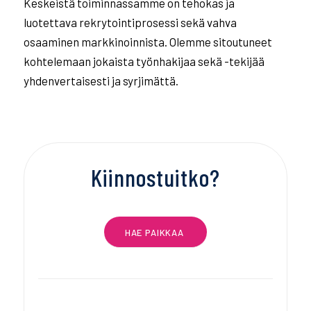
Keskeistä toiminnassamme on tehokas ja
luotettava rekrytointiprosessi sekä vahva
osaaminen markkinoinnista. Olemme sitoutuneet
kohtelemaan jokaista työnhakijaa sekä -tekijää
yhdenvertaisesti ja syrjimättä.
Kiinnostuitko?
HAE PAIKKAA