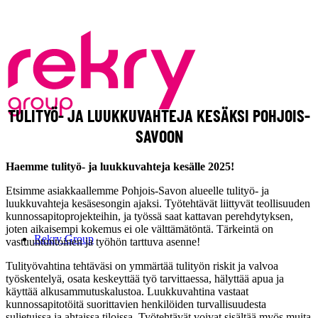
TULITYÖ- JA LUUKKUVAHTEJA KESÄKSI POHJOIS-
SAVOON
Haemme tulityö- ja luukkuvahteja kesälle 2025!
Etsimme asiakkaallemme Pohjois-Savon alueelle tulityö- ja
luukkuvahteja kesäsesongin ajaksi. Työtehtävät liittyvät teollisuuden
kunnossapitoprojekteihin, ja työssä saat kattavan perehdytyksen,
joten aikaisempi kokemus ei ole välttämätöntä. Tärkeintä on
Rekry Group
vastuuntuntoinen ja työhön tarttuva asenne!
Tulityövahtina tehtäväsi on ymmärtää tulityön riskit ja valvoa
työskentelyä, osata keskeyttää työ tarvittaessa, hälyttää apua ja
käyttää alkusammutuskalustoa. Luukkuvahtina vastaat
kunnossapitotöitä suorittavien henkilöiden turvallisuudesta
suljetuissa ja ahtaissa tiloissa. Työtehtävät voivat sisältää myös muita