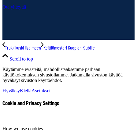
Ota yhteyttä
Trukkikuski Iisalmeen
Keittiömestari Kuopion Klubille
Scroll to top
Käytämme evästeitä, mahdollistaaksemme parhaan
käyttökokemuksen sivustollamme. Jatkamalla sivuston käyttöä
hyväksyt sivuston käyttöehdot.
Hyväksy
Kiellä
Asetukset
Cookie and Privacy Settings
How we use cookies