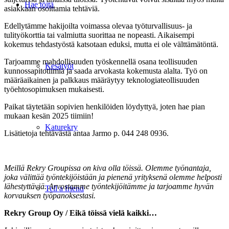
Hae töitä
asiakkaan osoittamia tehtäviä.
Edellytämme hakijoilta voimassa olevaa työturvallisuus- ja
tulityökorttia tai valmiutta suorittaa ne nopeasti. Aikaisempi
kokemus tehdastyöstä katsotaan eduksi, mutta ei ole välttämätöntä.
Tarjoamme mahdollisuuden työskennellä osana teollisuuden
Kesätyöt
kunnossapitotiimiä ja saada arvokasta kokemusta alalta. Työ on
määräaikainen ja palkkaus määräytyy teknologiateollisuuden
työehtosopimuksen mukaisesti.
Paikat täytetään sopivien henkilöiden löydyttyä, joten hae pian
mukaan kesän 2025 tiimiin!
Katurekry
Lisätietoja tehtävästä antaa Jarmo p. 044 248 0936.
…
Meillä Rekry Groupissa on kiva olla töissä. Olemme työnantaja,
joka välittää työntekijöistään ja pienenä yrityksenä olemme helposti
lähestyttäviä. Arvostamme työntekijöitämme ja tarjoamme hyvän
Tell a friend
korvauksen työpanoksestasi.
Rekry Group Oy / Eikä töissä vielä kaikki…