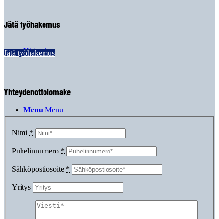
Jätä työhakemus
Kirjaudu
Jätä työhakemus
Yhteydenottolomake
Menu
Menu
Nimi
*
Puhelinnumero
*
Sähköpostiosoite
*
Yritys