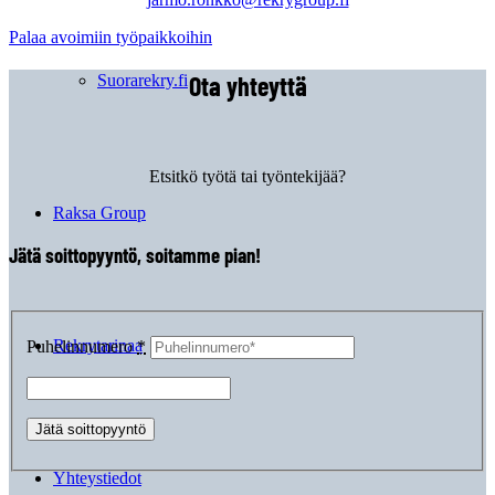
Palaa avoimiin työpaikkoihin
Ota yhteyttä
Suorarekry.fi
Etsitkö työtä tai työntekijää?
Raksa Group
Jätä soittopyyntö, soitamme pian!
Rekrytarinaa
Puhelinnumero
*
Yhteystiedot