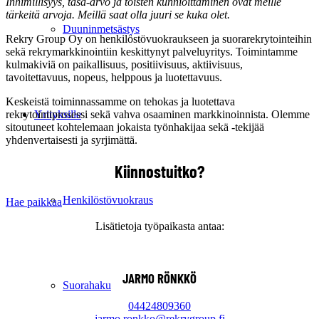
Inhimillisyys, tasa-arvo ja toisten kunnioittaminen ovat meille
tärkeitä arvoja. Meillä saat olla
juuri se kuka olet.
Duuninmetsästys
Rekry Group Oy on henkilöstövuokraukseen ja suorarekrytointeihin
sekä rekrymarkkinointiin keskittynyt palveluyritys. Toimintamme
kulmakiviä on paikallisuus, positiivisuus, aktiivisuus,
tavoitettavuus, nopeus, helppous ja luotettavuus.
Keskeistä toiminnassamme on tehokas ja luotettava
rekrytointiprosessi sekä vahva osaaminen markkinoinnista. Olemme
Yrityksille
sitoutuneet kohtelemaan jokaista työnhakijaa sekä -tekijää
yhdenvertaisesti ja syrjimättä.
Kiinnostuitko?
Henkilöstövuokraus
Hae paikkaa
Lisätietoja työpaikasta antaa:
JARMO RÖNKKÖ
Suorahaku
04424809360
jarmo.ronkko@rekrygroup.fi