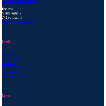
tampere@rekrygroup.fi
Iisalmi
Yrittäjäntie 2
74130 Iisalmi
iisalmi@rekrygroup.fi
Linkit
Hae töitä
Hae tekijää
Tarinoita
Rekry Group
Ota yhteyttä
Tietosuojaseloste
Some