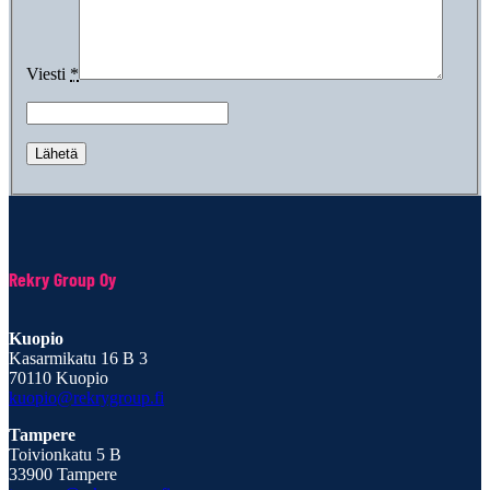
Viesti
*
Rekry Group Oy
Kuopio
Kasarmikatu 16 B 3
70110 Kuopio
kuopio@rekrygroup.fi
Tampere
Toivionkatu 5 B
33900 Tampere