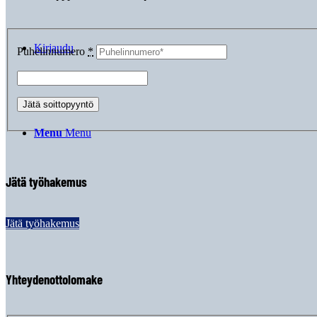
Kirjaudu
Puhelinnumero
*
Menu
Menu
Jätä työhakemus
Jätä työhakemus
Yhteydenottolomake