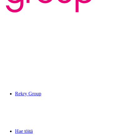
Rekry Group
Hae töitä