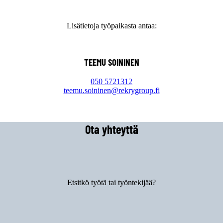
Lisätietoja työpaikasta antaa:
TEEMU SOININEN
050 5721312
teemu.soininen@rekrygroup.fi
Ota yhteyttä
Etsitkö työtä tai työntekijää?