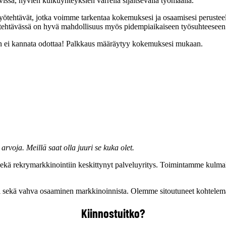
ssä, hyvien kulkuyhteyksien varrella sijaitsevalla työmaalla.
yötehtävät, jotka voimme tarkentaa kokemuksesi ja osaamisesi perusteel
ssä tehtävässä on hyvä mahdollisuus myös pidempiaikaiseen työsuhteeseen
en ei kannata odottaa! Palkkaus määräytyy kokemuksesi mukaan.
ä arvoja. Meillä saat olla
juuri se kuka olet.
ä rekrymarkkinointiin keskittynyt palveluyritys. Toimintamme kulmakiviä
i sekä vahva osaaminen markkinoinnista. Olemme sitoutuneet kohtelemaan 
Kiinnostuitko?