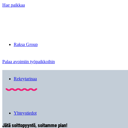
Hae paikkaa
Raksa Group
Palaa avoimiin työpaikkoihin
Rekrytarinaa
Yhteystiedot
Jätä soittopyyntö, soitamme pian!