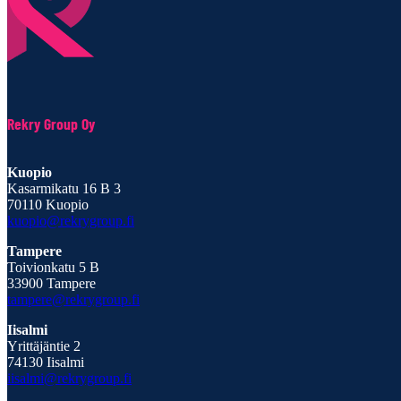
Rekry Group Oy
Kuopio
Kasarmikatu 16 B 3
70110 Kuopio
kuopio@rekrygroup.fi
Tampere
Toivionkatu 5 B
33900 Tampere
tampere@rekrygroup.fi
Iisalmi
Yrittäjäntie 2
74130 Iisalmi
iisalmi@rekrygroup.fi