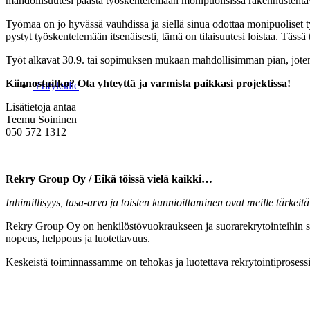
mahdollisuutesi päästä työskentelemään monipuolisissa rakennustehtävi
Työmaa on jo hyvässä vauhdissa ja siellä sinua odottaa monipuoliset t
pystyt työskentelemään itsenäisesti, tämä on tilaisuutesi loistaa. Tä
Työt alkavat 30.9. tai sopimuksen mukaan mahdollisimman pian, jot
Kiinnostuitko? Ota yhteyttä ja varmista paikkasi projektissa!
Yrityksille
Lisätietoja antaa
Teemu Soininen
050 572 1312
..
Rekry Group Oy / Eikä töissä vielä kaikki…
Inhimillisyys, tasa-arvo ja toisten kunnioittaminen ovat meille tärkeit
Rekry Group Oy on henkilöstövuokraukseen ja suorarekrytointeihin sek
nopeus, helppous ja luotettavuus.
Keskeistä toiminnassamme on tehokas ja luotettava rekrytointiprosess