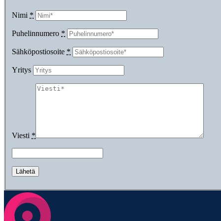
Nimi
*
Puhelinnumero
*
Sähköpostiosoite
*
Yritys
Viesti
*