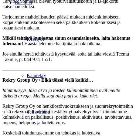
Tarvitset voimassa olevan työturvallisuuskortin ja B-ajokortti
Hae töitä
katsotaan eduksi.
Tarjoamme mahdollisuuden päästä mukaan mielenkiintoiseen
korjausrakennuskohteeseen sekä palkkauksen kokemuksesi ja
osaamisesi mukaan.
Mikäli tehtävä kuulostaa sinun osaamisalueelta, laita hakemus
Kesätyöt
tulemaan!
Haastattelemme hakijoita jo hakuaikana.
Jos sinulla herää tehtävästä kysyttävää, soita tai laita viestiä Teemu
Takulle, p. 044 974 1551.
———————————————————
Katurekry
Rekry Group Oy / Eikä töissä vielä kaikki…
Inhimillisyys, tasa-arvo ja toisten kunnioittaminen ovat meille
tärkeitä arvoja. Meillä saat olla
juuri se kuka olet.
Rekry Group Oy on henkilöstövuokraukseen ja suorarekrytointeihin
sekä rekrymarkkinointiin keskittynyt palveluyritys. Toimintamme
Tell a friend
kulmakiviä on paikallisuus, positiivisuus, aktiivisuus, tavoitettavuus,
nopeus, helppous ja luotettavuus.
Keskeistä toiminnassamme on tehokas ja luotettava