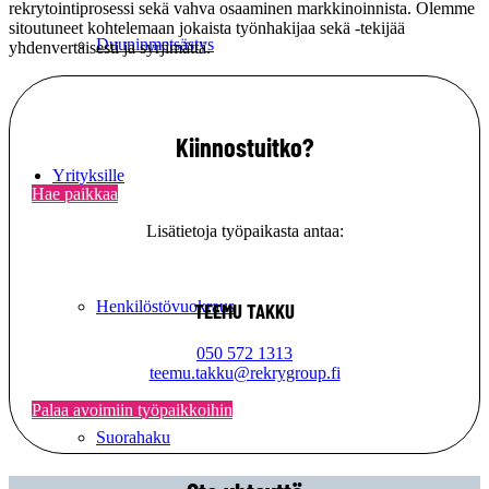
rekrytointiprosessi sekä vahva osaaminen markkinoinnista. Olemme
sitoutuneet kohtelemaan jokaista työnhakijaa sekä -tekijää
Duuninmetsästys
yhdenvertaisesti ja syrjimättä.
Kiinnostuitko?
Yrityksille
Hae paikkaa
Lisätietoja työpaikasta antaa:
Henkilöstövuokraus
TEEMU TAKKU
050 572 1313
teemu.takku@rekrygroup.fi
Palaa avoimiin työpaikkoihin
Suorahaku