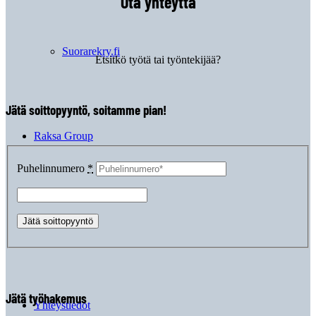
Ota yhteyttä
Suorarekry.fi
Etsitkö työtä tai työntekijää?
Jätä soittopyyntö, soitamme pian!
Raksa Group
Puhelinnumero
*
Rekrytarinaa
Jätä työhakemus
Yhteystiedot