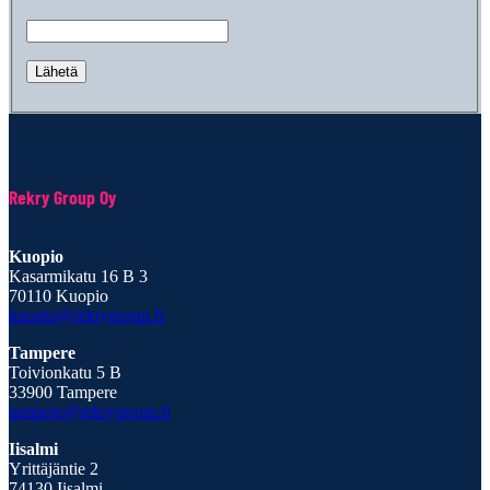
Rekry Group Oy
Kuopio
Kasarmikatu 16 B 3
70110 Kuopio
kuopio@rekrygroup.fi
Tampere
Toivionkatu 5 B
33900 Tampere
tampere@rekrygroup.fi
Iisalmi
Yrittäjäntie 2
74130 Iisalmi