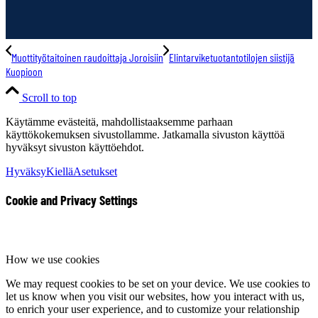
Muottityötaitoinen raudoittaja Joroisiin
Elintarviketuotantotilojen siistijä
Kuopioon
Scroll to top
Käytämme evästeitä, mahdollistaaksemme parhaan
käyttökokemuksen sivustollamme. Jatkamalla sivuston käyttöä
hyväksyt sivuston käyttöehdot.
Hyväksy
Kiellä
Asetukset
Cookie and Privacy Settings
How we use cookies
We may request cookies to be set on your device. We use cookies to
let us know when you visit our websites, how you interact with us,
to enrich your user experience, and to customize your relationship