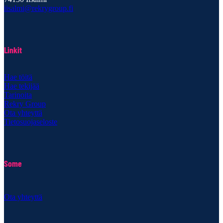
iisalmi@rekrygroup.fi
Linkit
Hae töitä
Hae tekijää
Tarinoita
Rekry Group
Ota yhteyttä
Tietosuojaseloste
Some
Ota yhteyttä