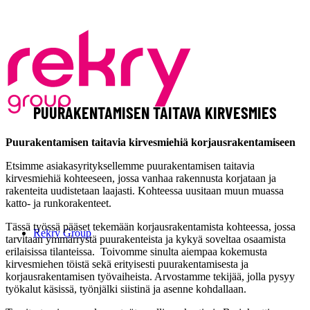
PUURAKENTAMISEN TAITAVA KIRVESMIES
Puurakentamisen taitavia kirvesmiehiä korjausrakentamiseen
Etsimme asiakasyrityksellemme puurakentamisen taitavia
kirvesmiehiä kohteeseen, jossa vanhaa rakennusta korjataan ja
rakenteita uudistetaan laajasti. Kohteessa uusitaan muun muassa
katto- ja runkorakenteet.
Tässä työssä pääset tekemään korjausrakentamista kohteessa, jossa
Rekry Group
tarvitaan ymmärrystä puurakenteista ja kykyä soveltaa osaamista
erilaisissa tilanteissa. Toivomme sinulta aiempaa kokemusta
kirvesmiehen töistä sekä erityisesti puurakentamisesta ja
korjausrakentamisen työvaiheista. Arvostamme tekijää, jolla pysyy
työkalut käsissä, työnjälki siistinä ja asenne kohdallaan.