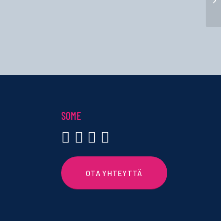
Rov
SOME
OTA YHTEYTTÄ