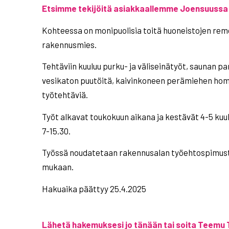
Etsimme tekijöitä asiakkaallemme Joensuuss
Kohteessa on monipuolisia toitä huoneistojen rem
rakennusmies.
Tehtäviin kuuluu purku- ja väliseinätyöt, saunan pan
vesikaton puutöitä, kaivinkoneen perämiehen hom
työtehtäviä.
Työt alkavat toukokuun aikana ja kestävät 4-5 kuuk
7-15.30.
Työssä noudatetaan rakennusalan työehtospimus
mukaan.
Hakuaika päättyy 25.4.2025
Lähetä hakemuksesi jo tänään tai soita Teemu T