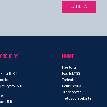
 GROUP OY
LINKIT
Hae töitä
katu 16 B 3
Hae tekijää
uopio
Tarinoita
rekrygroup.fi
Rekry Group
Ota yhteyttä
re
Tietosuojaseloste
katu 5 B