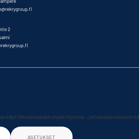
Tampere
@rekrygroup.fi
ntie 2
salmi
@rekrygroup.fi
 käyttökokemuksen sivustollamme. Jatkamalla sivuston käy
ASETUKSET