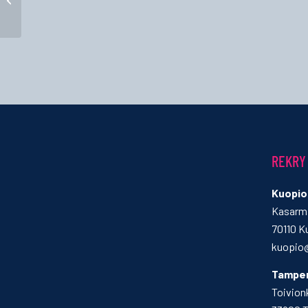
REKRY
Kuopio
Kasarmi
70110 K
kuopio@
Tampe
Toivion