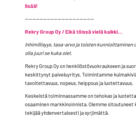
lisää!
———————————————————
Rekry Group Oy / Eikä töissä vielä kaikki…
Inhimillisyys, tasa-arvo ja toisten kunnioittaminen o
olla
juuri se kuka olet.
Rekry Group Oy on henkilöstövuokraukseen ja suor
keskittynyt palveluyritys. Toimintamme kulmakiviä o
tavoitettavuus, nopeus, helppous ja luotettavuus.
Keskeistä toiminnassamme on tehokas ja luotetta
osaaminen markkinoinnista. Olemme sitoutuneet k
tekijää yhdenvertaisesti ja syrjimättä.