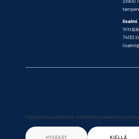
33900 
tampere
Iisalmi
Yrittäjä
74130 Ii
iisalmi
Käytämme evästeitä, mahdollistaaksemme parhaan
HYVÄKSY
KIELLÄ