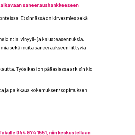
a alkavaan saneeraushankkeeseen
onteissa. Etsinnässä on kirvesmies sekä
elointia, vinyyli- ja kalusteasennuksia,
mia sekä muita saneeraukseen liittyviä
autta. Työaikasi on pääasiassa arkisin klo
ta ja palkkaus kokemuksen/sopimuksen
akulle 044 974 1551, niin keskustellaan