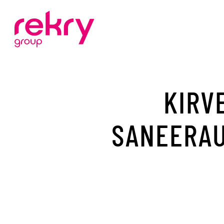
KIRV
SANEERA