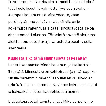
Toivomme sinulta reipasta asennetta, halua tehdä
työt huolellisesti ja valmiutta fyysiseen työhön.
Aiempaa kokemusta ei aina vaadita, vaan
perehdytämme tehtäviin. Jos sinulla on jo
kokemusta rakennusalalta tai siivoustyöstä, se on
ehdottomasti plussaa. Tärkeintä on, että olet oma-
aloitteinen, luotettava ja varustettu positiivisella
asenteella.
Kuulostaisiko tämä sinun tulevalta kesältä?
Lähetä vapaamuotoinen hakemus, jossa kerrot
itsestäsi, kiinnostuksen kohteistasi ja siitä, sopiiko
sinulle paremmin rakennusapulaisen vai siivoojan
tehtävät – tai molemmat. Käymme hakemuksia läpi
jo hakuaikana, joten hae rohkeasti ajoissa.
Lisätietoja työtehtävistä antaa Mika Juntunen, p.