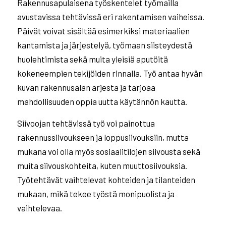
Rakennusapulaisena työskentelet työmailla
avustavissa tehtävissä eri rakentamisen vaiheissa.
Päivät voivat sisältää esimerkiksi materiaalien
kantamista ja järjestelyä, työmaan siisteydestä
huolehtimista sekä muita yleisiä aputöitä
kokeneempien tekijöiden rinnalla. Työ antaa hyvän
kuvan rakennusalan arjesta ja tarjoaa
mahdollisuuden oppia uutta käytännön kautta.
Siivoojan tehtävissä työ voi painottua
rakennussiivoukseen ja loppusiivouksiin, mutta
mukana voi olla myös sosiaalitilojen siivousta sekä
muita siivouskohteita, kuten muuttosiivouksia.
Työtehtävät vaihtelevat kohteiden ja tilanteiden
mukaan, mikä tekee työstä monipuolista ja
vaihtelevaa.