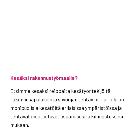
Kesäksi rakennustyömaalle?
Etsimme kesäksi reippaita kesätyöntekijöitä
rakennusapulaisen ja siivoojan tehtäviin. Tarjolla on
monipuolisia kesätöitä erilaisissa ympäristöissä ja
tehtävät muotoutuvat osaamisesi ja kiinnostuksesi
mukaan.