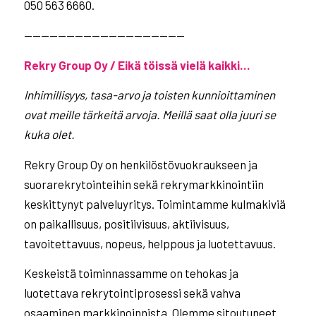
050 563 6660.
———————————————————
Rekry Group Oy / Eikä töissä vielä kaikki…
Inhimillisyys, tasa-arvo ja toisten kunnioittaminen
ovat meille tärkeitä arvoja. Meillä saat olla
juuri se
kuka olet.
Rekry Group Oy on henkilöstövuokraukseen ja
suorarekrytointeihin sekä rekrymarkkinointiin
keskittynyt palveluyritys. Toimintamme kulmakiviä
on paikallisuus, positiivisuus, aktiivisuus,
tavoitettavuus, nopeus, helppous ja luotettavuus.
Keskeistä toiminnassamme on tehokas ja
luotettava rekrytointiprosessi sekä vahva
osaaminen markkinoinnista. Olemme sitoutuneet