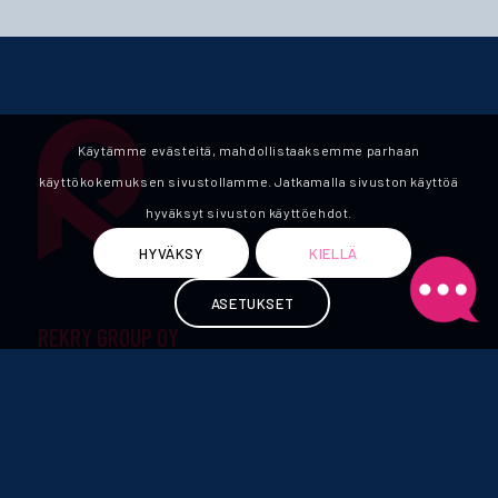
Käytämme evästeitä, mahdollistaaksemme parhaan
käyttökokemuksen sivustollamme. Jatkamalla sivuston käyttöä
hyväksyt sivuston käyttöehdot.
HYVÄKSY
KIELLÄ
ASETUKSET
REKRY GROUP OY
Kuopio
Kasarmikatu 16 B 3
70110 Kuopio
kuopio@rekrygroup.fi