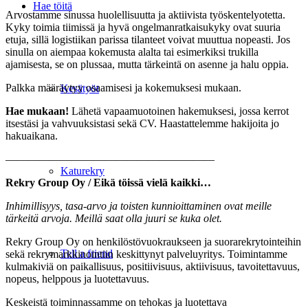
Hae töitä
Arvostamme sinussa huolellisuutta ja aktiivista työskentelyotetta.
Kyky toimia tiimissä ja hyvä ongelmanratkaisukyky ovat suuria
etuja, sillä logistiikan parissa tilanteet voivat muuttua nopeasti. Jos
sinulla on aiempaa kokemusta alalta tai esimerkiksi trukilla
ajamisesta, se on plussaa, mutta tärkeintä on asenne ja halu oppia.
Palkka määräytyy osaamisesi ja kokemuksesi mukaan.
Kesätyöt
Hae mukaan!
Lähetä vapaamuotoinen hakemuksesi, jossa kerrot
itsestäsi ja vahvuuksistasi sekä CV. Haastattelemme hakijoita jo
hakuaikana.
———————————————————
Katurekry
Rekry Group Oy / Eikä töissä vielä kaikki…
Inhimillisyys, tasa-arvo ja toisten kunnioittaminen ovat meille
tärkeitä arvoja. Meillä saat olla
juuri se kuka olet.
Rekry Group Oy on henkilöstövuokraukseen ja suorarekrytointeihin
Tell a friend
sekä rekrymarkkinointiin keskittynyt palveluyritys. Toimintamme
kulmakiviä on paikallisuus, positiivisuus, aktiivisuus, tavoitettavuus,
nopeus, helppous ja luotettavuus.
Keskeistä toiminnassamme on tehokas ja luotettava