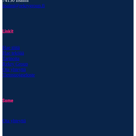
74130 Iisalmi
iisalmi@rekrygroup.fi
Linkit
Hae töitä
Hae tekijää
Tarinoita
Rekry Group
Ota yhteyttä
Tietosuojaseloste
Some
Ota yhteyttä