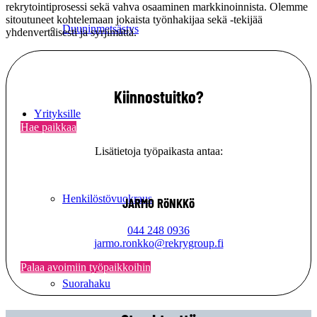
rekrytointiprosessi sekä vahva osaaminen markkinoinnista. Olemme
sitoutuneet kohtelemaan jokaista työnhakijaa sekä -tekijää
Duuninmetsästys
yhdenvertaisesti ja syrjimättä.
Kiinnostuitko?
Yrityksille
Hae paikkaa
Lisätietoja työpaikasta antaa:
Henkilöstövuokraus
JARMO RöNKKö
044 248 0936
jarmo.ronkko@rekrygroup.fi
Palaa avoimiin työpaikkoihin
Suorahaku