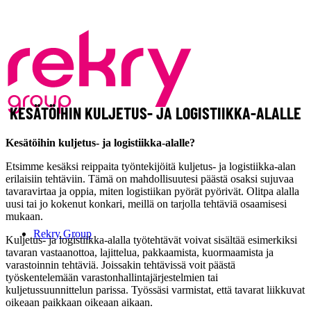
KESÄTÖIHIN KULJETUS- JA LOGISTIIKKA-ALALLE
Kesätöihin kuljetus- ja logistiikka-alalle?
Etsimme kesäksi reippaita työntekijöitä kuljetus- ja logistiikka-alan
erilaisiin tehtäviin. Tämä on mahdollisuutesi päästä osaksi sujuvaa
tavaravirtaa ja oppia, miten logistiikan pyörät pyörivät. Olitpa alalla
uusi tai jo kokenut konkari, meillä on tarjolla tehtäviä osaamisesi
mukaan.
Rekry Group
Kuljetus- ja logistiikka-alalla työtehtävät voivat sisältää esimerkiksi
tavaran vastaanottoa, lajittelua, pakkaamista, kuormaamista ja
varastoinnin tehtäviä. Joissakin tehtävissä voit päästä
työskentelemään varastonhallintajärjestelmien tai
kuljetussuunnittelun parissa. Työssäsi varmistat, että tavarat liikkuvat
oikeaan paikkaan oikeaan aikaan.