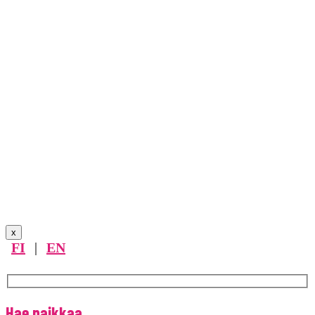
x
FI
|
EN
Hae paikkaa