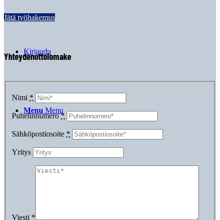
Jätä työhakemus
Kirjaudu
Yhteydenottolomake
Nimi
*
Menu
Menu
Puhelinnumero
*
Sähköpostiosoite
*
Yritys
Viesti
*