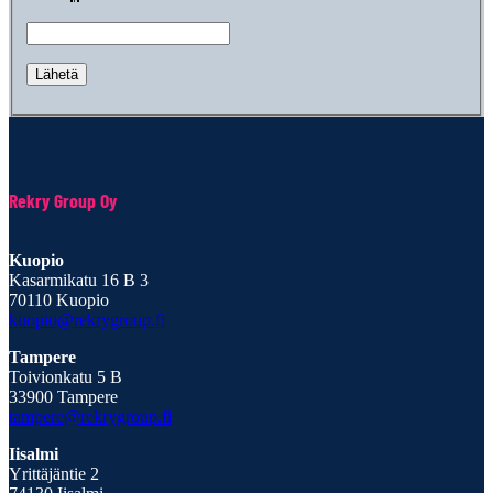
Rekry Group Oy
Kuopio
Kasarmikatu 16 B 3
70110 Kuopio
kuopio@rekrygroup.fi
Tampere
Toivionkatu 5 B
33900 Tampere
tampere@rekrygroup.fi
Iisalmi
Yrittäjäntie 2