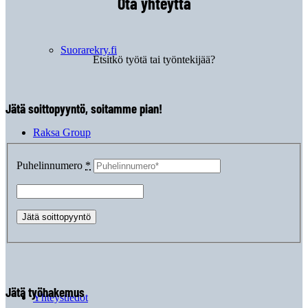
Ota yhteyttä
Suorarekry.fi
Etsitkö työtä tai työntekijää?
Jätä soittopyyntö, soitamme pian!
Raksa Group
Puhelinnumero
*
Rekrytarinaa
Jätä työhakemus
Yhteystiedot