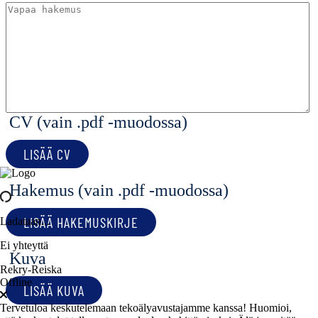
CV (vain .pdf -muodossa)
LISÄÄ CV
Hakemus (vain .pdf -muodossa)
LISÄÄ HAKEMUSKIRJE
Ladataan...
Ei yhteyttä
Kuva
Rekry-Reiska
Offline
LISÄÄ KUVA
Tervetuloa keskutelemaan tekoälyavustajamme kanssa! Huomioi,