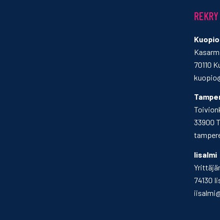
REKRY
Kuopio
Kasarmi
70110 K
kuopio@
Tampe
Toivion
33900 
tampere
Iisalmi
Yrittäjä
74130 Ii
iisalmi