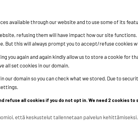
ices available through our website and to use some of its feat
ebsite, refusing them will have impact how our site functions.
e. But this will always prompt you to accept/refuse cookies wh
ng you again and again kindly allow us to store a cookie for tha
e all set cookies in our domain.
r in our domain so you can check what we stored. Due to secur
settings.
refuse all cookies if you do not opt in. We need 2 cookies to 
oi, että keskustelut tallennetaan palvelun kehittämiseksi. Ä