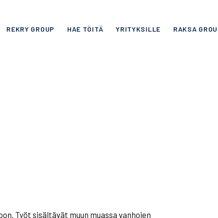
REKRY GROUP
HAE TÖITÄ
YRITYKSILLE
RAKSA GROU
KATTOTYÖNTEKIJÄ
n. Työt sisältävät muun muassa vanhojen