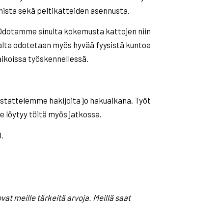
ista sekä peltikatteiden asennusta.
. Odotamme sinulta kokemusta kattojen niin
jalta odotetaan myös hyvää fyysistä kuntoa
ikoissa työskennellessä.
tattelemme hakijoita jo hakuaikana. Työt
le löytyy töitä myös jatkossa.
.
vat meille tärkeitä arvoja. Meillä saat