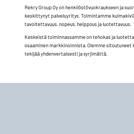
Rekry Group Oy on henkilöstövuokraukseen ja suor
keskittynyt palveluyritys. Toimintamme kulmakiviä o
tavoitettavuus, nopeus, helppous ja luotettavuus.
Keskeistä toiminnassamme on tehokas ja luotetta
osaaminen markkinoinnista. Olemme sitoutuneet k
tekijää yhdenvertaisesti ja syrjimättä.