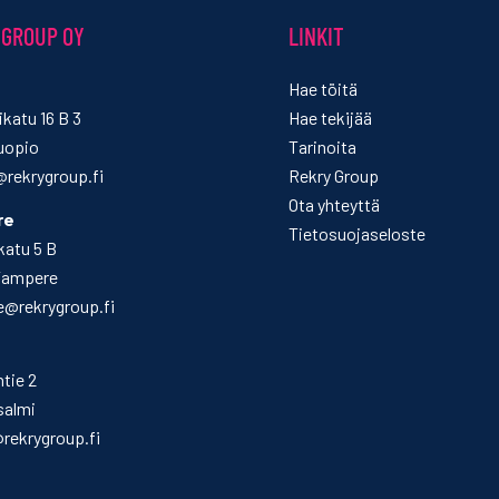
 GROUP OY
LINKIT
Hae töitä
katu 16 B 3
Hae tekijää
uopio
Tarinoita
rekrygroup.fi
Rekry Group
Ota yhteyttä
re
Tietosuojaseloste
katu 5 B
Tampere
@rekrygroup.fi
ntie 2
salmi
@rekrygroup.fi