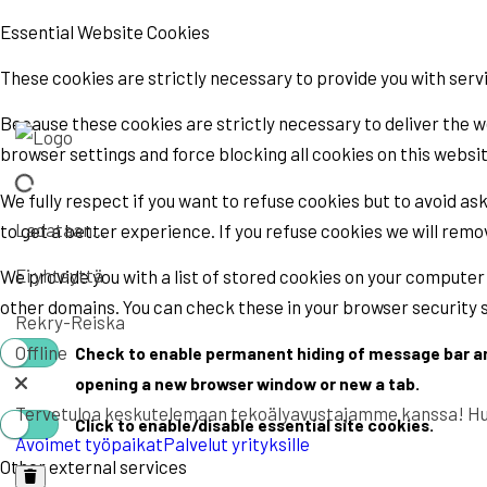
Essential Website Cookies
These cookies are strictly necessary to provide you with serv
Because these cookies are strictly necessary to deliver the w
browser settings and force blocking all cookies on this websit
We fully respect if you want to refuse cookies but to avoid aski
Ladataan...
to get a better experience. If you refuse cookies we will remov
Ei yhteyttä
We provide you with a list of stored cookies on your compute
other domains. You can check these in your browser security 
Rekry-Reiska
Offline
Check to enable permanent hiding of message bar and 
opening a new browser window or new a tab.
Tervetuloa keskutelemaan tekoälyavustajamme kanssa! Huomi
Click to enable/disable essential site cookies.
Avoimet työpaikat
Palvelut yrityksille
Other external services