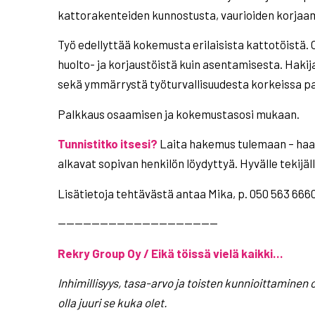
kattorakenteiden kunnostusta, vaurioiden korjaam
Työ edellyttää kokemusta erilaisista kattotöistä
huolto- ja korjaustöistä kuin asentamisesta. Haki
sekä ymmärrystä työturvallisuudesta korkeissa pa
Palkkaus osaamisen ja kokemustasosi mukaan.
Tunnistitko itsesi?
Laita hakemus tulemaan – haas
alkavat sopivan henkilön löydyttyä. Hyvälle tekijäl
Lisätietoja tehtävästä antaa Mika, p. 050 563 6660
———————————————————
Rekry Group Oy / Eikä töissä vielä kaikki…
Inhimillisyys, tasa-arvo ja toisten kunnioittaminen o
olla
juuri se kuka olet.