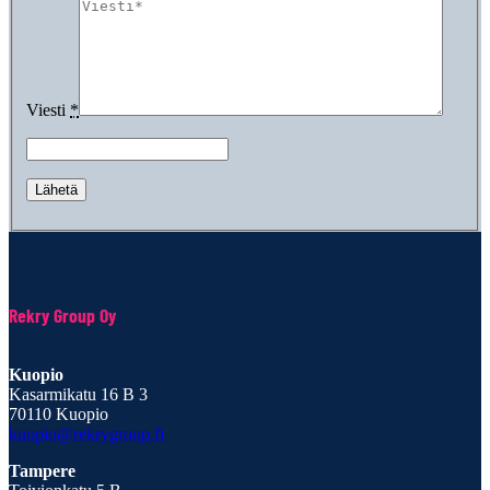
Viesti
*
Rekry Group Oy
Kuopio
Kasarmikatu 16 B 3
70110 Kuopio
kuopio@rekrygroup.fi
Tampere