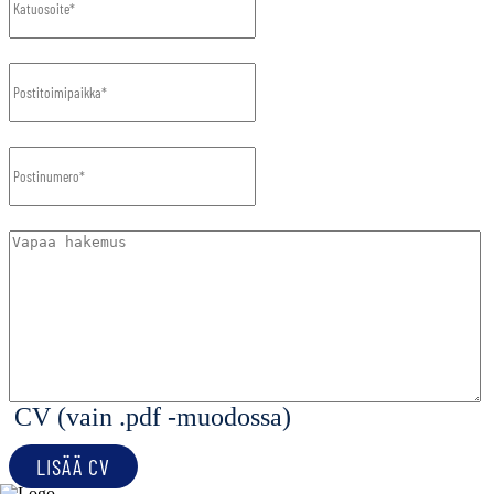
CV (vain .pdf -muodossa)
LISÄÄ CV