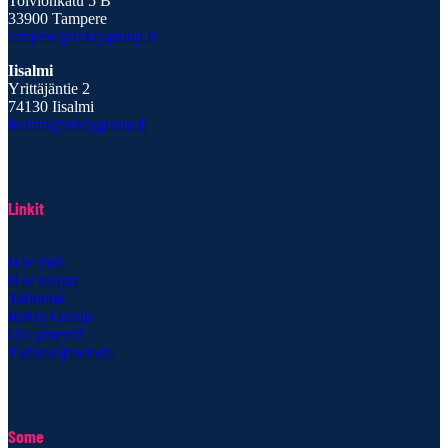
Toivionkatu 5 B
33900 Tampere
tampere@rekrygroup.fi
Iisalmi
Yrittäjäntie 2
74130 Iisalmi
iisalmi@rekrygroup.fi
Linkit
Hae töitä
Hae tekijää
Tarinoita
Rekry Group
Ota yhteyttä
Tietosuojaseloste
Some