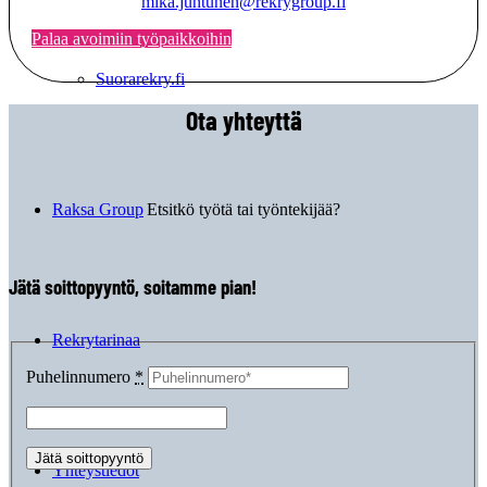
mika.juntunen@rekrygroup.fi
Palaa avoimiin työpaikkoihin
Suorarekry.fi
Ota yhteyttä
Etsitkö työtä tai työntekijää?
Raksa Group
Jätä soittopyyntö, soitamme pian!
Rekrytarinaa
Puhelinnumero
*
Yhteystiedot