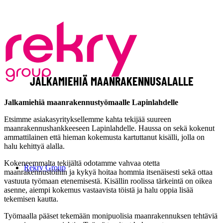
JALKAMIEHIÄ MAANRAKENNUSALALLE
Jalkamiehiä maanrakennustyömaalle Lapinlahdelle
Etsimme asiakasyrityksellemme kahta tekijää suureen
maanrakennushankkeeseen Lapinlahdelle. Haussa on sekä kokenut
ammattilainen että hieman kokemusta kartuttanut kisälli, jolla on
halu kehittyä alalla.
Kokeneemmalta tekijältä odotamme vahvaa otetta
Rekry Group
maanrakennustöihin ja kykyä hoitaa hommia itsenäisesti sekä ottaa
vastuuta työmaan etenemisestä. Kisällin roolissa tärkeintä on oikea
asenne, aiempi kokemus vastaavista töistä ja halu oppia lisää
tekemisen kautta.
Työmaalla pääset tekemään monipuolisia maanrakennuksen tehtäviä