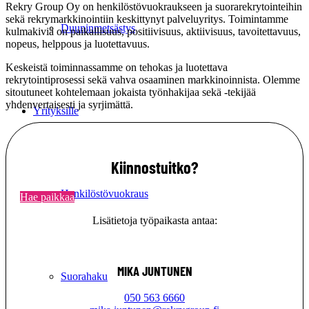
Rekry Group Oy on henkilöstövuokraukseen ja suorarekrytointeihin
sekä rekrymarkkinointiin keskittynyt palveluyritys. Toimintamme
Duuninmetsästys
kulmakiviä on paikallisuus, positiivisuus, aktiivisuus, tavoitettavuus,
nopeus, helppous ja luotettavuus.
Keskeistä toiminnassamme on tehokas ja luotettava
rekrytointiprosessi sekä vahva osaaminen markkinoinnista. Olemme
sitoutuneet kohtelemaan jokaista työnhakijaa sekä -tekijää
yhdenvertaisesti ja syrjimättä.
Yrityksille
Kiinnostuitko?
Henkilöstövuokraus
Hae paikkaa
Lisätietoja työpaikasta antaa:
MIKA JUNTUNEN
Suorahaku
050 563 6660