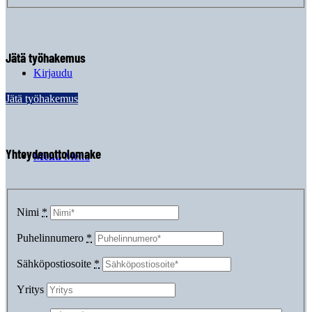
Jätä työhakemus
Kirjaudu
Jätä työhakemus
Yhteydenottolomake
Menu
Menu
Nimi
*
Puhelinnumero
*
Sähköpostiosoite
*
Yritys