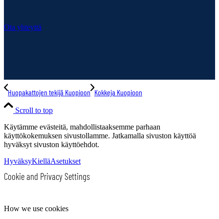
Ota yhteyttä
Huopakattojen tekijä Kuopioon
Kokkeja Kuopioon
Scroll to top
Käytämme evästeitä, mahdollistaaksemme parhaan
käyttökokemuksen sivustollamme. Jatkamalla sivuston käyttöä
hyväksyt sivuston käyttöehdot.
Hyväksy
Kiellä
Asetukset
Cookie and Privacy Settings
How we use cookies