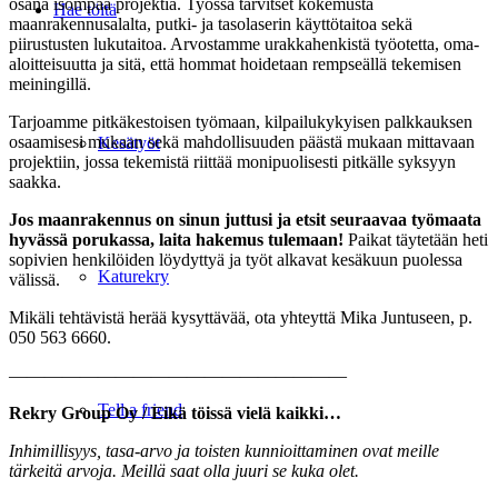
osana isompaa projektia. Työssä tarvitset kokemusta
Hae töitä
maanrakennusalalta, putki- ja tasolaserin käyttötaitoa sekä
piirustusten lukutaitoa. Arvostamme urakkahenkistä työotetta, oma-
aloitteisuutta ja sitä, että hommat hoidetaan rempseällä tekemisen
meiningillä.
Tarjoamme pitkäkestoisen työmaan, kilpailukykyisen palkkauksen
osaamisesi mukaan sekä mahdollisuuden päästä mukaan mittavaan
Kesätyöt
projektiin, jossa tekemistä riittää monipuolisesti pitkälle syksyyn
saakka.
Jos maanrakennus on sinun juttusi ja etsit seuraavaa työmaata
hyvässä porukassa, laita hakemus tulemaan!
Paikat täytetään heti
sopivien henkilöiden löydyttyä ja työt alkavat kesäkuun puolessa
Katurekry
välissä.
Mikäli tehtävistä herää kysyttävää, ota yhteyttä Mika Juntuseen, p.
050 563 6660.
———————————————————
Tell a friend
Rekry Group Oy / Eikä töissä vielä kaikki…
Inhimillisyys, tasa-arvo ja toisten kunnioittaminen ovat meille
tärkeitä arvoja. Meillä saat olla
juuri se kuka olet.