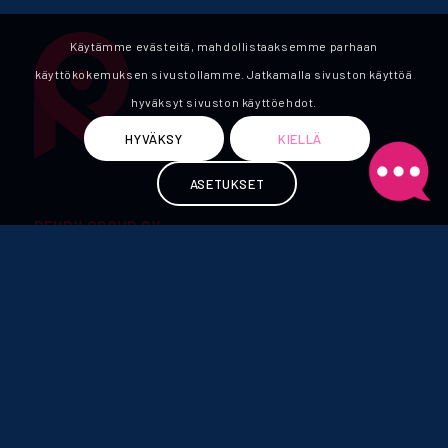
Käytämme evästeitä, mahdollistaaksemme parhaan
käyttökokemuksen sivustollamme. Jatkamalla sivuston käyttöä
hyväksyt sivuston käyttöehdot.
HYVÄKSY
KIELLÄ
ASETUKSET
REKRY GROUP OY
Kuopio
Kasarmikatu 16 B 3
70110 Kuopio
kuopio@rekrygroup.fi
Tampere
Toivionkatu 5 B
33900 Tampere