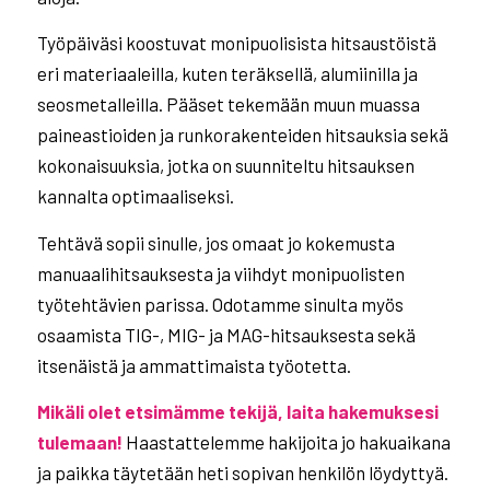
Työpäiväsi koostuvat monipuolisista hitsaustöistä
eri materiaaleilla, kuten teräksellä, alumiinilla ja
seosmetalleilla. Pääset tekemään muun muassa
paineastioiden ja runkorakenteiden hitsauksia sekä
kokonaisuuksia, jotka on suunniteltu hitsauksen
kannalta optimaaliseksi.
Tehtävä sopii sinulle, jos omaat jo kokemusta
manuaalihitsauksesta ja viihdyt monipuolisten
työtehtävien parissa. Odotamme sinulta myös
osaamista TIG-, MIG- ja MAG-hitsauksesta sekä
itsenäistä ja ammattimaista työotetta.
Mikäli olet etsimämme tekijä, laita hakemuksesi
tulemaan!
Haastattelemme hakijoita jo hakuaikana
ja paikka täytetään heti sopivan henkilön löydyttyä.