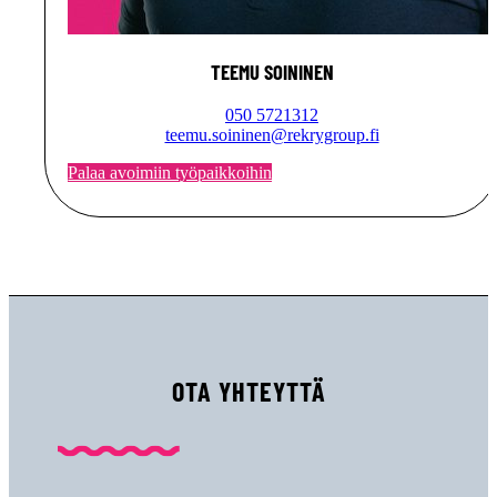
TEEMU SOININEN
050 5721312
teemu.soininen@rekrygroup.fi
Palaa avoimiin työpaikkoihin
OTA YHTEYTTÄ