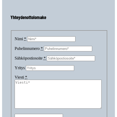
Yhteydenottolomake
Nimi
*
Puhelinnumero
*
Sähköpostiosoite
*
Yritys
Viesti
*