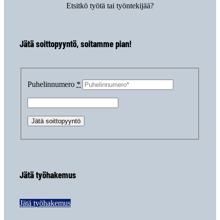
Etsitkö työtä tai työntekijää?
Jätä soittopyyntö, soitamme pian!
Puhelinnumero
*
Jätä työhakemus
Jätä työhakemus