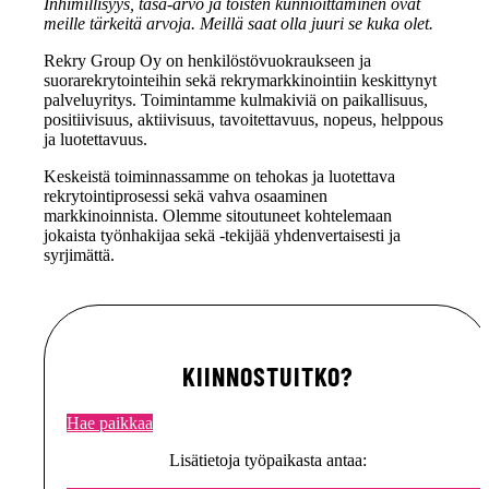
Inhimillisyys, tasa-arvo ja toisten kunnioittaminen ovat
meille tärkeitä arvoja. Meillä saat olla
juuri se kuka olet.
Rekry Group Oy on henkilöstövuokraukseen ja
suorarekrytointeihin sekä rekrymarkkinointiin keskittynyt
palveluyritys. Toimintamme kulmakiviä on paikallisuus,
positiivisuus, aktiivisuus, tavoitettavuus, nopeus, helppous
ja luotettavuus.
Keskeistä toiminnassamme on tehokas ja luotettava
rekrytointiprosessi sekä vahva osaaminen
markkinoinnista. Olemme sitoutuneet kohtelemaan
jokaista työnhakijaa sekä -tekijää yhdenvertaisesti ja
syrjimättä.
KIINNOSTUITKO?
Hae paikkaa
Lisätietoja työpaikasta antaa: