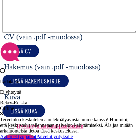
CV (vain .pdf -muodossa)
LISÄÄ CV
Hakemus (vain .pdf -muodossa)
LISÄÄ HAKEMUSKIRJE
Ladataan...
Ei yhteyttä
Kuva
Rekry-Reiska
Offline
LISÄÄ KUVA
Tervetuloa keskutelemaan tekoälyavustajamme kanssa! Huomioi,
että keskustelut tallennetaan palvelun kehittämiseksi. Älä jaa mitään
Hyväksyn tietosuojaselosteen
arkaluonteista tietoa tässä keskustelussa.
Avoimet työpaikat
Palvelut yrityksille