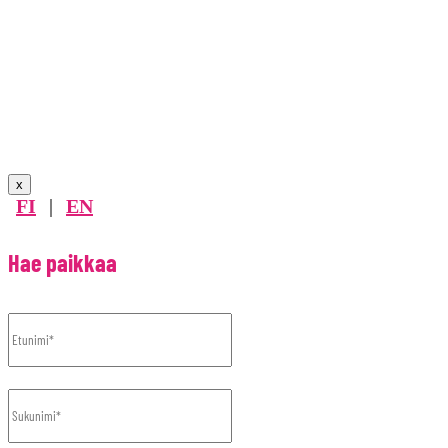
x
FI
|
EN
Hae paikkaa