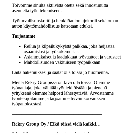
Toivomme sinulta aktiivista otetta sekä innostunutta
asennetta työn tekemiseen.
Työturvallisuuskortti ja henkilöauton ajokortti sekä oman
auton käyttömahdollisuus katsotaan eduksi.
Tarjoamme
Reilua ja kilpailukykyistä palkkaa, joka heijastaa
osaamistasi ja työkokemustasi
Asianmukaiset ja laadukkaat työvaatteet ja varusteet
Mahdollisuuden vakituiseen työpaikkaan
Laita hakemuksesi ja saatat olla töissä jo huomenna.
Meillä Rekry Groupissa on kiva olla töissä. Olemme
työnantaja, joka välittää työntekijöistään ja pienenä
yrityksenä olemme helposti lähestyttäviä. Arvostamme
työntekijöitämme ja tarjoamme hyvän korvauksen
työpanoksestasi.
———————————————————
Rekry Group Oy / Eikä töissä vielä kaikki…