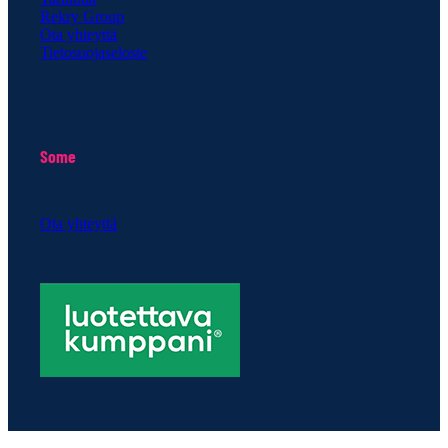
Rekry Group
Ota yhteyttä
Tietosuojaseloste
Some
Ota yhteyttä