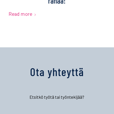
rahaa!
Read more
Ota yhteyttä
Etsitkö työtä tai työntekijää?