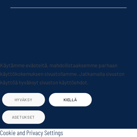
Käytämme evästeitä, mahdollistaaksemme parhaan
käyttökokemuksen sivustollamme. Jatkamalla sivuston
käyttöä hyväksyt sivuston käyttöehdot.
HYVÄKSY
KIELLÄ
ASETUKSET
Cookie and Privacy Settings