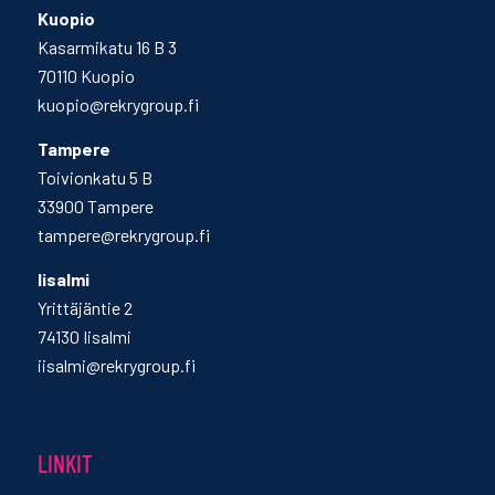
Kuopio
Kasarmikatu 16 B 3
70110 Kuopio
kuopio@rekrygroup.fi
Tampere
Toivionkatu 5 B
33900 Tampere
tampere@rekrygroup.fi
Iisalmi
Yrittäjäntie 2
74130 Iisalmi
iisalmi@rekrygroup.fi
LINKIT