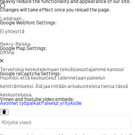
heavily reduce the functionality and appearance of our site.
Changes will take effect once you reload the page.
Ladataan...
Google Webfont Settings:
Ei yhteyttä
Rekry-Reiska
Google Map Settings:
Offline
Tervetuloa keskutelemaan tekoälyavustajamme kanssa!
Google reCaptcha Settings:
Huomioi, että keskustelut tallennetaan palvelun
kehittämiseksi. Älä jaa mitään arkaluonteista tietoa tässä
keskustelussa.
Vimeo and Youtube video embeds:
Avoimet työpaikat
Palvelut yrityksille
Privacy Policy