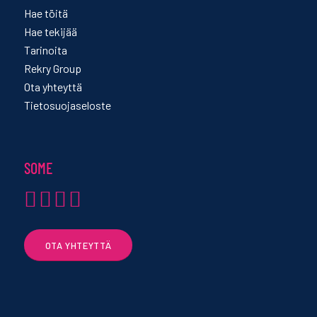
Hae töitä
Hae tekijää
Tarinoita
Rekry Group
Ota yhteyttä
Tietosuojaseloste
SOME
OTA YHTEYTTÄ