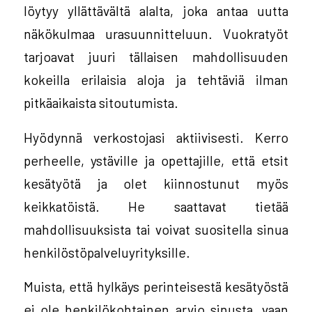
löytyy yllättävältä alalta, joka antaa uutta
näkökulmaa urasuunnitteluun. Vuokratyöt
tarjoavat juuri tällaisen mahdollisuuden
kokeilla erilaisia aloja ja tehtäviä ilman
pitkäaikaista sitoutumista.
Hyödynnä verkostojasi aktiivisesti. Kerro
perheelle, ystäville ja opettajille, että etsit
kesätyötä ja olet kiinnostunut myös
keikkatöistä. He saattavat tietää
mahdollisuuksista tai voivat suositella sinua
henkilöstöpalveluyrityksille.
Muista, että hylkäys perinteisestä kesätyöstä
ei ole henkilökohtainen arvio sinusta, vaan