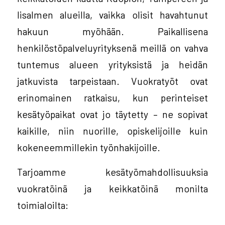
Iisalmen alueilla, vaikka olisit havahtunut
hakuun myöhään. Paikallisena
henkilöstöpalveluyrityksenä meillä on vahva
tuntemus alueen yrityksistä ja heidän
jatkuvista tarpeistaan. Vuokratyöt ovat
erinomainen ratkaisu, kun perinteiset
kesätyöpaikat ovat jo täytetty – ne sopivat
kaikille, niin nuorille, opiskelijoille kuin
kokeneemmillekin työnhakijoille.
Tarjoamme kesätyömahdollisuuksia
vuokratöinä ja keikkatöinä monilta
toimialoilta: