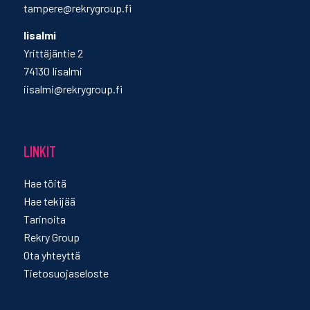
tampere@rekrygroup.fi
Iisalmi
Yrittäjäntie 2
74130 Iisalmi
iisalmi@rekrygroup.fi
LINKIT
Hae töitä
Hae tekijää
Tarinoita
Rekry Group
Ota yhteyttä
Tietosuojaseloste