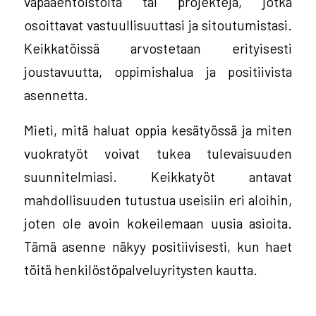
vapaaehtoistöitä tai projekteja, jotka
osoittavat vastuullisuuttasi ja sitoutumistasi.
Keikkatöissä arvostetaan erityisesti
joustavuutta, oppimishalua ja positiivista
asennetta.
Mieti, mitä haluat oppia kesätyössä ja miten
vuokratyöt voivat tukea tulevaisuuden
suunnitelmiasi. Keikkatyöt antavat
mahdollisuuden tutustua useisiin eri aloihin,
joten ole avoin kokeilemaan uusia asioita.
Tämä asenne näkyy positiivisesti, kun haet
töitä henkilöstöpalveluyritysten kautta.