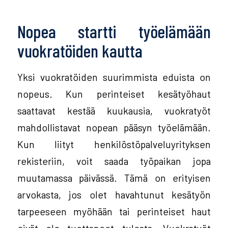
Nopea startti työelämään
vuokratöiden kautta
Yksi vuokratöiden suurimmista eduista on
nopeus. Kun perinteiset kesätyöhaut
saattavat kestää kuukausia, vuokratyöt
mahdollistavat nopean pääsyn työelämään.
Kun liityt henkilöstöpalveluyrityksen
rekisteriin, voit saada työpaikan jopa
muutamassa päivässä. Tämä on erityisen
arvokasta, jos olet havahtunut kesätyön
tarpeeseen myöhään tai perinteiset haut
eivät ole tuottaneet tulosta. Vuokratyöt