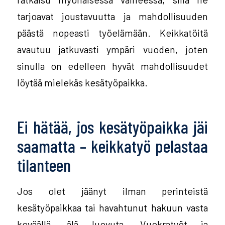
tarjoavat joustavuutta ja mahdollisuuden
päästä nopeasti työelämään. Keikkatöitä
avautuu jatkuvasti ympäri vuoden, joten
sinulla on edelleen hyvät mahdollisuudet
löytää mielekäs kesätyöpaikka.
Ei hätää, jos kesätyöpaikka jäi
saamatta – keikkatyö pelastaa
tilanteen
Jos olet jäänyt ilman perinteistä
kesätyöpaikkaa tai havahtunut hakuun vasta
keväällä, älä luovuta. Vuokratyöt ja