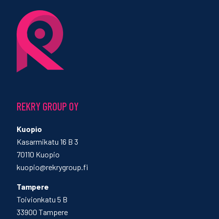
REKRY GROUP OY
Kuopio
Kasarmikatu 16 B 3
70110 Kuopio
kuopio@rekrygroup.fi
Tampere
Toivionkatu 5 B
33900 Tampere