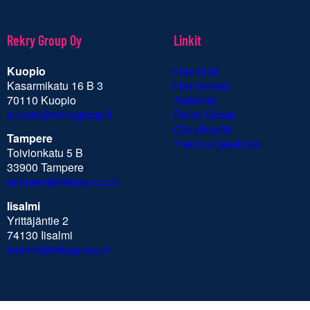
Rekry Group Oy
Linkit
Kuopio
Hae töitä
Kasarmikatu 16 B 3
Hae tekijää
70110 Kuopio
Tarinoita
kuopio@rekrygroup.fi
Rekry Group
Ota yhteyttä
Tampere
Tietosuojaseloste
Toivionkatu 5 B
33900 Tampere
tampere@rekrygroup.fi
Iisalmi
Yrittäjäntie 2
74130 Iisalmi
iisalmi@rekrygroup.fi