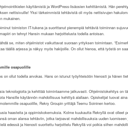
hjelmointikielen käyttämistä ja WordPress-lisäosien kehittämistä. Hän pereht
ksen nettisivuille! Yksi tärkeimmistä tehtävistä oli myös nettisivujen hakulo
din mukainen.
iminut toimiston IT-tukena ja suorittanut pienempiä tehtäviä toiminnan sujuv
mapiiri on tehnyt Hansin mukaan harjoittelusta todella antoisan.
 nähdä se, miten ohjelmistot vaikuttavat suoraan yrityksen toimintaan. ”Esim
aa täällä arjessa ja näkyy myös hakijoille. On ollut hienoa, että työstä on saa
mille osapuolille
on ollut todella arvokas. Hans on istunut työyhteisöön hienosti ja hänen tieto
ia teknologioita ja kehittää toimintaamme jatkuvasti. Ohjelmistokehitys on tä
 tarjota Hansille käytännön mahdollisuus kehittyä alallaan. Opiskelijat tuovat ai
s molemmille osapuolille, Rekry Groupin yrittäjä Teemu Soininen kertoo.
 uusia haasteita ja oppimiskokemuksia. Kolme kuukautta Rekryllä ovat olleet p
änsä oman alansa tehtäviin, jotka tarjoavat mahdollisuuksia uuden luomisee
lä edessä ja hienosti suoritettu harjoittelu Rekryllä voi poikia siihen mahdol