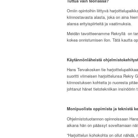
Tuttua vain teoriassa?
Omiin opintoihin liittyvä harjoittelupai
kiinnostavasta alasta, joka on aina hi
alansa erityispiirteitä ja vaatimuksia.
Meidän tavoitteenamme Rekryllä on tarjot
kokea onnistumisen ilon. Tätä kautta op
Käytännönläheistä ohjelmistokehitys
Hans Tervakosken tie harjoittelupaikka
suoritti viimeisen harjoittelunsa Rekry 
kiinnostuksen kohteita jo nuoresta pitä
johtanut hänet tietotekniikan insinöörin 
Monipuolista oppimista ja teknistä ke
Ohjelmistotuotannon opinnoissaan Hans 
aikana hän on päässyt soveltamaan näit
”Harjoittelun kohokohta on ollut nähdä, 