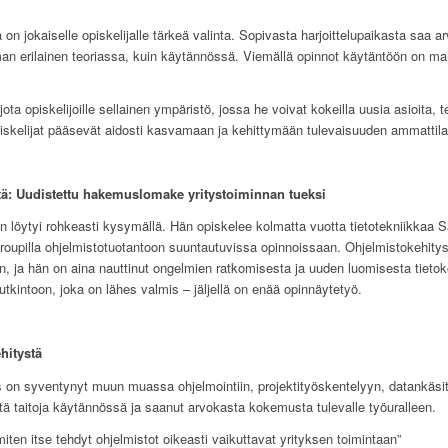
kka on jokaiselle opiskelijalle tärkeä valinta. Sopivasta harjoittelupaikasta sa
eman erilainen teoriassa, kuin käytännössä. Viemällä opinnot käytäntöön on
a opiskelijoille sellainen ympäristö, jossa he voivat kokeilla uusia asioita, t
iskelijat pääsevät aidosti kasvamaan ja kehittymään tulevaisuuden ammattilai
tä: Uudistettu hakemuslomake yritystoiminnan tueksi
an löytyi rohkeasti kysymällä. Hän opiskelee kolmatta vuotta tietotekniikkaa
Groupilla ohjelmistotuotantoon suuntautuvissa opinnoissaan. Ohjelmistokehitys j
en, ja hän on aina nauttinut ongelmien ratkomisesta ja uuden luomisesta tiet
tutkintoon, joka on lähes valmis – jäljellä on enää opinnäytetyö.
hitystä
on syventynyt muun muassa ohjelmointiin, projektityöskentelyyn, datankäsitte
ä taitoja käytännössä ja saanut arvokasta kokemusta tulevalle työuralleen.
miten itse tehdyt ohjelmistot oikeasti vaikuttavat yrityksen toimintaan”