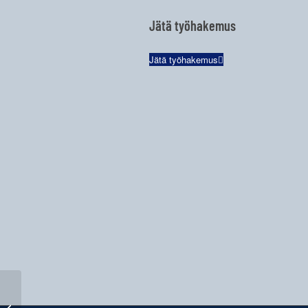
Jätä työhakemus
Jätä työhakemus
Rakennusalan työt ja tekijät,
Raksa Group osaksi Rekryn