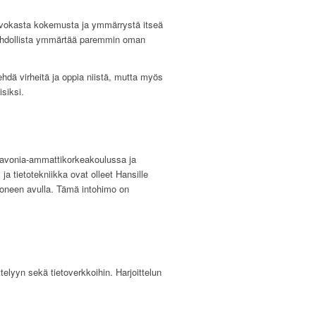
a arvokasta kokemusta ja ymmärrystä itseä
 mahdollista ymmärtää paremmin oman
ehdä virheitä ja oppia niistä, mutta myös
siksi.
 Savonia-ammattikorkeakoulussa ja
a tietotekniikka ovat olleet Hansille
okoneen avulla. Tämä intohimo on
lyyn sekä tietoverkkoihin. Harjoittelun