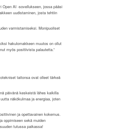
yi Open AI -sovellukseen, jossa pääsi
makkeen uudistaminen, josta tehtiin
uuden varmistamiseksi. Monipuoliset
erkiksi hakulomakkeen muutos on ollut
nut myös positiivista palautetta.”
tekniset taitonsa ovat olleet tärkeä
nä päivänä keskeistä lähes kaikilla
na uutta näkökulmaa ja energiaa, joten
ositiivinen ja opettavainen kokemus.
n ja oppimiseen sekä muiden
lisuuden tutussa paikassa!