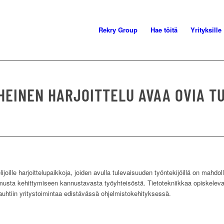
Rekry Group
Hae töitä
Yrityksille
EINEN HARJOITTELU AVAA OVIA T
joille harjoittelupaikkoja, joiden avulla tulevaisuuden työntekijöillä on mahdol
usta kehittymiseen kannustavasta työyhteisöstä. Tietotekniikkaa opiskeleva 
vauhtiin yritystoimintaa edistävässä ohjelmistokehityksessä.