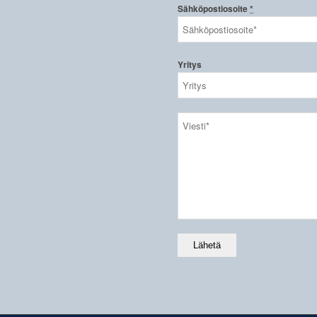
Sähköpostiosoite
*
Yritys