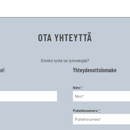
OTA YHTEYTTÄ
Etsitkö työtä tai työntekijää?
an!
Yhteydenottolomake
Nimi
*
Puhelinnumero
*