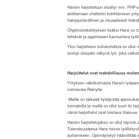
Hansin harjoitteluun sisältyi mm. PHP-o
aloittamaan chatbotin kehittämisen yrity
hakijaystävällinen ja visuaalisesti brän
Ohjelmistokehityksen lisäksi Hans on to
tehtävät ja oppimiseen kannustava työil
Yksi harjoittelun kohokohdista on ollut
isompi ulospäin näkyvä työ, joka vaikutt
Harjoittelut ovat mahdollisuus molem
Yrityksen näkökulmasta Hansin työpanos 
voimavara Rekrylle-
-Meille on tärkeää hyödyntää ajanmukais
toimialoilla ja meillä on ollut suuri ilo
nämä harjoittelut ovat loistava tilaisuu
Hansin harjoittelujakso on ollut täynnä
Tulevaisuudessa Hans toivoo työllistyv
auttamiseen. Opinnäytetyö häämöttää vie