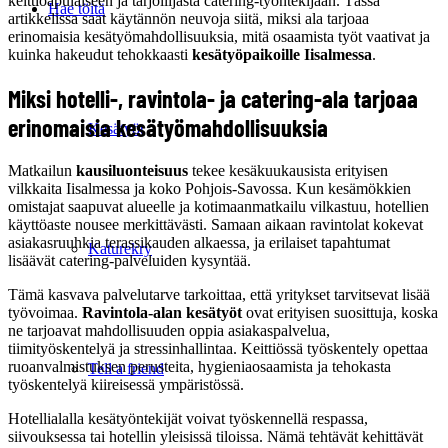
keittiöapulaiseen ja tarjoilijasta catering-työntekijään. Tässä
Hae töitä
artikkelissa saat käytännön neuvoja siitä, miksi ala tarjoaa
erinomaisia kesätyömahdollisuuksia, mitä osaamista työt vaativat ja
kuinka hakeudut tehokkaasti
kesätyöpaikoille Iisalmessa
.
Miksi hotelli-, ravintola- ja catering-ala tarjoaa
erinomaisia kesätyömahdollisuuksia
Kesätyöt
Matkailun
kausiluonteisuus
tekee kesäkuukausista erityisen
vilkkaita Iisalmessa ja koko Pohjois-Savossa. Kun kesämökkien
omistajat saapuvat alueelle ja kotimaanmatkailu vilkastuu, hotellien
käyttöaste nousee merkittävästi. Samaan aikaan ravintolat kokevat
asiakasruuhkia terassikauden alkaessa, ja erilaiset tapahtumat
Katurekry
lisäävät catering-palveluiden kysyntää.
Tämä kasvava palvelutarve tarkoittaa, että yritykset tarvitsevat lisää
työvoimaa.
Ravintola-alan kesätyöt
ovat erityisen suosittuja, koska
ne tarjoavat mahdollisuuden oppia asiakaspalvelua,
tiimityöskentelyä ja stressinhallintaa. Keittiössä työskentely opettaa
ruoanvalmistuksen perusteita, hygieniaosaamista ja tehokasta
Tell a friend
työskentelyä kiireisessä ympäristössä.
Hotellialalla kesätyöntekijät voivat työskennellä respassa,
siivouksessa tai hotellin yleisissä tiloissa. Nämä tehtävät kehittävät