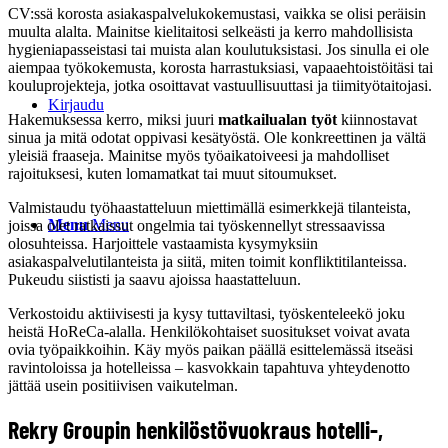
CV:ssä korosta asiakaspalvelukokemustasi, vaikka se olisi peräisin
muulta alalta. Mainitse kielitaitosi selkeästi ja kerro mahdollisista
hygieniapasseistasi tai muista alan koulutuksistasi. Jos sinulla ei ole
aiempaa työkokemusta, korosta harrastuksiasi, vapaaehtoistöitäsi tai
kouluprojekteja, jotka osoittavat vastuullisuuttasi ja tiimityötaitojasi.
Kirjaudu
Hakemuksessa kerro, miksi juuri
matkailualan työt
kiinnostavat
sinua ja mitä odotat oppivasi kesätyöstä. Ole konkreettinen ja vältä
yleisiä fraaseja. Mainitse myös työaikatoiveesi ja mahdolliset
rajoituksesi, kuten lomamatkat tai muut sitoumukset.
Valmistaudu työhaastatteluun miettimällä esimerkkejä tilanteista,
Menu
Menu
joissa olet ratkaissut ongelmia tai työskennellyt stressaavissa
olosuhteissa. Harjoittele vastaamista kysymyksiin
asiakaspalvelutilanteista ja siitä, miten toimit konfliktitilanteissa.
Pukeudu siististi ja saavu ajoissa haastatteluun.
Verkostoidu aktiivisesti ja kysy tuttaviltasi, työskenteleekö joku
heistä HoReCa-alalla. Henkilökohtaiset suositukset voivat avata
ovia työpaikkoihin. Käy myös paikan päällä esittelemässä itseäsi
ravintoloissa ja hotelleissa – kasvokkain tapahtuva yhteydenotto
jättää usein positiivisen vaikutelman.
Rekry Groupin henkilöstövuokraus hotelli-,