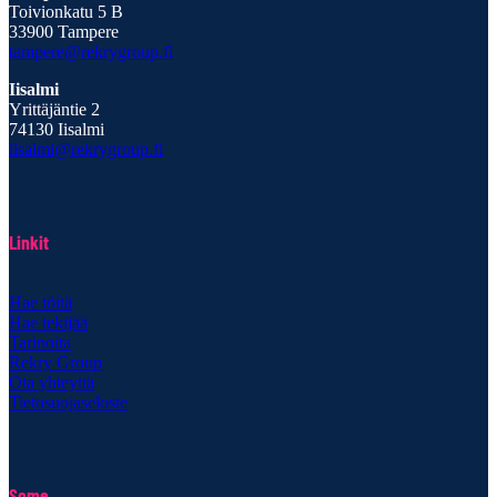
Toivionkatu 5 B
33900 Tampere
tampere@rekrygroup.fi
Iisalmi
Yrittäjäntie 2
74130 Iisalmi
iisalmi@rekrygroup.fi
Linkit
Hae töitä
Hae tekijää
Tarinoita
Rekry Group
Ota yhteyttä
Tietosuojaseloste
Some