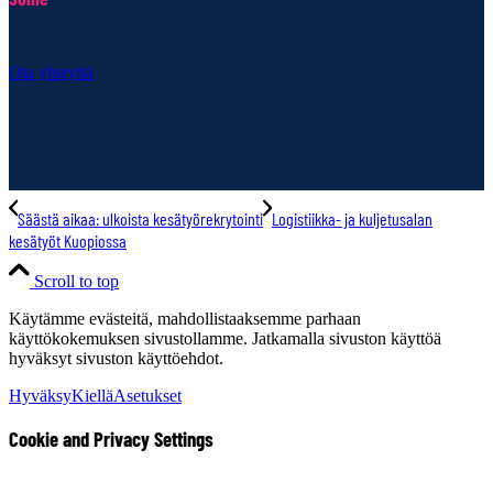
Ota yhteyttä
Säästä aikaa: ulkoista kesätyörekrytointi
Logistiikka- ja kuljetusalan
kesätyöt Kuopiossa
Scroll to top
Käytämme evästeitä, mahdollistaaksemme parhaan
käyttökokemuksen sivustollamme. Jatkamalla sivuston käyttöä
hyväksyt sivuston käyttöehdot.
Hyväksy
Kiellä
Asetukset
Cookie and Privacy Settings