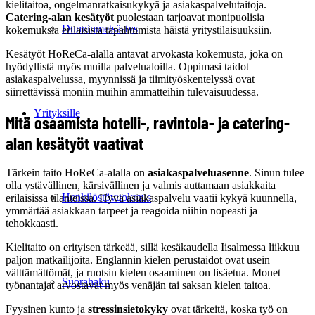
kielitaitoa, ongelmanratkaisukykyä ja asiakaspalvelutaitoja.
Catering-alan kesätyöt
puolestaan tarjoavat monipuolisia
Duuninmetsästys
kokemuksia erilaisista tapahtumista häistä yritystilaisuuksiin.
Kesätyöt HoReCa-alalla antavat arvokasta kokemusta, joka on
hyödyllistä myös muilla palvelualoilla. Oppimasi taidot
asiakaspalvelussa, myynnissä ja tiimityöskentelyssä ovat
siirrettävissä moniin muihin ammatteihin tulevaisuudessa.
Yrityksille
Mitä osaamista hotelli-, ravintola- ja catering-
alan kesätyöt vaativat
Tärkein taito HoReCa-alalla on
asiakaspalveluasenne
. Sinun tulee
olla ystävällinen, kärsivällinen ja valmis auttamaan asiakkaita
Henkilöstövuokraus
erilaisissa tilanteissa. Hyvä asiakaspalvelu vaatii kykyä kuunnella,
ymmärtää asiakkaan tarpeet ja reagoida niihin nopeasti ja
tehokkaasti.
Kielitaito on erityisen tärkeää, sillä kesäkaudella Iisalmessa liikkuu
paljon matkailijoita. Englannin kielen perustaidot ovat usein
välttämättömät, ja ruotsin kielen osaaminen on lisäetua. Monet
Suorahaku
työnantajat arvostavat myös venäjän tai saksan kielen taitoa.
Fyysinen kunto ja
stressinsietokyky
ovat tärkeitä, koska työ on