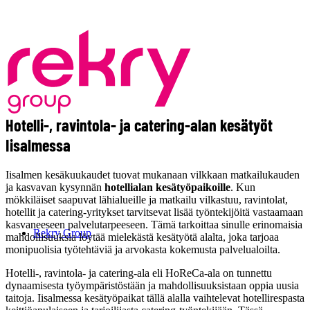
Hotelli-, ravintola- ja catering-alan kesätyöt
Iisalmessa
Iisalmen kesäkuukaudet tuovat mukanaan vilkkaan matkailukauden
ja kasvavan kysynnän
hotellialan kesätyöpaikoille
. Kun
mökkiläiset saapuvat lähialueille ja matkailu vilkastuu, ravintolat,
hotellit ja catering-yritykset tarvitsevat lisää työntekijöitä vastaamaan
kasvaneeseen palvelutarpeeseen. Tämä tarkoittaa sinulle erinomaisia
Rekry Group
mahdollisuuksia löytää mielekästä kesätyötä alalta, joka tarjoaa
monipuolisia työtehtäviä ja arvokasta kokemusta palvelualoilta.
Hotelli-, ravintola- ja catering-ala eli HoReCa-ala on tunnettu
dynaamisesta työympäristöstään ja mahdollisuuksistaan oppia uusia
taitoja. Iisalmessa kesätyöpaikat tällä alalla vaihtelevat hotellirespasta