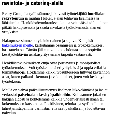
ravintola- ja catering-alalle
Rekry Groupilla työllistämme jatkuvasti työntekijöitä
hotellialan
rekrytointiin
ja muihin HoReCa-alan tehtäviin Iisalmessa ja
lähialueilla. Henkilöstövuokrauksen kautta voit päästä töihin ilman
pitkää hakuprosessia ja saada arvokasta työkokemusta alan eri
yrityksistä.
Hakuprosessimme on yksinkertainen ja sujuva. Kun jätät
hakemuksen meille
, kartoitamme osaamisesi ja työkokemuksesi
haastattelussa. Tämän jälkeen voimme ehdottaa sinua sopiviin
kesätyötehtäviin asiakasyritystemme tarpeita vastaavasti.
Henkilöstövuokrauksen etuja ovat joustavuus ja monipuoliset
työkokemukset. Voit työskennellä eri yrityksissä ja oppia erilaisia
toimintatapoja. Hoidamme kaikki työsuhteeseen liittyvät käytännön
asiat, kuten palkanlaskennan ja vakuutukset, joten voit keskittyä
työntekoon.
Meillä on vahva paikallistuntemus Iisalmen liike-elämästä ja laajat
verkostot
palvelualan kesätyöpaikkoihin
. Kohtaamme jokaisen
hakijan aidosti ja kohtelemme kaikkia yhdenvertaisesti ikään tai
kokemukseen katsomatta. Positiivinen, tehokas ja sydämellinen
lähestymistapamme varmistaa, että saat paikallisen ja luotettavan
palvelun.