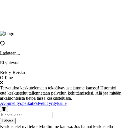
Ladataan...
Ei yhteyttä
Rekry-Reiska
Offline
Tervetuloa keskutelemaan tekoälyavustajamme kanssa! Huomioi,
että keskustelut tallennetaan palvelun kehittämiseksi. Älä jaa mitään
arkaluonteista tietoa tässä keskustelussa.
Avoimet työpaikat
Palvelut yrityksille
Lähetä
Keskustelet nyt tekoälybottimme kanssa. Jos haluat keskustella