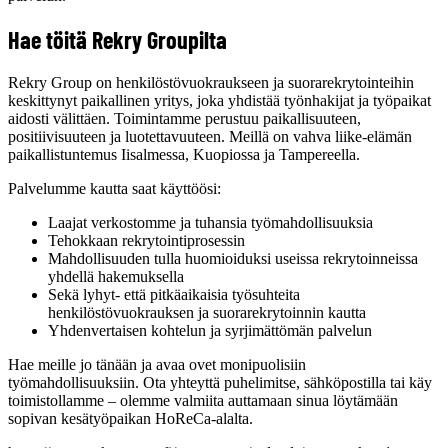
Hae töitä Rekry Groupilta
Rekry Group on henkilöstövuokraukseen ja suorarekrytointeihin
keskittynyt paikallinen yritys, joka yhdistää työnhakijat ja työpaikat
aidosti välittäen. Toimintamme perustuu paikallisuuteen,
positiivisuuteen ja luotettavuuteen. Meillä on vahva liike-elämän
paikallistuntemus Iisalmessa, Kuopiossa ja Tampereella.
Palvelumme kautta saat käyttöösi:
Laajat verkostomme ja tuhansia työmahdollisuuksia
Tehokkaan rekrytointiprosessin
Mahdollisuuden tulla huomioiduksi useissa rekrytoinneissa
yhdellä hakemuksella
Sekä lyhyt- että pitkäaikaisia työsuhteita
henkilöstövuokrauksen ja suorarekrytoinnin kautta
Yhdenvertaisen kohtelun ja syrjimättömän palvelun
Hae meille jo tänään ja avaa ovet monipuolisiin
työmahdollisuuksiin. Ota yhteyttä puhelimitse, sähköpostilla tai käy
toimistollamme – olemme valmiita auttamaan sinua löytämään
sopivan kesätyöpaikan HoReCa-alalta.