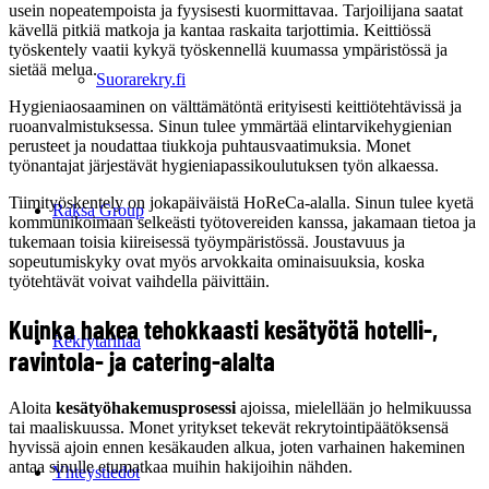
usein nopeatempoista ja fyysisesti kuormittavaa. Tarjoilijana saatat
kävellä pitkiä matkoja ja kantaa raskaita tarjottimia. Keittiössä
työskentely vaatii kykyä työskennellä kuumassa ympäristössä ja
sietää melua.
Suorarekry.fi
Hygieniaosaaminen on välttämätöntä erityisesti keittiötehtävissä ja
ruoanvalmistuksessa. Sinun tulee ymmärtää elintarvikehygienian
perusteet ja noudattaa tiukkoja puhtausvaatimuksia. Monet
työnantajat järjestävät hygieniapassikoulutuksen työn alkaessa.
Tiimityöskentely on jokapäiväistä HoReCa-alalla. Sinun tulee kyetä
Raksa Group
kommunikoimaan selkeästi työtovereiden kanssa, jakamaan tietoa ja
tukemaan toisia kiireisessä työympäristössä. Joustavuus ja
sopeutumiskyky ovat myös arvokkaita ominaisuuksia, koska
työtehtävät voivat vaihdella päivittäin.
Kuinka hakea tehokkaasti kesätyötä hotelli-,
Rekrytarinaa
ravintola- ja catering-alalta
Aloita
kesätyöhakemusprosessi
ajoissa, mielellään jo helmikuussa
tai maaliskuussa. Monet yritykset tekevät rekrytointipäätöksensä
hyvissä ajoin ennen kesäkauden alkua, joten varhainen hakeminen
antaa sinulle etumatkaa muihin hakijoihin nähden.
Yhteystiedot