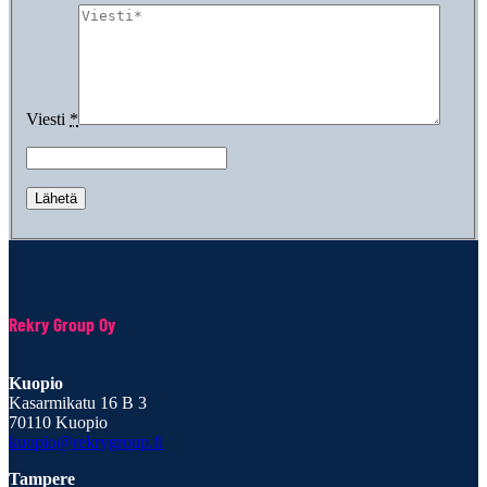
Viesti
*
Rekry Group Oy
Kuopio
Kasarmikatu 16 B 3
70110 Kuopio
kuopio@rekrygroup.fi
Tampere