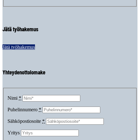
Jätä työhakemus
Jätä työhakemus
Yhteydenottolomake
Nimi
*
Puhelinnumero
*
Sähköpostiosoite
*
Yritys