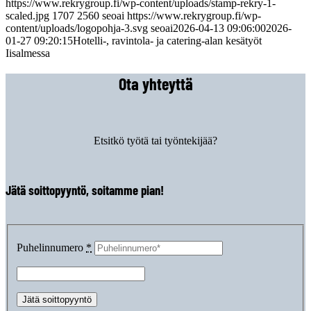
https://www.rekrygroup.fi/wp-content/uploads/stamp-rekry-1-
scaled.jpg
1707
2560
seoai
https://www.rekrygroup.fi/wp-
content/uploads/logopohja-3.svg
seoai
2026-04-13 09:06:00
2026-
01-27 09:20:15
Hotelli-, ravintola- ja catering-alan kesätyöt
Iisalmessa
Ota yhteyttä
Etsitkö työtä tai työntekijää?
Jätä soittopyyntö, soitamme pian!
Puhelinnumero
*