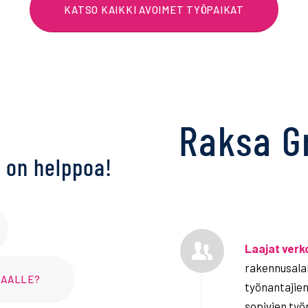
KATSO KAIKKI AVOIMET TYÖPAIKAT
Raksa G
e on helppoa!
Laajat verk
rakennusala
MAALLE?
työnantajien
sopivien työ