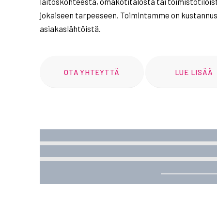
laitoskohteesta, omakotitalosta tai toimistotiloist
jokaiseen tarpeeseen. Toimintamme on kustannus
asiakaslähtöistä.
OTA YHTEYTTÄ
LUE LISÄÄ