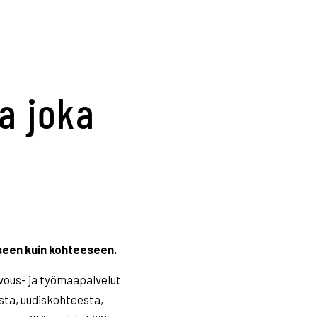
a joka
seen kuin kohteeseen.
ivous- ja työmaapalvelut
eesta, uudiskohteesta,