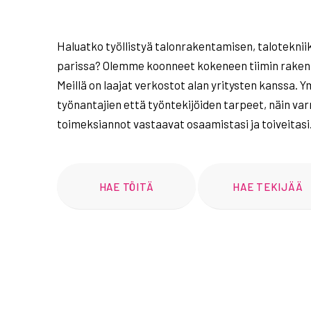
Haluatko työllistyä talonrakentamisen, taloteknii
parissa? Olemme koonneet kokeneen tiimin rakenn
Meillä on laajat verkostot alan yritysten kanssa
työnantajien että työntekijöiden tarpeet, näin v
toimeksiannot vastaavat osaamistasi ja toiveitasi
HAE TÖITÄ
HAE TEKIJÄÄ