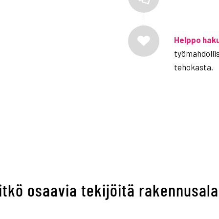
Helppo hak
työmahdollis
tehokasta.
itkö osaavia tekijöitä rakennusala