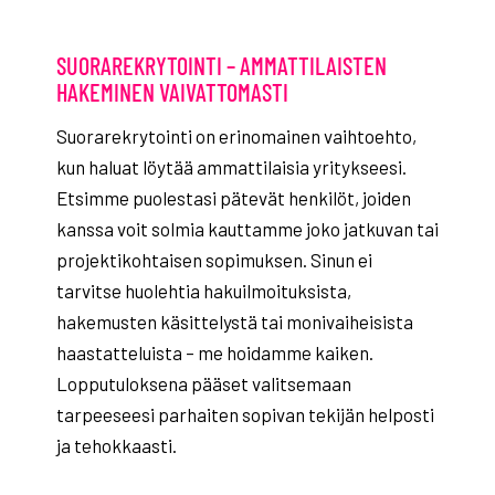
SUORAREKRYTOINTI – AMMATTILAISTEN
HAKEMINEN VAIVATTOMASTI
Suorarekrytointi on erinomainen vaihtoehto,
kun haluat löytää ammattilaisia yritykseesi.
Etsimme puolestasi pätevät henkilöt, joiden
kanssa voit solmia kauttamme joko jatkuvan tai
projektikohtaisen sopimuksen. Sinun ei
tarvitse huolehtia hakuilmoituksista,
hakemusten käsittelystä tai monivaiheisista
haastatteluista – me hoidamme kaiken.
Lopputuloksena pääset valitsemaan
tarpeeseesi parhaiten sopivan tekijän helposti
ja tehokkaasti.