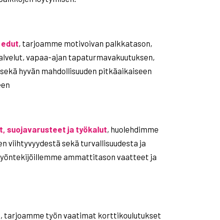
 edut
, tarjoamme motivoivan palkkatason,
alvelut, vapaa-ajan tapaturmavakuutuksen,
 sekä hyvän mahdollisuuden pitkäaikaiseen
een
, suojavarusteet ja työkalut
, huolehdimme
en viihtyvyydestä sekä turvallisuudesta ja
yöntekijöillemme ammattitason vaatteet ja
t
, tarjoamme työn vaatimat korttikoulutukset