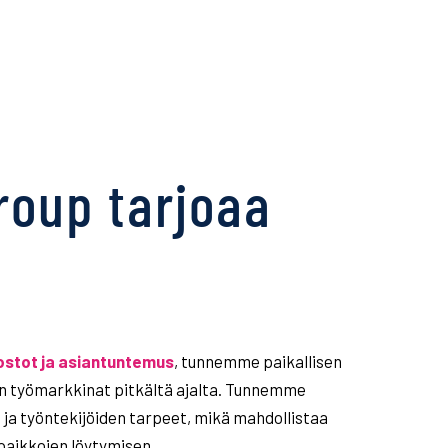
roup
tarjoaa
ostot ja asiantuntemus
, tunnemme paikallisen
n työmarkkinat pitkältä ajalta. Tunnemme
 ja työntekijöiden tarpeet, mikä mahdollistaa
paikkojen löytymisen.