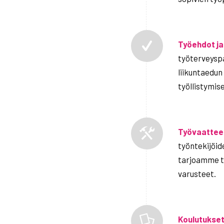
Työehdot ja
työterveysp
liikuntaedun
työllistymis
Työvaatteet
työntekijöid
tarjoamme t
varusteet.
Koulutukse