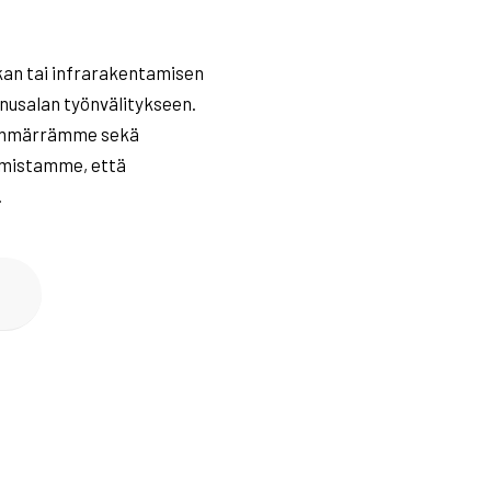
kan tai infrarakentamisen
usalan työnvälitykseen.
. Ymmärrämme sekä
armistamme, että
.