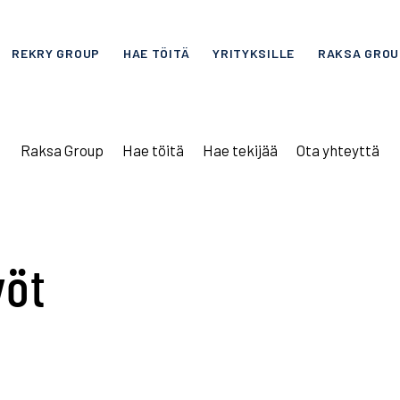
REKRY GROUP
HAE TÖITÄ
YRITYKSILLE
RAKSA GROU
Raksa Group
|
Hae töitä
|
Hae tekijää
|
Ota yhteyttä
yöt