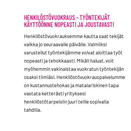
HENKILÖSTÖVUOKRAUS – TYÖNTEKIJÄT
KÄYTTÖÖNNE NOPEASTI JA JOUSTAVASTI
Henkilöstövuokrauksemme kautta saat tekijät
vaikka jo seuraavalle päivälle. Valmiiksi
varustellut työntekijämme voivat aloittaa työt
nopeasti ja tehokkaasti. Mikäli haluat, voit
myöhemmin vakinaistaa vuokratun työntekijän
osaksi tiimiäsi. Henkilöstövuokrauspalvelumme
on kustannustehokas ja matalariskinen tapa
vastata ketterästi yrityksesi
henkilöstötarpeisiin juuri teille sopivalla
tahdilla.