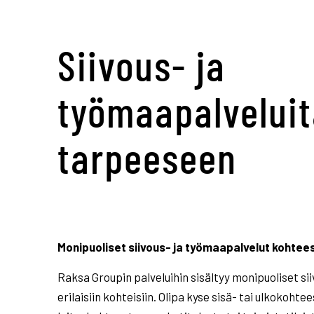
Siivous- ja
työmaapalveluit
tarpeeseen
Monipuoliset siivous- ja työmaapalvelut kohtee
Raksa Groupin palveluihin sisältyy monipuoliset si
erilaisiin kohteisiin. Olipa kyse sisä- tai ulkokoht